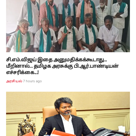
சி.எம்.விஜய் இதை அனுமதிக்கக்கூடாது...
மீறினால்... தமிழக அரசுக்கு பி.ஆர்.பாண்டியன்
எச்சரிக்கை...!
7 hours ago
அரசியல்