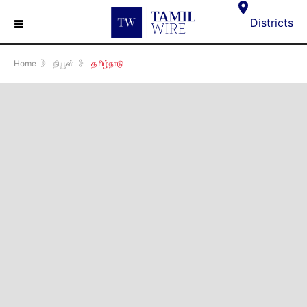
☰
Districts
Home
》
நியூஸ்
》
தமிழ்நாடு