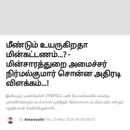
மீண்டும் உயருகிறதா
மின்கட்டணம்...? -
மின்சாரத்துறை அமைச்சர்
நிர்மல்குமார் சொன்ன அதிரடி
விளக்கம்...!
இனிவரும் டிஎன்பிஎஸ்சி (TNPSC) பணி நியமனங்களில் எவ்வித
முறைகேடுகளும் நடக்காமல் முற்றிலும் நேர்மையாக நடத்தப்படும் என்றும்
உறுதியாகத் தெரிவித்துள்ளார்.
By
Amaravathi
Thu, 21 May 2026 18:39:38 IST