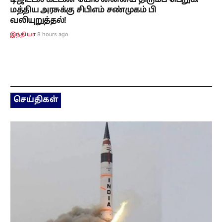
டிஜிட்டல் கட்டண யோசனையை திரும்ப பெறுக!
மத்திய அரசுக்கு சிபிஎம் சண்முகம் பி
வலியுறுத்தல்!
8 hours ago
இந்தியா
செய்திகள்