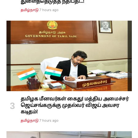
துளைத்தெடுத்த நீதிபதி...!
7 hours ago
தமிழ்நாடு
தமிழக மீனவர்கள் கைது! மத்திய அமைச்சர்
ஜெய்சங்கருக்கு முதல்வர் விஜய் அவசர
கடிதம்!
7 hours ago
தமிழ்நாடு