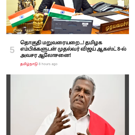
தொகுதி மறுவரையறை...! தமிழக
எம்பிக்களுடன் முதல்வர் விஜய் ஆகஸ்ட் 8-ல்
அவசர ஆலோசனை!
8 hours ago
தமிழ்நாடு