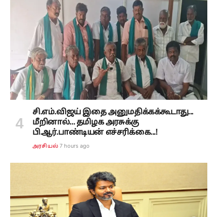
சி.எம்.விஜய் இதை அனுமதிக்கக்கூடாது...
மீறினால்... தமிழக அரசுக்கு
பி.ஆர்.பாண்டியன் எச்சரிக்கை...!
7 hours ago
அரசியல்