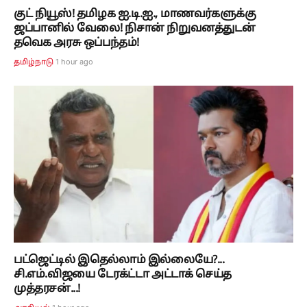
குட் நியூஸ்! தமிழக ஐ.டி.ஐ., மாணவர்களுக்கு
ஜப்பானில் வேலை! நிசான் நிறுவனத்துடன்
தவெக அரசு ஒப்பந்தம்!
1 hour ago
தமிழ்நாடு
பட்ஜெட்டில் இதெல்லாம் இல்லையே?...
சி.எம்.விஜயை டேரக்ட்டா அட்டாக் செய்த
முத்தரசன்...!