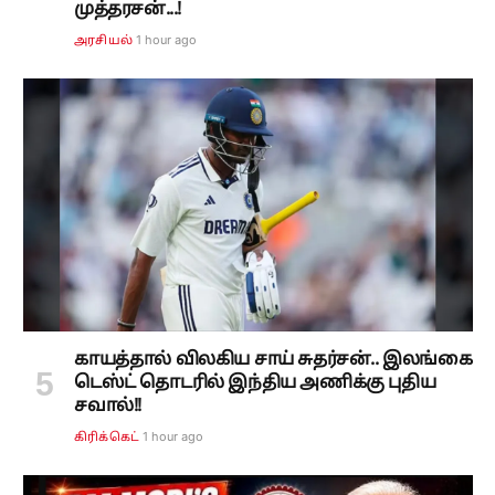
முத்தரசன்...!
1 hour ago
அரசியல்
காயத்தால் விலகிய சாய் சுதர்சன்.. இலங்கை
டெஸ்ட் தொடரில் இந்திய அணிக்கு புதிய
சவால்!!
1 hour ago
கிரிக்கெட்