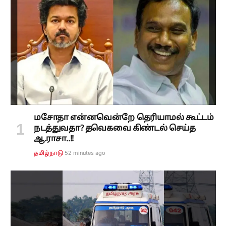
மசோதா என்னவென்றே தெரியாமல் கூட்டம்
நடத்துவதா? தவெகவை கிண்டல் செய்த
ஆ.ராசா..!!
52 minutes ago
தமிழ்நாடு