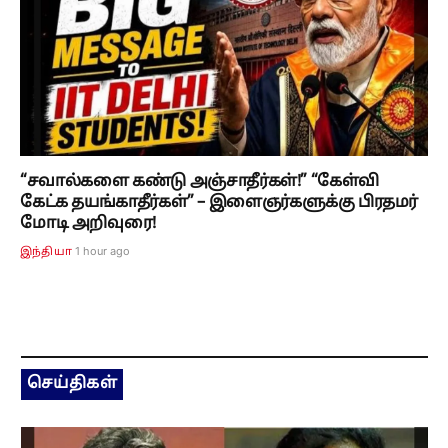
“சவால்களை கண்டு அஞ்சாதீர்கள்!” “கேள்வி
கேட்க தயங்காதீர்கள்” – இளைஞர்களுக்கு பிரதமர்
மோடி அறிவுரை!
1 hour ago
இந்தியா
செய்திகள்