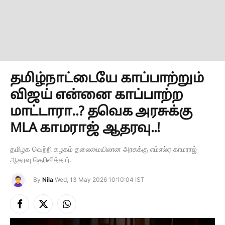
தமிழ்நாட்டையே காப்பாற்றும்
விஜய் என்னை காப்பாற்ற
மாட்டாரா..? தவெக அரசுக்கு
MLA காமராஜ் ஆதரவு..!
தமிழக வெற்றி கழகம் தலைமையிலான அரசுக்கு எம்எல்ஏ காமராஜ்
ஆதரவு தெரிவித்தார்.
By
Nila
Wed, 13 May 2026 10:10:04 IST
Facebook
X
Instagram
(Twitter)