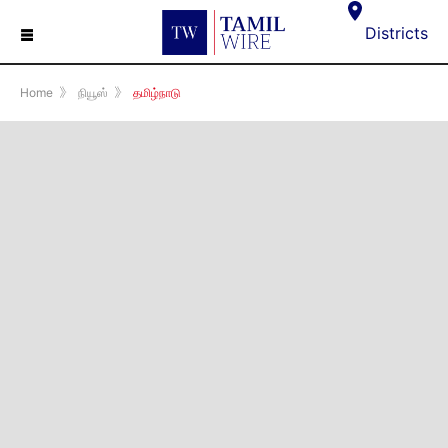
☰
Districts
Home
》
நியூஸ்
》
தமிழ்நாடு