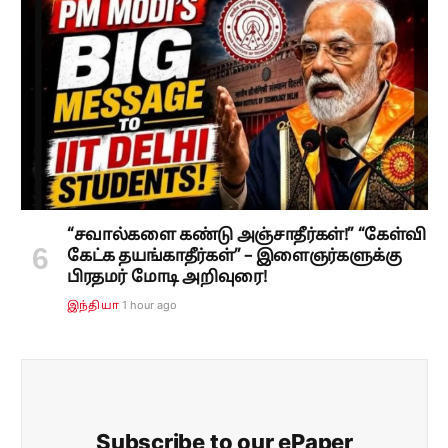
“சவால்களை கண்டு அஞ்சாதீர்கள்!” “கேள்வி
கேட்க தயங்காதீர்கள்” – இளைஞர்களுக்கு
பிரதமர் மோடி அறிவுரை!
1 hour ago
இந்தியா
Subscribe to our ePaper