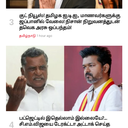
குட் நியூஸ்! தமிழக ஐ.டி.ஐ., மாணவர்களுக்கு
ஜப்பானில் வேலை! நிசான் நிறுவனத்துடன்
தவெக அரசு ஒப்பந்தம்!
1 hour ago
தமிழ்நாடு
பட்ஜெட்டில் இதெல்லாம் இல்லையே?...
சி.எம்.விஜயை டேரக்ட்டா அட்டாக் செய்த