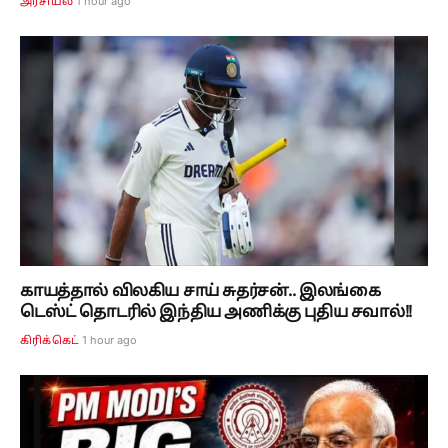
1 hour ago
அரசியல்
காயத்தால் விலகிய சாய் சுதர்சன்.. இலங்கை
டெஸ்ட் தொடரில் இந்திய அணிக்கு புதிய சவால்!!
1 hour ago
கிரிக்கெட்