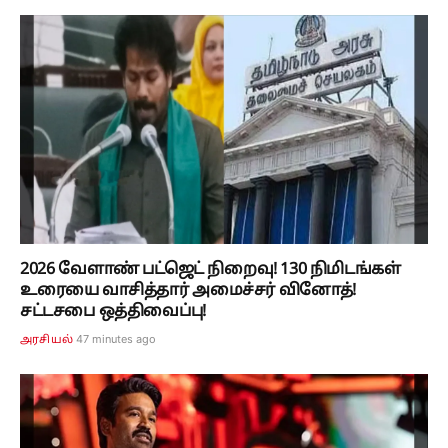
2026 வேளாண் பட்ஜெட் நிறைவு! 130 நிமிடங்கள்
உரையை வாசித்தார் அமைச்சர் வினோத்!
சட்டசபை ஒத்திவைப்பு!
47 minutes ago
அரசியல்