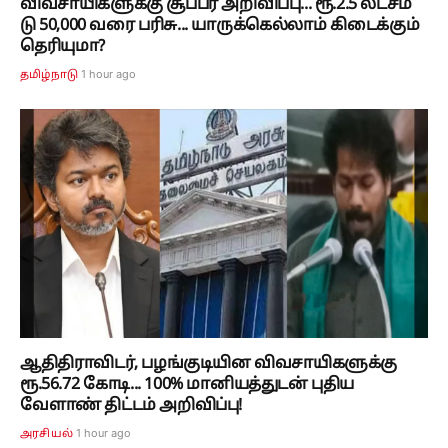
விவசாயிகளுக்கு சூப்பர் அறிவிப்பு... ரூ.2.5 லட்சம்
டு 50,000 வரை பரிசு... யாருக்கெல்லாம் கிடைக்கும்
தெரியுமா?
1 hour ago
தமிழ்நாடு
ஆதிதிராவிடர், பழங்குடியின விவசாயிகளுக்கு
ரூ.56.72 கோடி... 100% மானியத்துடன் புதிய
வேளாண் திட்டம் அறிவிப்பு!
1 hour ago
அரசியல்