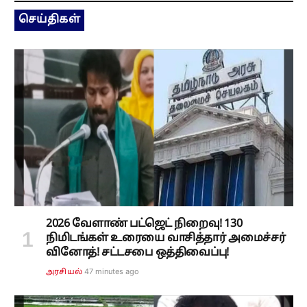
செய்திகள்
2026 வேளாண் பட்ஜெட் நிறைவு! 130
நிமிடங்கள் உரையை வாசித்தார் அமைச்சர்
வினோத்! சட்டசபை ஒத்திவைப்பு!
47 minutes ago
அரசியல்