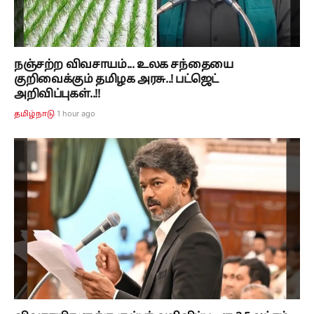
நஞ்சற்ற விவசாயம்... உலக சந்தையை
குறிவைக்கும் தமிழக அரசு..! பட்ஜெட்
அறிவிப்புகள்..!!
1 hour ago
தமிழ்நாடு