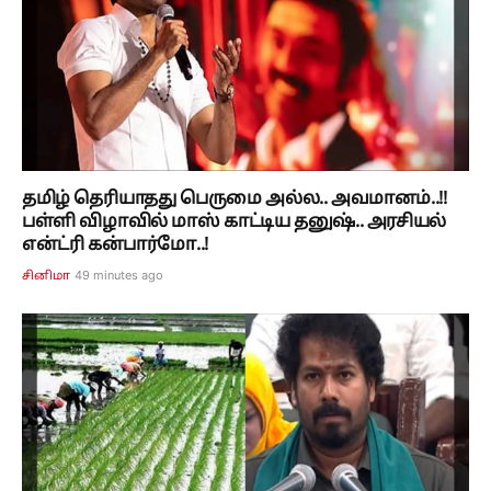
தமிழ் தெரியாதது பெருமை அல்ல.. அவமானம்..!!
பள்ளி விழாவில் மாஸ் காட்டிய தனுஷ்.. அரசியல்
என்ட்ரி கன்பார்மோ..!
49 minutes ago
சினிமா