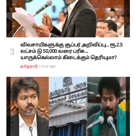
விவசாயிகளுக்கு சூப்பர் அறிவிப்பு... ரூ.2.5
லட்சம் டு 50,000 வரை பரிசு...
யாருக்கெல்லாம் கிடைக்கும் தெரியுமா?
1 hour ago
தமிழ்நாடு