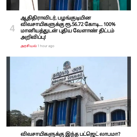
ஆதிதிராவிடர், பழங்குடியின
விவசாயிகளுக்கு ரூ.56.72 கோடி... 100%
மானியத்துடன் புதிய வேளாண் திட்டம்
அறிவிப்பு!
1 hour ago
அரசியல்
விவசாயிகளுக்கு இந்த பட்ஜெட் லாபமா?