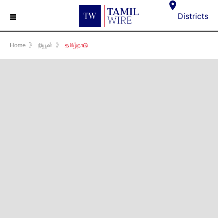
☰
Districts
Home
》
நியூஸ்
》
தமிழ்நாடு