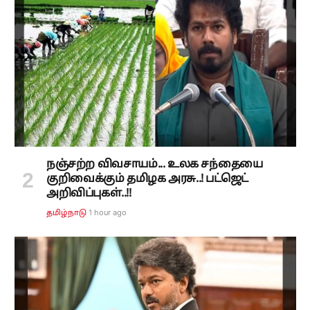
நஞ்சற்ற விவசாயம்... உலக சந்தையை
குறிவைக்கும் தமிழக அரசு..! பட்ஜெட்
அறிவிப்புகள்..!!
1 hour ago
தமிழ்நாடு