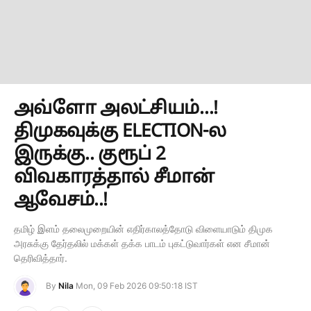
அவ்ளோ அலட்சியம்…!
திமுகவுக்கு ELECTION-ல
இருக்கு.. குரூப் 2
விவகாரத்தால் சீமான்
ஆவேசம்..!
தமிழ் இளம் தலைமுறையின் எதிர்காலத்தோடு விளையாடும் திமுக
அரசுக்கு தேர்தலில் மக்கள் தக்க பாடம் புகட்டுவார்கள் என சீமான்
தெரிவித்தார்.
By
Nila
Mon, 09 Feb 2026 09:50:18 IST