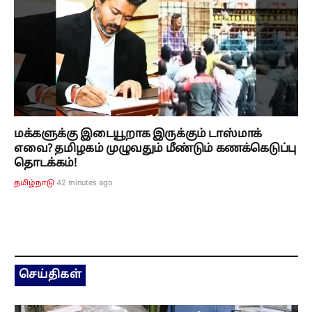
மக்களுக்கு இடையூறாக இருக்கும் டாஸ்மாக்
எவை? தமிழகம் முழுவதும் மீண்டும் கணக்கெடுப்பு
தொடக்கம்!
42 minutes ago
தமிழ்நாடு
செய்திகள்