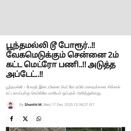
பூந்தமல்லி டூ போரூர்..!!
வேகமெடுக்கும் சென்னை 2ம்
கட்ட மெட்ரோ பணி..!! அடுத்த
அப்டேட்..!!
பூந்தமல்லி - போரூர் இடையிலான மெட்ரோ ரயில் பாதைக்கான சிக்னல்
கட்டமைப்புக்கு ரெயில்வே வாரியம் ஒப்புதல் அளித்துள்ளது.
By
Shanthi M.
Wed, 17 Dec 2025 13:38:27 IST
Facebook
X
Instagram
(Twitter)