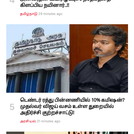
கிளப்பிய நயினார்..!!
29 minutes ago
தமிழ்நாடு
டெண்டர் ரத்து பின்னணியில் 10% கமிஷன்?
முதல்வர் விஜய் வசம் உள்ள துறையில்
அதிர்ச்சி குற்றச்சாட்டு!
31 minutes ago
அரசியல்