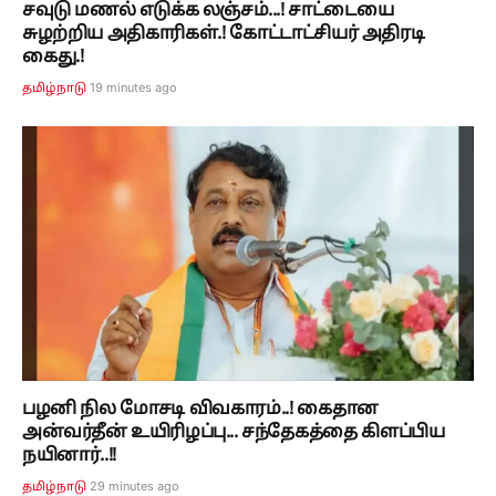
சவுடு மணல் எடுக்க லஞ்சம்...! சாட்டையை
சுழற்றிய அதிகாரிகள்.! கோட்டாட்சியர் அதிரடி
கைது.!
19 minutes ago
தமிழ்நாடு
பழனி நில மோசடி விவகாரம்..! கைதான
அன்வர்தீன் உயிரிழப்பு... சந்தேகத்தை கிளப்பிய
நயினார்..!!
29 minutes ago
தமிழ்நாடு