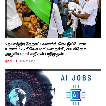
5 நட்சத்திர ஹோட்டல்களில் கெட்டுப்போன
உணவு! 76 கிலோ மாட்டிறைச்சி, 200 கிலோ
அழுகிய காய்கறிகள் பறிமுதல்!
8 minutes ago
இந்தியா