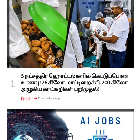
5 நட்சத்திர ஹோட்டல்களில் கெட்டுப்போன
உணவு! 76 கிலோ மாட்டிறைச்சி, 200 கிலோ
அழுகிய காய்கறிகள் பறிமுதல்!
8 minutes ago
இந்தியா