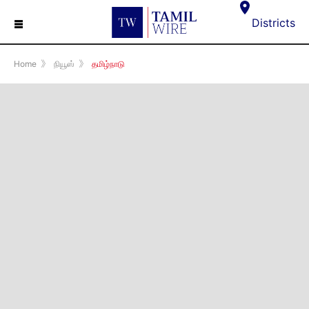
☰
Districts
Home
》
நியூஸ்
》
தமிழ்நாடு