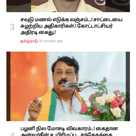
சவுடு மணல் எடுக்க லஞ்சம்...! சாட்டையை
சுழற்றிய அதிகாரிகள்.! கோட்டாட்சியர்
அதிரடி கைது.!
19 minutes ago
தமிழ்நாடு
பழனி நில மோசடி விவகாரம்..! கைதான
அன்வர்தீன் உயிரிழப்பு... சந்தேகத்தை