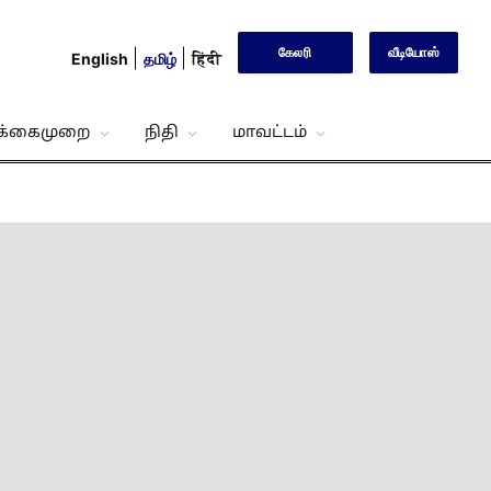
கேலரி
வீடியோஸ்
English
தமிழ்
हिंदी
்க்கைமுறை
நிதி
மாவட்டம்