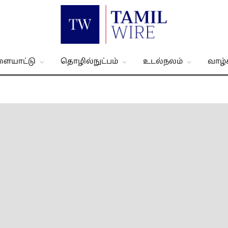
ளையாட்டு
தொழில்நுட்பம்
உடல்நலம்
வாழ