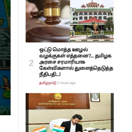
ஒட்டு மொத்த ஊழல்
வழக்குகள் எத்தனை?... தமிழக
அரசை சரமாரியாக
கேள்விகளால் துளைத்தெடுத்த
நீதிபதி...!
2 hours ago
தமிழ்நாடு