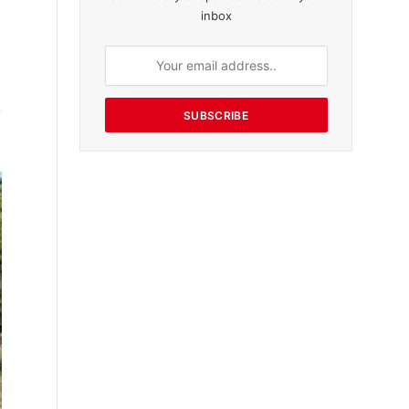
inbox
க
SUBSCRIBE