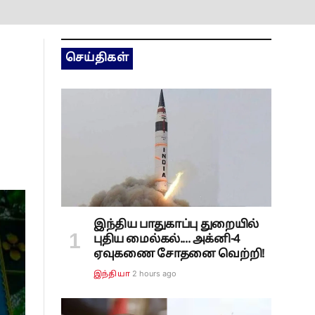
செய்திகள்
இந்திய பாதுகாப்பு துறையில்
புதிய மைல்கல்.... அக்னி-4
ஏவுகணை சோதனை வெற்றி!
2 hours ago
இந்தியா