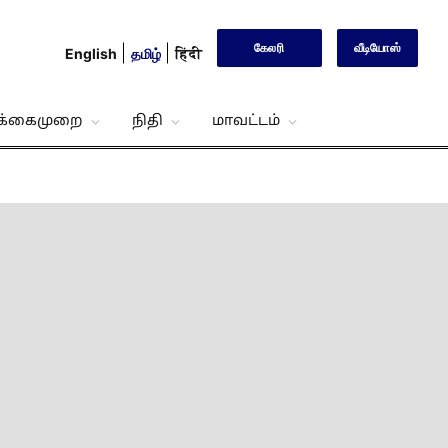
கேலரி
வீடியோஸ்
English
தமிழ்
हिंदी
்க்கைமுறை
நிதி
மாவட்டம்