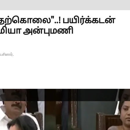
தற்கொலை"..! பயிர்க்கடன்
வுமியா அன்புமணி
சினார்.