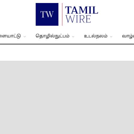
ளையாட்டு
தொழில்நுட்பம்
உடல்நலம்
வாழ