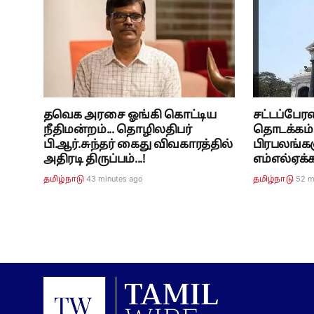
தவெக அரசை ஓங்கி கொட்டிய
சட்டப்பேர
நீதிமன்றம்... தொழிலதிபர்
தொடக்கம்.
பி.ஆர்.சுந்தர் கைது விவகாரத்தில்
பிரபலங்கள
அதிரடி திருப்பம்...!
எம்எல்ஏக்
43 minutes ago
52 m
தமிழ்நாடு
தமிழ்நாடு