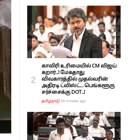
காவிரி உரிமையில் CM விஜய்
கறார்..! மேகதாது
விவகாரத்தில் முதல்வரின்
அதிரடி ட்விஸ்ட்... பெங்களூரு
சர்ச்சைக்கு DOT..!
26 minutes ago
தமிழ்நாடு