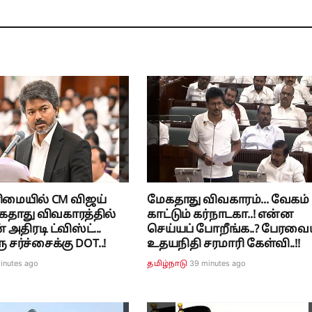
ிமையில் CM விஜய்
மேகதாது விவகாரம்... வேகம்
மேகதாது விவகாரத்தில்
காட்டும் கர்நாடகா..! என்ன
 அதிரடி ட்விஸ்ட்...
செய்யப் போறீங்க..? பேரவை
சர்ச்சைக்கு DOT..!
உதயநிதி சரமாரி கேள்வி..!!
inutes ago
39 minutes ago
தமிழ்நாடு