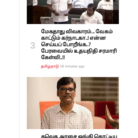
மேகதாது விவகாரம்... வேகம்
காட்டும் கர்நாடகா..! என்ன
செய்யப் போறீங்க..?
பேரவையில் உதயநிதி சரமாரி
கேள்வி..!!
39 minutes ago
தமிழ்நாடு
தவெக அரசை ஓங்கி கொட்டிய