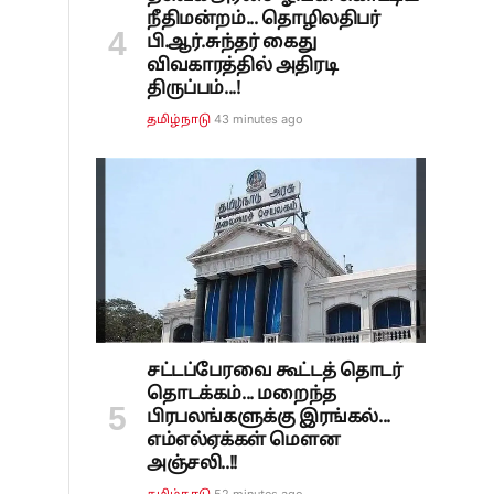
நீதிமன்றம்... தொழிலதிபர்
பி.ஆர்.சுந்தர் கைது
விவகாரத்தில் அதிரடி
திருப்பம்...!
43 minutes ago
தமிழ்நாடு
சட்டப்பேரவை கூட்டத் தொடர்
தொடக்கம்... மறைந்த
பிரபலங்களுக்கு இரங்கல்...
எம்எல்ஏக்கள் மௌன
அஞ்சலி..!!
52 minutes ago