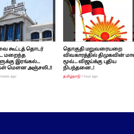
வை கூட்டத் தொடர்
தொகுதி மறுவரையறை
.. மறைந்த
விவகாரத்தில் திமுகவின் மாஸ
ுக்கு இரங்கல்...
மூவ்... விஜய்க்கு புதிய
கள் மௌன அஞ்சலி..!!
நிபந்தனை..!
inutes ago
1 hour ago
தமிழ்நாடு