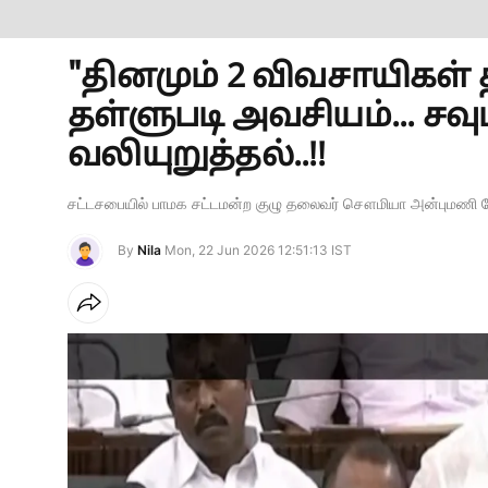
"தினமும் 2 விவசாயிகள் 
தள்ளுபடி அவசியம்... ச
வலியுறுத்தல்..!!
சட்டசபையில் பாமக சட்டமன்ற குழு தலைவர் சௌமியா அன்புமணி பே
By
Nila
Mon, 22 Jun 2026 12:51:13 IST