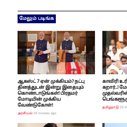
மேலும் படிங்க
ஆகஸ்ட் 7 ஏன் முக்கியம்? நட்பு
காவிரி உர
தினத்துடன் இன்று இதையும்
கறார்..! 
கொண்டாடுங்கள்! பிரதமர்
முதல்வரின்
மோடியின் முக்கிய
பெங்களூரு 
வேண்டுகோள்!
26 m
தமிழ்நாடு
26 minutes ago
அரசியல்