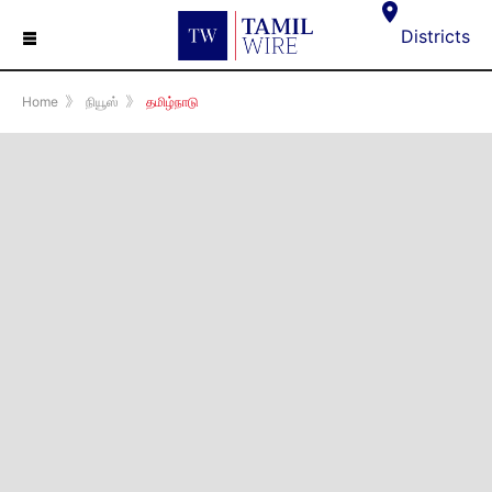
☰
Districts
Home
》
நியூஸ்
》
தமிழ்நாடு