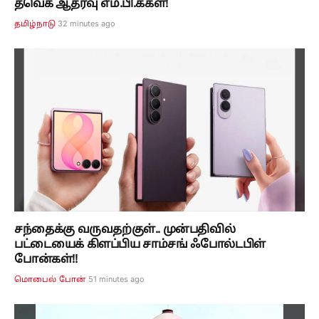
தவெக ஆதரவு எம்.பி.க்கள்!
32 minutes ago
தமிழ்நாடு
சந்தைக்கு வருவதற்குள்.. முன்பதிவில்
பட்டையைக் கிளப்பிய சாம்சங் ஃபோல்டபிள்
போன்கள்!!
51 minutes ago
மொபைல் போன்