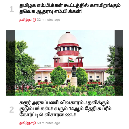
தமிழக எம்.பி.க்கள் கூட்டத்தில் களமிறங்கும்
தவெக ஆதரவு எம்.பி.க்கள்!
32 minutes ago
தமிழ்நாடு
கரூர் அரசுப்பணி விவகாரம்..! தவிக்கும்
குடும்பங்கள்..!! வரும் 14ஆம் தேதி சுப்ரீம்
கோர்ட்டில் விசாரணை..!!
59 minutes ago
தமிழ்நாடு