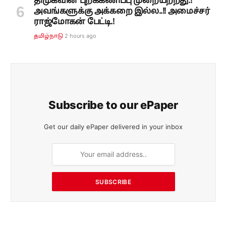
திமுகவின் புறக்கணிப்பு முறையற்றது.!
அவங்களுக்கு அக்கறை இல்ல..!! அமைச்சர்
ராஜ்மோகன் பேட்டி.!
2 hours ago
தமிழ்நாடு
Subscribe to our ePaper
Get our daily ePaper delivered in your inbox
SUBSCRIBE