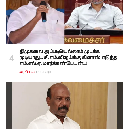
திமுகவை அப்படியெல்லாம் முடக்க
முடியாது... சி.எம்.விஜய்க்கு கிளாஸ் எடுத்த
எம்.எல்.ஏ. மார்க்கண்டேயன்...!
1 hour ago
அரசியல்