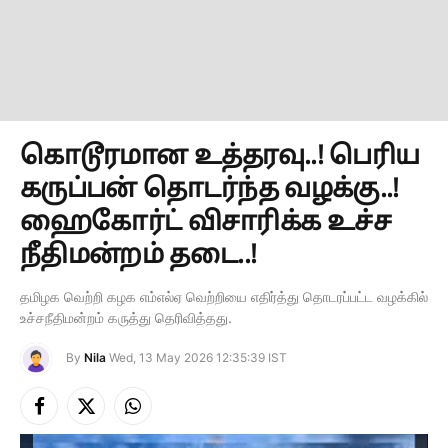
கொடூரமான உத்தரவு..! பெரிய
கருப்பன் தொடர்ந்த வழக்கு..!
ஹைகோர்ட் விசாரிக்க உச்ச
நீதிமன்றம் தடை..!
தமிழக வெற்றி கழக எம்எல்ஏ வெற்றியை எதிர்த்து தொடரப்பட்ட வழக்கில்
உச்சநீதிமன்றம் கருத்து தெரிவித்தது.
By
Nila
Wed, 13 May 2026 12:35:39 IST
Facebook
X
Instagram
(Twitter)