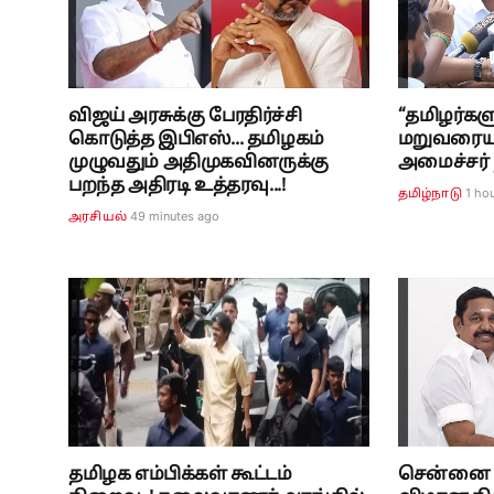
விஜய் அரசுக்கு பேரதிர்ச்சி
“தமிழர்களு
கொடுத்த இபிஎஸ்... தமிழகம்
மறுவரையற
முழுவதும் அதிமுகவினருக்கு
அமைச்சர் நி
பறந்த அதிரடி உத்தரவு...!
1 ho
தமிழ்நாடு
49 minutes ago
அரசியல்
தமிழக எம்பிக்கள் கூட்டம்
சென்னை வ