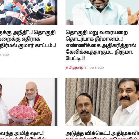
க்கு அநீதி”..! தொகுதி
தொகுதி மறு வரையறை
ைக்கு எதிராக
தொடர்பாக தீர்மானம்..!
ர்மல் குமார் காட்டம்..!
எண்ணிக்கை அதிகரித்தால்
கேலிக்கூத்தாகும்... திருமா.
ur ago
பேட்டி..!!
2 hours ago
தமிழ்நாடு
ந்த அமித் ஷா..!
அடுத்த விக்கெட்..! அதிமுகவி