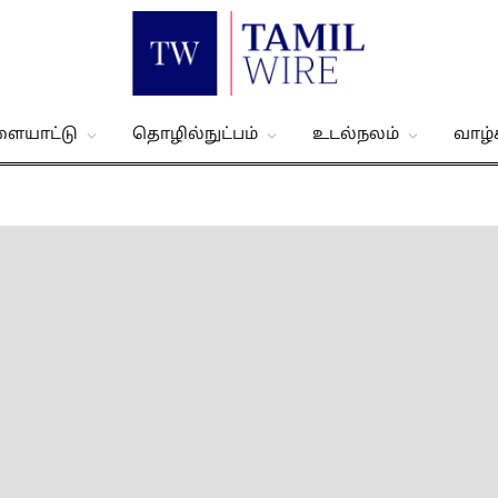
ளையாட்டு
தொழில்நுட்பம்
உடல்நலம்
வாழ