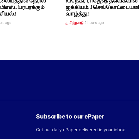
லையத்தில் நேரில்
R.K. நகர் ராஜேஷ் தவெகவில்
பிஎஸ்..!பரபரக்கும்
ஐக்கியம்..! செங்கோட்டையன
ியல்.!
வாழ்த்து.!
urs ago
2 hours ago
தமிழ்நாடு
Subscribe to our ePaper
Get our daily ePaper delivered in your inbox