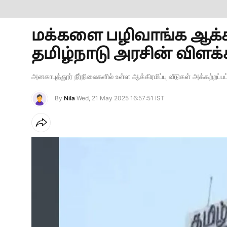
மக்களை பழிவாங்க ஆக்கி
தமிழ்நாடு அரசின் விளக்கம
அனகாபுத்தூர் நீர்நிலைகளில் உள்ள ஆக்கிரமிப்பு வீடுகள் அக்கற்றப்பட
By
Nila
Wed, 21 May 2025 16:57:51 IST