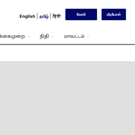
கேலரி
வீடியோஸ்
English
தமிழ்
हिंदी
்க்கைமுறை
நிதி
மாவட்டம்