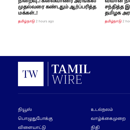
நிறைவு..! கலைவாணர் அரங்கில்
விமான நி
முதல்வரை கண்டதும் ஆர்ப்பரித்த
சந்தித்த இ
மக்கள்..!
தமிழக அரச
2 hours ago
2 ho
தமிழ்நாடு
தமிழ்நாடு
நியூஸ்
உடல்நலம்
பொழுதுபோக்கு
வாழ்க்கைமுறை
விளையாட்டு
நிதி