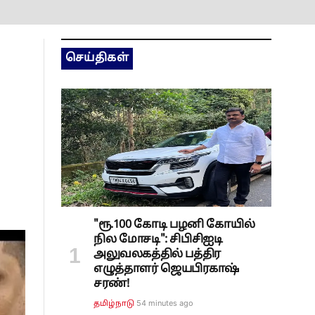
செய்திகள்
"ரூ.100 கோடி பழனி கோயில்
நில மோசடி": சிபிசிஐடி
அலுவலகத்தில் பத்திர
எழுத்தாளர் ஜெயபிரகாஷ்
சரண்!
54 minutes ago
தமிழ்நாடு