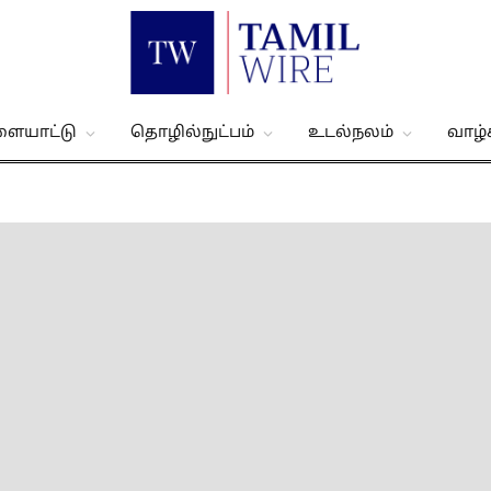
ளையாட்டு
தொழில்நுட்பம்
உடல்நலம்
வாழ