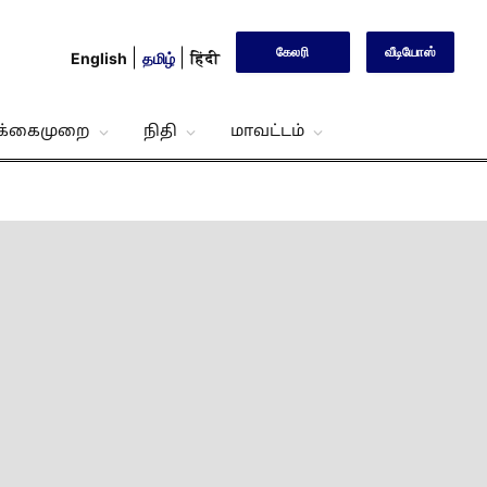
கேலரி
வீடியோஸ்
English
தமிழ்
हिंदी
்க்கைமுறை
நிதி
மாவட்டம்