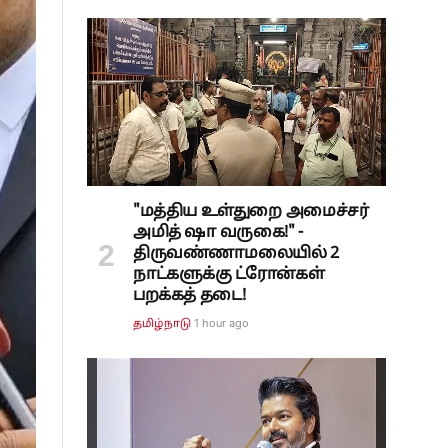
"மத்திய உள்துறை அமைச்சர்
அமித் ஷா வருகை!" -
திருவண்ணாமலையில் 2
நாட்களுக்கு ட்ரோன்கள்
பறக்கத் தடை!
1 hour ago
தமிழ்நாடு