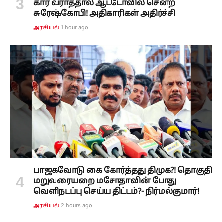
கார் வராததால் ஆட்டோவில் சென்ற
சுரேஷ்கோபி! அதிகாரிகள் அதிர்ச்சி
1 hour ago
அரசியல்
பாஜகவோடு கை கோர்த்தது திமுக?! தொகுதி
மறுவரையறை மசோதாவின் போது
வெளிநடப்பு செய்ய திட்டம்?- நிர்மல்குமார்!
2 hours ago
அரசியல்