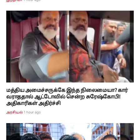
இந்தியா
மத்திய அமைச்சருக்கே இந்த நிலைமையா? கார்
வராததால் ஆட்டோவில் சென்ற சுரேஷ்கோபி!
அதிகாரிகள் அதிர்ச்சி
1 hour ago
அரசியல்