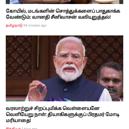
கோயில், மடங்களின் சொத்துக்களைப் பாதுகாக்க
வேண்டும்: வானதி சீனிவாசன் வலியுறுத்தல்!
59 minutes ago
தமிழ்நாடு
வரலாற்றுச் சிறப்புமிக்க வெள்ளையனே
வெளியேறு நாள்: தியாகிகளுக்குப் பிரதமர் மோடி
மரியாதை!
1 hour ago