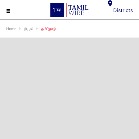
☰
Districts
Home
》
நியூஸ்
》
தமிழ்நாடு