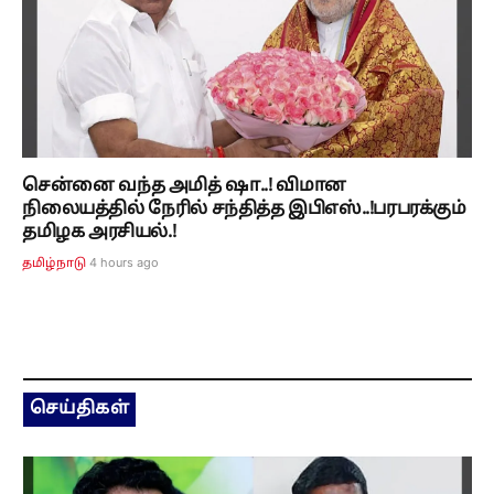
சென்னை வந்த அமித் ஷா..! விமான
நிலையத்தில் நேரில் சந்தித்த இபிஎஸ்..!பரபரக்கும்
தமிழக அரசியல்.!
4 hours ago
தமிழ்நாடு
செய்திகள்