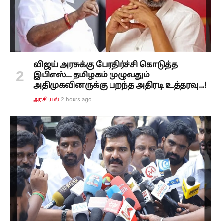
விஜய் அரசுக்கு பேரதிர்ச்சி கொடுத்த
இபிஎஸ்... தமிழகம் முழுவதும்
அதிமுகவினருக்கு பறந்த அதிரடி உத்தரவு...!
2 hours ago
அரசியல்