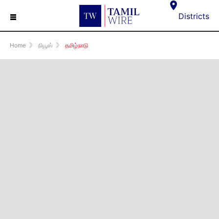
☰
Districts
Home
》
நியூஸ்
》
தமிழ்நாடு