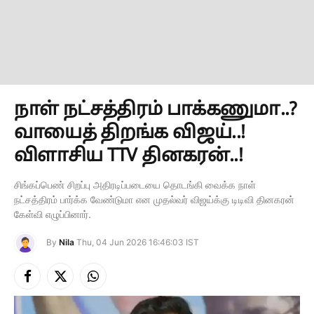
நாள் நட்சத்திரம் பாக்கணுமா..?
வாயைத் திறங்க விஜய்..!
விளாசிய TTV தினகரன்..!
சிங்கப்பெண் சிறப்பு அதிரடிப்படையை தொடங்கி வைக்க நாள்
நட்சத்திரம் பார்க்க வேண்டுமா என முதல்வர் விஜய்க்கு டிடிவி தினகரன்
கேள்வி எழுப்பினார்.
By
Nila
Thu, 04 Jun 2026 16:46:03 IST
Facebook
X
Instagram
(Twitter)