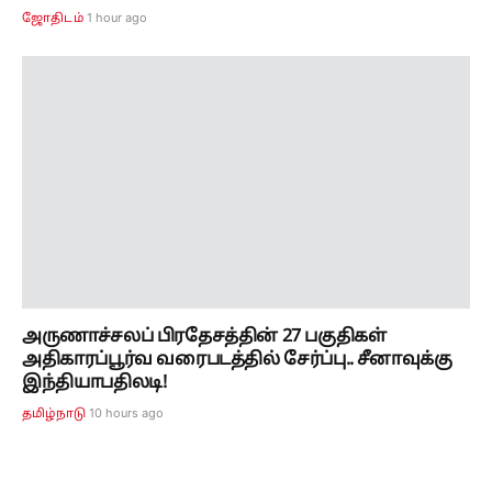
1 hour ago
ஜோதிடம்
அருணாச்சலப் பிரதேசத்தின் 27 பகுதிகள்
அதிகாரப்பூர்வ வரைபடத்தில் சேர்ப்பு.. சீனாவுக்கு
இந்தியாபதிலடி!
10 hours ago
தமிழ்நாடு