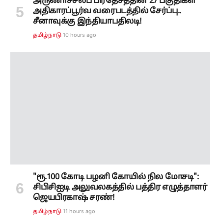
அருணாச்சலப் பிரதேசத்தின் 27 பகுதிகள்
அதிகாரப்பூர்வ வரைபடத்தில் சேர்ப்பு..
சீனாவுக்கு இந்தியாபதிலடி!
10 hours ago
தமிழ்நாடு
"ரூ.100 கோடி பழனி கோயில் நில மோசடி":
சிபிசிஐடி அலுவலகத்தில் பத்திர எழுத்தாளர்
ஜெயபிரகாஷ் சரண்!
11 hours ago
தமிழ்நாடு