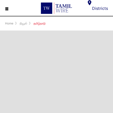
☰
Districts
Home
》
நியூஸ்
》
தமிழ்நாடு