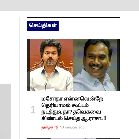
செய்திகள்
மசோதா என்னவென்றே
தெரியாமல் கூட்டம்
நடத்துவதா? தவெகவை
கிண்டல் செய்த ஆ.ராசா..!!
10 minutes ago
தமிழ்நாடு