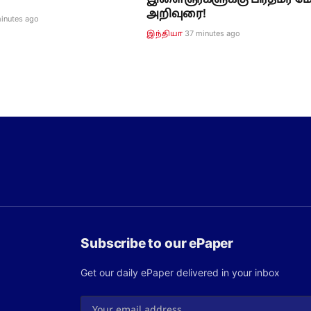
இளைஞர்களுக்கு பிரதமர் ம
அறிவுரை!
inutes ago
37 minutes ago
இந்தியா
Subscribe to our ePaper
Get our daily ePaper delivered in your inbox