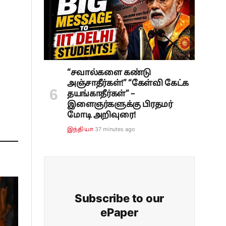
“சவால்களை கண்டு
அஞ்சாதீர்கள்!” “கேள்வி கேட்க
தயங்காதீர்கள்” –
இளைஞர்களுக்கு பிரதமர்
மோடி அறிவுரை!
37 minutes ago
இந்தியா
Subscribe to our
ePaper