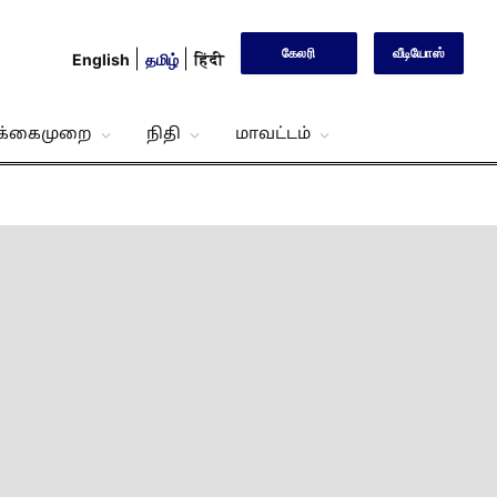
கேலரி
வீடியோஸ்
English
தமிழ்
हिंदी
்க்கைமுறை
நிதி
மாவட்டம்