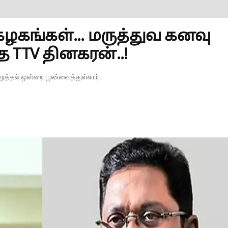
ழகங்கள்... மருத்துவ கனவு
த TTV தினகரன்..!
ுத்தல் ஒன்றை முன்வைத்துள்ளார்.