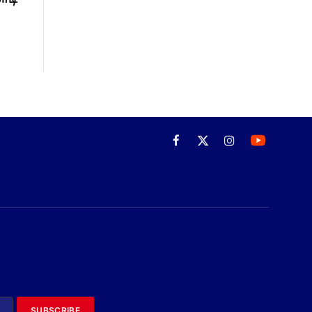
ோடி
Facebook
X
Instagram
(Twitter)
SUBSCRIBE