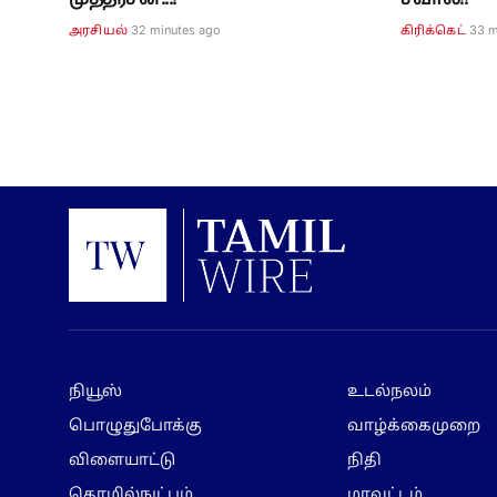
முத்தரசன்...!
சவால்!!
32 minutes ago
33 m
அரசியல்
கிரிக்கெட்
நியூஸ்
உடல்நலம்
பொழுதுபோக்கு
வாழ்க்கைமுறை
விளையாட்டு
நிதி
தொழில்நுட்பம்
மாவட்டம்