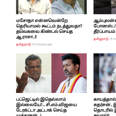
மசோதா என்னவென்றே
ஆம்புலன்
தெரியாமல் கூட்டம் நடத்துவதா?
போனஸ்..!
தவெகவை கிண்டல் செய்த
தீர்ப்பாயம்
ஆ.ராசா..!!
13 m
தமிழ்நாடு
10 minutes ago
தமிழ்நாடு
பட்ஜெட்டில் இதெல்லாம்
காயத்தால்
இல்லையே?... சி.எம்.விஜயை
சுதர்சன்.
டேரக்ட்டா அட்டாக் செய்த
தொடரில் இ