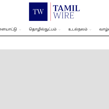
ளையாட்டு
தொழில்நுட்பம்
உடல்நலம்
வாழ