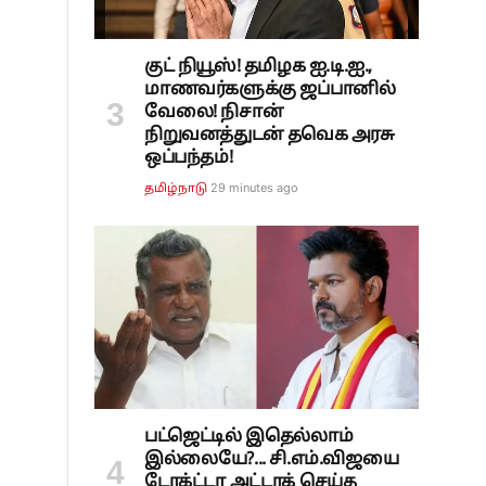
குட் நியூஸ்! தமிழக ஐ.டி.ஐ.,
மாணவர்களுக்கு ஜப்பானில்
வேலை! நிசான்
நிறுவனத்துடன் தவெக அரசு
ஒப்பந்தம்!
29 minutes ago
தமிழ்நாடு
பட்ஜெட்டில் இதெல்லாம்
இல்லையே?... சி.எம்.விஜயை
டேரக்ட்டா அட்டாக் செய்த