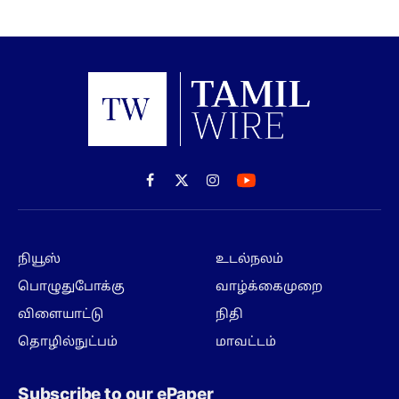
Facebook
X
Instagram
(Twitter)
நியூஸ்
உடல்நலம்
பொழுதுபோக்கு
வாழ்க்கைமுறை
விளையாட்டு
நிதி
தொழில்நுட்பம்
மாவட்டம்
Subscribe to our ePaper
Get our daily ePaper delivered in your inbox
SUBSCRIBE