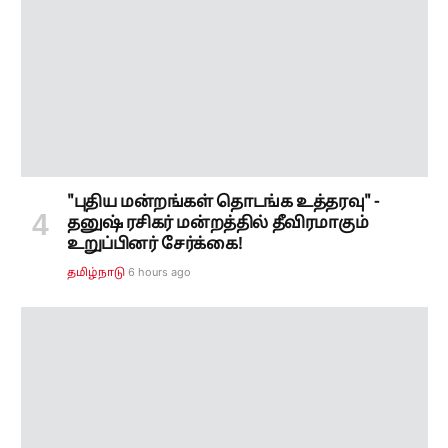
"புதிய மன்றங்கள் தொடங்க உத்தரவு" -
தனுஷ் ரசிகர் மன்றத்தில் தீவிரமாகும்
உறுப்பினர் சேர்க்கை!
6 hours ago
தமிழ்நாடு
"நீட் கலந்தாய்வுக்குக் கால நீட்டிப்பு
கிடையாது" - அமைச்சர் அருண்ராஜ்
அறிவிப்பு!