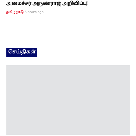
அவைக்கு வர மோடியும் அமித்ஷாவும்
பயப்படுகிறார்கள்! மல்லிகார்ஜுன கார்கே
குற்றச்சாட்டு!
2 hours ago
இந்தியா