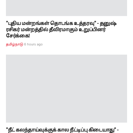
"நீட் கலந்தாய்வுக்குக் கால நீட்டிப்பு கிடையாது" -
அமைச்சர் அருண்ராஜ் அறிவிப்பு!
6 hours ago
தமிழ்நாடு
செய்திகள்