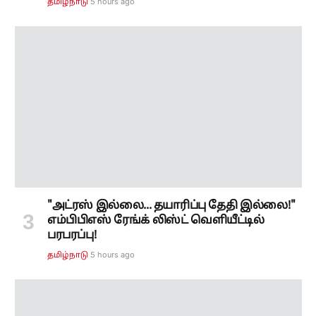
"அட்ரஸ் இல்லை... தயாரிப்பு தேதி இல்லை!"
எம்பிபிஎஸ் ரேங்க் லிஸ்ட் வெளியீட்டில்
பரபரப்பு!
5 hours ago
தமிழ்நாடு