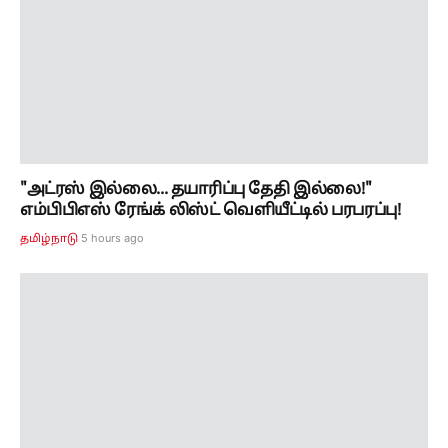
"அட்ரஸ் இல்லை... தயாரிப்பு தேதி இல்லை!"
எம்பிபிஎஸ் ரேங்க் லிஸ்ட் வெளியீட்டில் பரபரப்பு!
5 hours ago
தமிழ்நாடு
"புதிய மன்றங்கள் தொடங்க உத்தரவு" - தனுஷ்
ரசிகர் மன்றத்தில் தீவிரமாகும் உறுப்பினர்
சேர்க்கை!
6 hours ago
தமிழ்நாடு