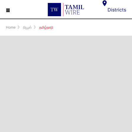
☰
Districts
Home
》
நியூஸ்
》
தமிழ்நாடு