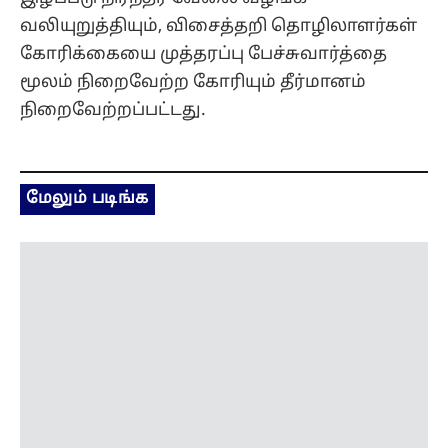
மேலும் படிங்க
அவைக்கு வர மோடியும் அமித்ஷாவும்
பயப்படுகிறார்கள்! மல்லிகார்ஜுன கார்கே
குற்றச்சாட்டு!
2 hours ago
இந்தியா