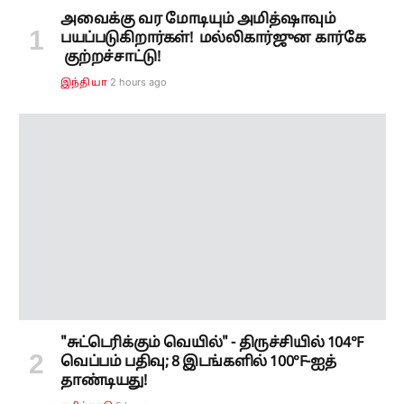
"சுட்டெரிக்கும் வெயில்" - திருச்சியில் 104°F
வெப்பம் பதிவு; 8 இடங்களில் 100°F-ஐத்
தாண்டியது!
5 hours ago
தமிழ்நாடு