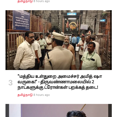
8 hours ago
தமிழ்நாடு
"மத்திய உள்துறை அமைச்சர் அமித் ஷா
வருகை!" - திருவண்ணாமலையில் 2
நாட்களுக்கு ட்ரோன்கள் பறக்கத் தடை!
8 hours ago
தமிழ்நாடு