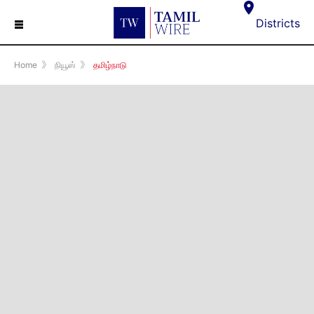
☰
Districts
Home
》
நியூஸ்
》
தமிழ்நாடு