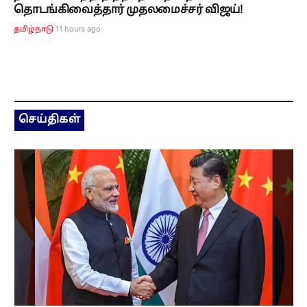
தொடங்கிவைத்தார் முதலமைச்சர் விஜய்!
11 hours ago
தமிழ்நாடு
செய்திகள்