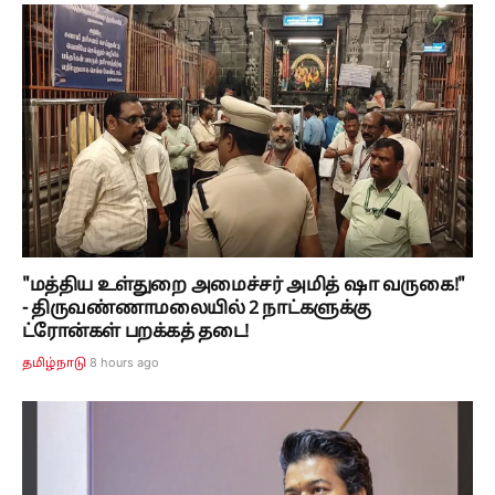
"மத்திய உள்துறை அமைச்சர் அமித் ஷா வருகை!"
- திருவண்ணாமலையில் 2 நாட்களுக்கு
ட்ரோன்கள் பறக்கத் தடை!
8 hours ago
தமிழ்நாடு