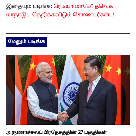
இதையும் படிங்க:
ரெடியா மாமே? தவெக
மாநாடு... தெறிக்கவிடும் தொண்டர்கள்..!
மேலும் படிங்க
அருணாச்சலப் பிரதேசத்தின் 27 பகுதிகள்