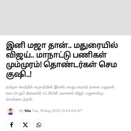
இனி மஜா தான்.. மதுரையில்
விஜய்.. மாநாட்டு பணிகள்
மும்முரம்! தொண்டர்கள் செம
குஷி..!
தமிழக வெற்றிக் கழகத்தின் இரண்டாவது மாநாடு நாளை மறுநாள்
நடைபெறும் நிலையில் கட்சியின் தலைவர் விஜய் மதுரைக்கு
சென்றடைந்தார்.
By
Nila
Tue, 19 Aug 2025 15:04:04 IST
Facebook
X
Instagram