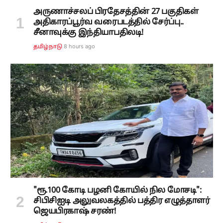
அருணாச்சலப் பிரதேசத்தின் 27 பகுதிகள்
அதிகாரப்பூர்வ வரைபடத்தில் சேர்ப்பு..
சீனாவுக்கு இந்தியாபதிலடி!
8 hours ago
தமிழ்நாடு
"ரூ.100 கோடி பழனி கோயில் நில மோசடி":
சிபிசிஐடி அலுவலகத்தில் பத்திர எழுத்தாளர்
ஜெயபிரகாஷ் சரண்!