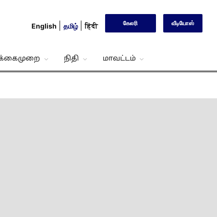
கேலரி
வீடியோஸ்
English
தமிழ்
हिंदी
்க்கைமுறை
நிதி
மாவட்டம்