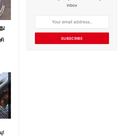
inbox
து
SUBSCRIBE
சி
ு!