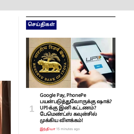
செய்திகள்
Google Pay, PhonePe
பயன்படுத்துவோருக்கு ஷாக்?
UPI-க்கு இனி கட்டணம்?
பேமெண்ட்ஸ் கவுன்சில்
முக்கிய விளக்கம்!
15 minutes ago
இந்தியா