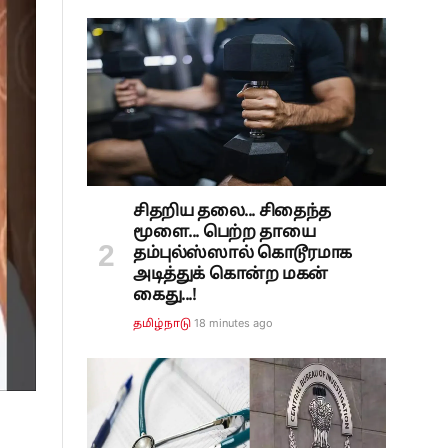
சிதறிய தலை... சிதைந்த
மூளை... பெற்ற தாயை
தம்புல்ஸ்ஸால் கொடூரமாக
அடித்துக் கொன்ற மகன்
கைது...!
18 minutes ago
தமிழ்நாடு