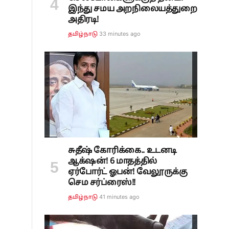
இந்து சமய அறநிலையத்துறை
அதிரடி!
33 minutes ago
தமிழ்நாடு
சுதீஷ் கோரிக்கை.. உடனடி
ஆக்‌ஷன்! 6 மாதத்தில்
ஏர்போர்ட் ஓபன்! வேலூருக்கு
செம சர்ப்ரைஸ்!!
41 minutes ago
தமிழ்நாடு