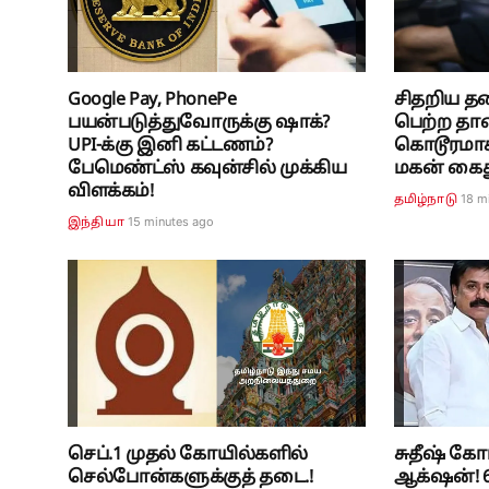
Google Pay, PhonePe
சிதறிய தல
பயன்படுத்துவோருக்கு ஷாக்?
பெற்ற தா
UPI-க்கு இனி கட்டணம்?
கொடூரமாக
பேமெண்ட்ஸ் கவுன்சில் முக்கிய
மகன் கைது.
விளக்கம்!
18 m
தமிழ்நாடு
15 minutes ago
இந்தியா
செப்.1 முதல் கோயில்களில்
சுதீஷ் கோ
செல்போன்களுக்குத் தடை.!
ஆக்‌ஷன்! 6