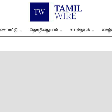
ளையாட்டு
தொழில்நுட்பம்
உடல்நலம்
வாழ