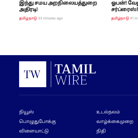
இந்து சமய அறநிலையத்துறை
ஓபன்! வே
அதிரடி!
சர்ப்ரைஸ்!
33 minutes ago
41 m
தமிழ்நாடு
தமிழ்நாடு
நியூஸ்
உடல்நலம்
பொழுதுபோக்கு
வாழ்க்கைமுறை
விளையாட்டு
நிதி