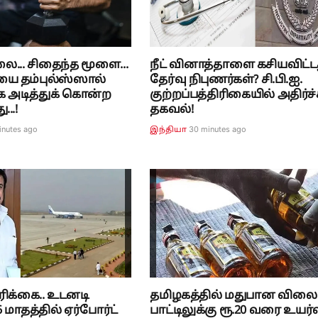
ை... சிதைந்த மூளை...
நீட் வினாத்தாளை கசியவிட்ட
யை தம்புல்ஸ்ஸால்
தேர்வு நிபுணர்கள்? சி.பி.ஐ.
 அடித்துக் கொன்ற
குற்றப்பத்திரிகையில் அதிர்ச்
..!
தகவல்!
inutes ago
30 minutes ago
இந்தியா
ரிக்கை.. உடனடி
தமிழகத்தில் மதுபான விலை
 மாதத்தில் ஏர்போர்ட்
பாட்டிலுக்கு ரூ.20 வரை உயர்வ