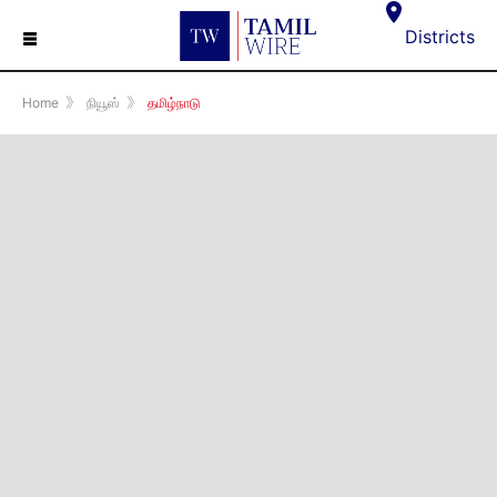
☰
Districts
Home
》
நியூஸ்
》
தமிழ்நாடு