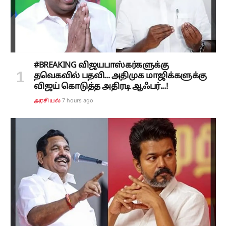
#BREAKING விஜயபாஸ்கர்களுக்கு
தவெகவில் பதவி... அதிமுக மாஜிக்களுக்கு
விஜய் கொடுத்த அதிரடி ஆஃபர்...!
7 hours ago
அரசியல்