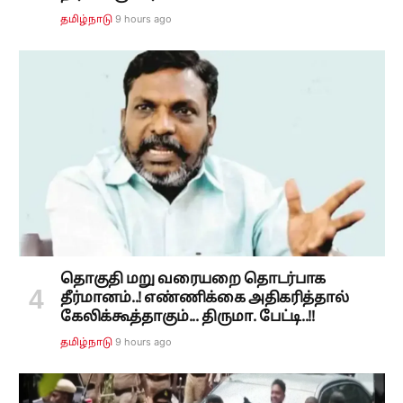
9 hours ago
தமிழ்நாடு
தொகுதி மறு வரையறை தொடர்பாக
தீர்மானம்..! எண்ணிக்கை அதிகரித்தால்
கேலிக்கூத்தாகும்... திருமா. பேட்டி..!!
9 hours ago
தமிழ்நாடு