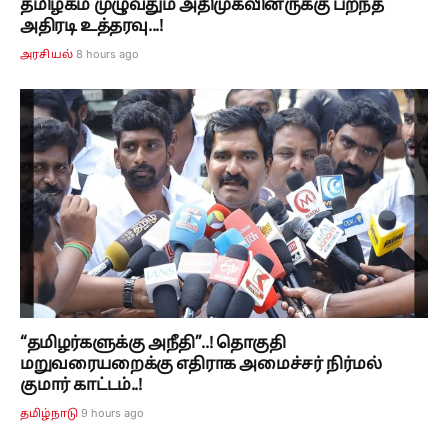
தமிழகம் முழுவதும் அதிமுகவினருக்கு பறந்த
அதிரடி உத்தரவு...!
8 hours ago
அரசியல்
“தமிழர்களுக்கு அநீதி”..! தொகுதி
மறுவரையறைக்கு எதிராக அமைச்சர் நிர்மல்
குமார் காட்டம்..!
9 hours ago
தமிழ்நாடு