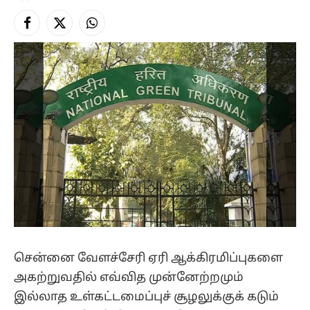
Facebook
X
Instagram
(Twitter)
சென்னை வேளச்சேரி ஏரி ஆக்கிரமிப்புகளை
அகற்றுவதில் எவ்வித முன்னேற்றமும்
இல்லாத உள்கட்டமைப்புச் சூழலுக்குக் கடும்