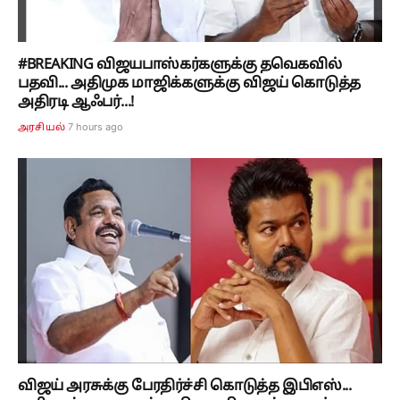
#BREAKING விஜயபாஸ்கர்களுக்கு தவெகவில்
பதவி... அதிமுக மாஜிக்களுக்கு விஜய் கொடுத்த
அதிரடி ஆஃபர்...!
7 hours ago
அரசியல்
விஜய் அரசுக்கு பேரதிர்ச்சி கொடுத்த இபிஎஸ்...