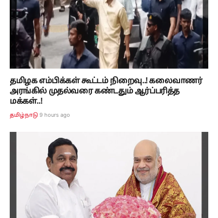
தமிழக எம்பிக்கள் கூட்டம் நிறைவு..! கலைவாணர்
அரங்கில் முதல்வரை கண்டதும் ஆர்ப்பரித்த
மக்கள்..!
9 hours ago
தமிழ்நாடு