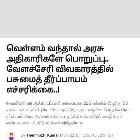
வெள்ளம் வந்தால் அரசு
அதிகாரிகளே பொறுப்பு..
வேளச்சேரி விவகாரத்தில்
பசுமைத் தீர்ப்பாயம்
எச்சரிக்கை..!
வேளச்சேரி ஏரி ஆக்கிரமிப்புகள் காரணமாக 225 ஏக்கரில் இருந்து 50
ஏக்கராகச் சுருங்கியுள்ள விவகாரத்தில், பருவமழையின் போது வெள்ளம்
ஏற்பட்டால் அரசு அதிகாரிகளே பொறுப்பேற்க வேண்டும் எனத் தென்
மண்டல பசுமைத் தீர்ப்பாயம் எச்சரித்துள்ளது.
By
Thenmozhi Kumar
Mon, 22 Jun 2026 15:52:51 IST