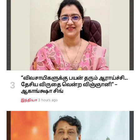
“விவசாயிகளுக்கு பயன் தரும் ஆராய்ச்சி...
தேசிய விருதை வென்ற விஞ்ஞானி” –
ஆகாங்க்ஷா சிங்
3 hours ago
இந்தியா