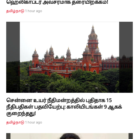
ஹெலிகாப்டர் அவசரமாக தரையிறக்கம்!
1 hour ago
தமிழ்நாடு
சென்னை உயர் நீதிமன்றத்தில் புதிதாக 15
நீதிபதிகள் பதவியேற்பு: காலியிடங்கள் 9 ஆகக்
குறைந்தது!
1 hour ago
தமிழ்நாடு