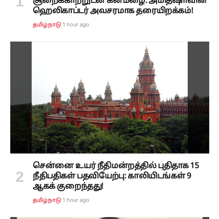
சூறைக்காற்றுடன் கனமழை: அமித்ஷாவின்
ஹெலிகாப்டர் அவசரமாக தரையிறக்கம்!
1 hour ago
தமிழ்நாடு
சென்னை உயர் நீதிமன்றத்தில் புதிதாக 15
நீதிபதிகள் பதவியேற்பு: காலியிடங்கள் 9
ஆகக் குறைந்தது!
1 hour ago
தமிழ்நாடு