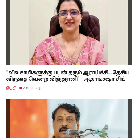
“விவசாயிகளுக்கு பயன் தரும் ஆராய்ச்சி... தேசிய
விருதை வென்ற விஞ்ஞானி” – ஆகாங்க்ஷா சிங்
3 hours ago
இந்தியா