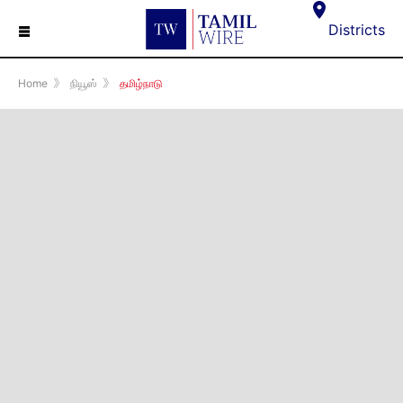
☰
Districts
Home
》
நியூஸ்
》
தமிழ்நாடு