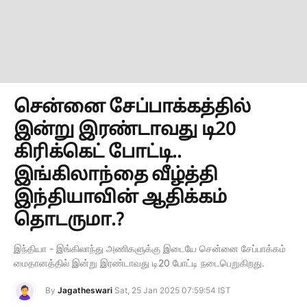
சென்னை சேப்பாக்கத்தில்
இன்று இரண்டாவது டி20
கிரிக்கெட் போட்டி..
இங்கிலாந்தை வீழ்த்தி
இந்தியாவின் ஆதிக்கம்
தொடருமா.?
இந்தியா - இங்கிலாந்து அணிகளுக்கு இடையே சென்னை சேப்பாக்கம்
மைதானத்தில் இன்று இரண்டாவது டி20 போட்டி நடைபெறுகிறது.
By
Jagatheswari
Sat, 25 Jan 2025 07:59:54 IST