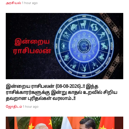
1 hour ago
அரசியல்
இன்றைய ராசிபலன் (08-08-2026)..!! இந்த
ராசிக்காரர்களுக்கு இன்று காதல் உறவில் சிறிய
தவறான புரிதல்கள் வரலாம்..!!
1 hour ago
ஜோதிடம்