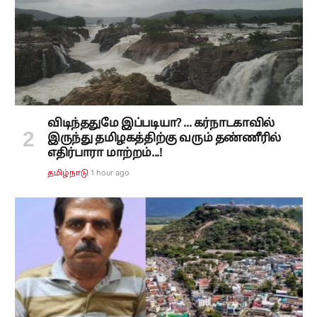
விடிந்ததுமே இப்படியா? ... கர்நாடகாவில்
இருந்து தமிழகத்திற்கு வரும் தண்ணீரில்
எதிர்பாரா மாற்றம்...!
1 hour ago
தமிழ்நாடு