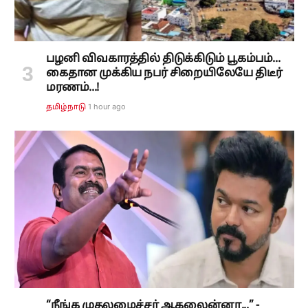
பழனி விவகாரத்தில் திடுக்கிடும் பூகம்பம்...
கைதான முக்கிய நபர் சிறையிலேயே திடீர்
மரணம்...!
1 hour ago
தமிழ்நாடு
“நீங்க முதலமைச்சர் ஆகலைன்னா...” -