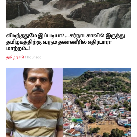
விடிந்ததுமே இப்படியா? ... கர்நாடகாவில் இருந்து
தமிழகத்திற்கு வரும் தண்ணீரில் எதிர்பாரா
மாற்றம்...!
1 hour ago
தமிழ்நாடு