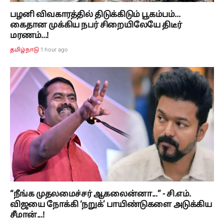
பழனி விவகாரத்தில் திடுக்கிடும் பூகம்பம்...
கைதான முக்கிய நபர் சிறையிலேயே திடீர்
மரணம்...!
1 hour ago
தமிழ்நாடு
“நீங்க முதலமைச்சர் ஆகலைன்னா...” - சி.எம்.
விஜயை நோக்கி ‘நறுக்’ பாயிண்டுகளை அடுக்கிய
சீமான்...!