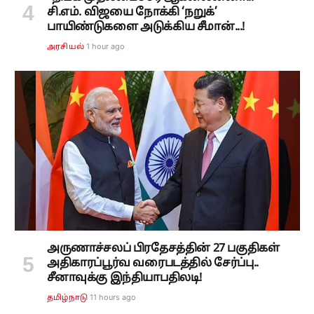
சி.எம். விஜயை நோக்கி ‘நறுக்’
பாயிண்டுகளை அடுக்கிய சீமான்...!
1 hour ago
அரசியல்
அருணாச்சலப் பிரதேசத்தின் 27 பகுதிகள்
அதிகாரப்பூர்வ வரைபடத்தில் சேர்ப்பு..
சீனாவுக்கு இந்தியாபதிலடி!
11 hours ago
தமிழ்நாடு