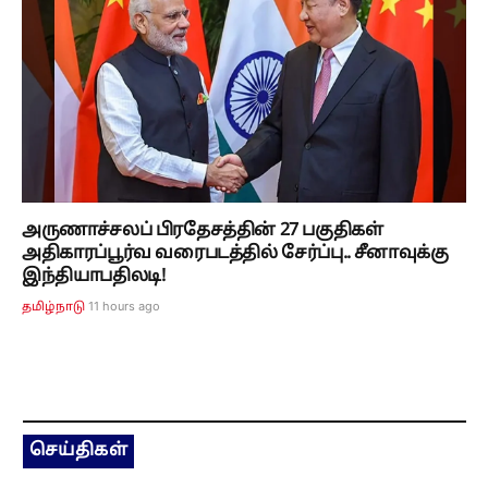
அருணாச்சலப் பிரதேசத்தின் 27 பகுதிகள்
அதிகாரப்பூர்வ வரைபடத்தில் சேர்ப்பு.. சீனாவுக்கு
இந்தியாபதிலடி!
11 hours ago
தமிழ்நாடு
செய்திகள்