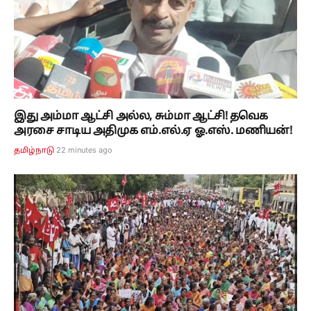
இது அம்மா ஆட்சி அல்ல, சும்மா ஆட்சி! தவெக
அரசை சாடிய அதிமுக எம்.எல்.ஏ ஓ.எஸ். மணியன்!
22 minutes ago
தமிழ்நாடு