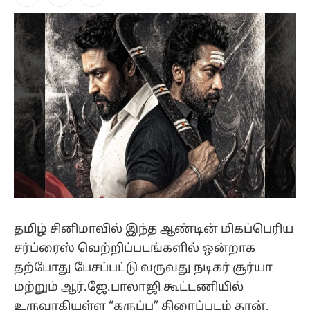
Facebook
X
Instagram
(Twitter)
தமிழ் சினிமாவில் இந்த ஆண்டின் மிகப்பெரிய
சர்ப்ரைஸ் வெற்றிப்படங்களில் ஒன்றாக
தற்போது பேசப்பட்டு வருவது நடிகர் சூர்யா
மற்றும் ஆர்.ஜே.பாலாஜி கூட்டணியில்
உருவாகியுள்ள “கருப்பு” திரைப்படம் தான்.