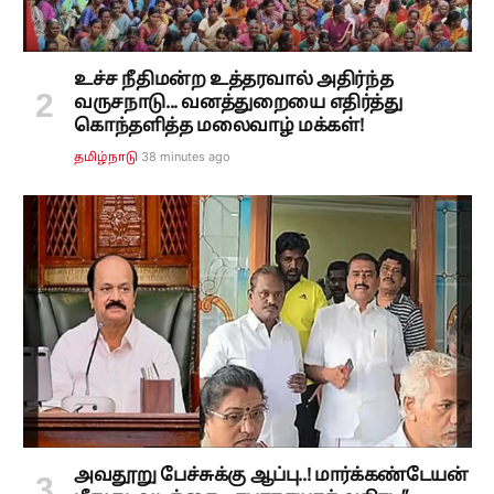
உச்ச நீதிமன்ற உத்தரவால் அதிர்ந்த
வருசநாடு... வனத்துறையை எதிர்த்து
கொந்தளித்த மலைவாழ் மக்கள்!
38 minutes ago
தமிழ்நாடு
அவதூறு பேச்சுக்கு ஆப்பு..! மார்க்கண்டேயன்