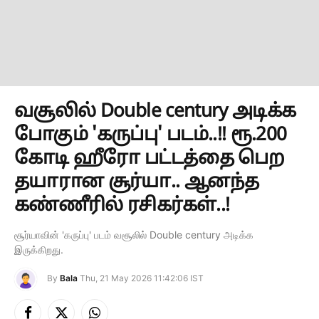
வசூலில் Double century அடிக்க
போகும் 'கருப்பு' படம்..!! ரூ.200
கோடி ஹீரோ பட்டத்தை பெற
தயாரான சூர்யா.. ஆனந்த
கண்ணீரில் ரசிகர்கள்..!
சூர்யாவின் 'கருப்பு' படம் வசூலில் Double century அடிக்க
இருக்கிறது.
By
Bala
Thu, 21 May 2026 11:42:06 IST