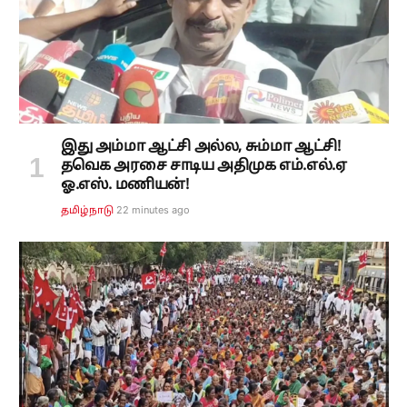
இது அம்மா ஆட்சி அல்ல, சும்மா ஆட்சி!
தவெக அரசை சாடிய அதிமுக எம்.எல்.ஏ
ஓ.எஸ். மணியன்!
22 minutes ago
தமிழ்நாடு