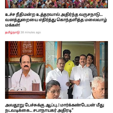
உச்ச நீதிமன்ற உத்தரவால் அதிர்ந்த வருசநாடு...
வனத்துறையை எதிர்த்து கொந்தளித்த மலைவாழ்
மக்கள்!
38 minutes ago
தமிழ்நாடு
அவதூறு பேச்சுக்கு ஆப்பு..! மார்க்கண்டேயன் மீது
நடவடிக்கை... சபாநாயகர் அதிரடி”