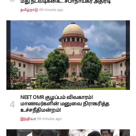
மீது நடவடிக்கை... சபாநாயகர் அதிரடி”
49 minutes ago
தமிழ்நாடு
NEET OMR குழப்பம் விவகாரம்!
மாணவர்களின் மனுவை நிராகரித்த
உச்சநீதிமன்றம்!
56 minutes ago
இந்தியா