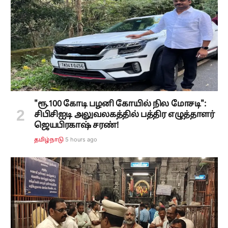
"ரூ.100 கோடி பழனி கோயில் நில மோசடி":
சிபிசிஐடி அலுவலகத்தில் பத்திர எழுத்தாளர்
ஜெயபிரகாஷ் சரண்!
5 hours ago
தமிழ்நாடு