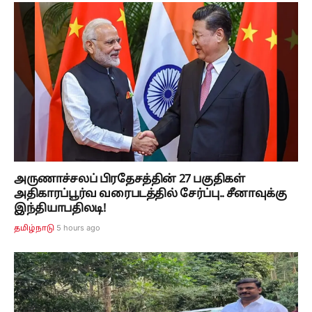
அருணாச்சலப் பிரதேசத்தின் 27 பகுதிகள்
அதிகாரப்பூர்வ வரைபடத்தில் சேர்ப்பு.. சீனாவுக்கு
இந்தியாபதிலடி!
5 hours ago
தமிழ்நாடு