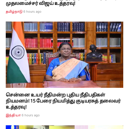
முதலமைச்சர் விஜய் உத்தரவு!
6 hours ago
தமிழ்நாடு
சென்னை உயர் நீதிமன்ற புதிய நீதிபதிகள்
நியமனம்! 15 பேரை நியமித்து குடியரசுத் தலைவர்
உத்தரவு!
6 hours ago
இந்தியா