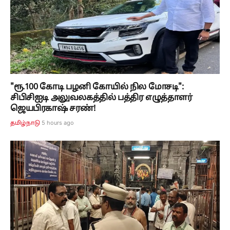
"ரூ.100 கோடி பழனி கோயில் நில மோசடி":
சிபிசிஐடி அலுவலகத்தில் பத்திர எழுத்தாளர்
ஜெயபிரகாஷ் சரண்!
5 hours ago
தமிழ்நாடு