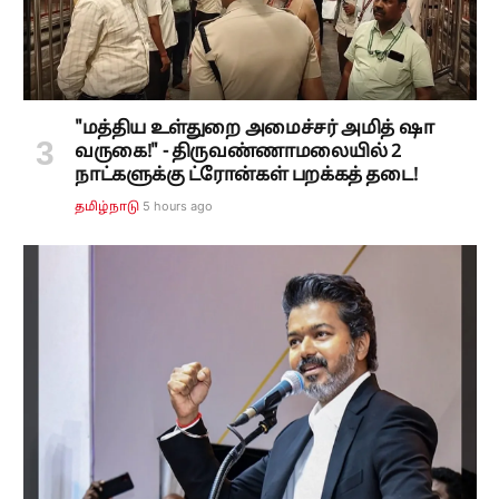
"மத்திய உள்துறை அமைச்சர் அமித் ஷா
வருகை!" - திருவண்ணாமலையில் 2
நாட்களுக்கு ட்ரோன்கள் பறக்கத் தடை!
5 hours ago
தமிழ்நாடு