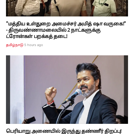
"மத்திய உள்துறை அமைச்சர் அமித் ஷா வருகை!"
- திருவண்ணாமலையில் 2 நாட்களுக்கு
ட்ரோன்கள் பறக்கத் தடை!
5 hours ago
தமிழ்நாடு
பெரியாறு அணையில் இருந்து தண்ணீர் திறப்பு!