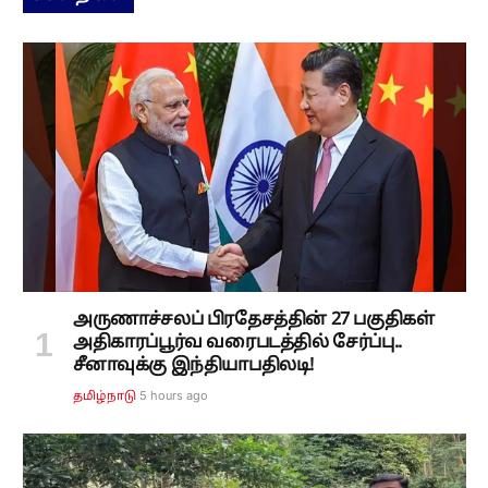
அருணாச்சலப் பிரதேசத்தின் 27 பகுதிகள்
அதிகாரப்பூர்வ வரைபடத்தில் சேர்ப்பு..
சீனாவுக்கு இந்தியாபதிலடி!
5 hours ago
தமிழ்நாடு