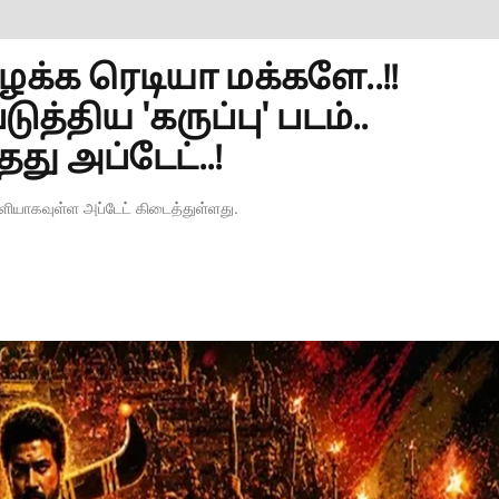
ைக்க ரெடியா மக்களே..!!
திய 'கருப்பு' படம்..
து அப்டேட்..!
 வெளியாகவுள்ள அப்டேட் கிடைத்துள்ளது.