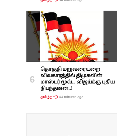
தமிழ்நாடு
தொகுதி மறுவரையறை
விவகாரத்தில் திமுகவின்
மாஸ்டர் மூவ்... விஜய்க்கு புதிய
நிபந்தனை..!
44 minutes ago
தமிழ்நாடு
ை