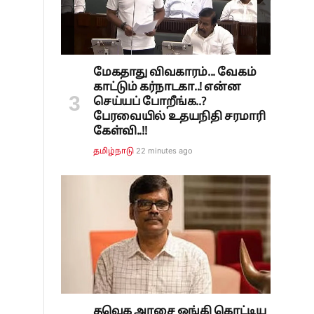
மேகதாது விவகாரம்... வேகம்
காட்டும் கர்நாடகா..! என்ன
செய்யப் போறீங்க..?
பேரவையில் உதயநிதி சரமாரி
கேள்வி..!!
22 minutes ago
தமிழ்நாடு
தவெக அரசை ஓங்கி கொட்டிய