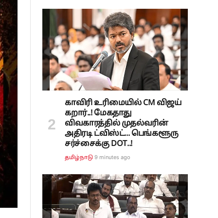
காவிரி உரிமையில் CM விஜய்
கறார்..! மேகதாது
விவகாரத்தில் முதல்வரின்
அதிரடி ட்விஸ்ட்... பெங்களூரு
சர்ச்சைக்கு DOT..!
9 minutes ago
தமிழ்நாடு