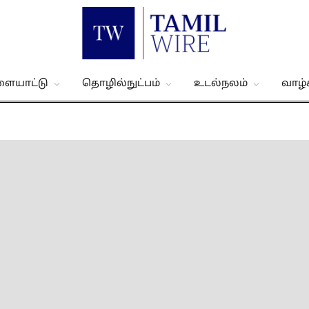
ளையாட்டு
தொழில்நுட்பம்
உடல்நலம்
வாழ