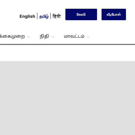
கேலரி
வீடியோஸ்
English
தமிழ்
हिंदी
்க்கைமுறை
நிதி
மாவட்டம்