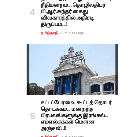
நீதிமன்றம்... தொழிலதிபர்
பி.ஆர்.சுந்தர் கைது
்
விவகாரத்தில் அதிரடி
திருப்பம்...!
26 minutes ago
தமிழ்நாடு
சட்டப்பேரவை கூட்டத் தொடர்
தொடக்கம்... மறைந்த
பிரபலங்களுக்கு இரங்கல்...
எம்எல்ஏக்கள் மௌன
அஞ்சலி..!!
34 minutes ago