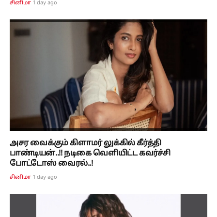
1 day ago
சினிமா
அசர வைக்கும் கிளாமர் லுக்கில் கீர்த்தி
பாண்டியன்..!! நடிகை வெளியிட்ட கவர்ச்சி
போட்டோஸ் வைரல்..!
1 day ago
சினிமா