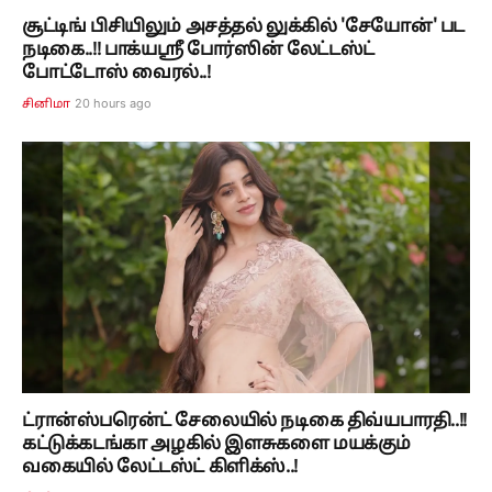
சூட்டிங் பிசியிலும் அசத்தல் லுக்கில் 'சேயோன்' பட
நடிகை..!! பாக்யஸ்ரீ போர்ஸின் லேட்டஸ்ட்
போட்டோஸ் வைரல்..!
20 hours ago
சினிமா
ட்ரான்ஸ்பரென்ட் சேலையில் நடிகை திவ்யபாரதி..!!
கட்டுக்கடங்கா அழகில் இளசுகளை மயக்கும்
வகையில் லேட்டஸ்ட் கிளிக்ஸ்..!