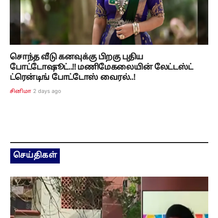
சொந்த வீடு கனவுக்கு பிறகு புதிய
போட்டோஷூட்..!! மணிமேகலையின் லேட்டஸ்ட்
ட்ரென்டிங் போட்டோஸ் வைரல்..!
2 days ago
சினிமா
செய்திகள்