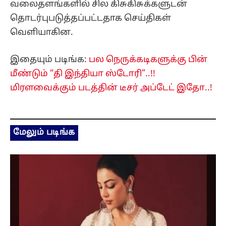
வலைதளங்களில் சில கிசுகிசுக்களுடன்
தொடர்புபடுத்தப்பட்டதாக செய்திகள்
வெளியாகின.
இதையும் படிங்க:
பல நெருக்கடிகளுக்கு பின்
மீண்டும் “தி இந்தியா ஸ்டோரி”..!!
மிரளவைக்கும் படத்தின் டீசர் அப்டேட் இதோ..!
மேலும் படிங்க