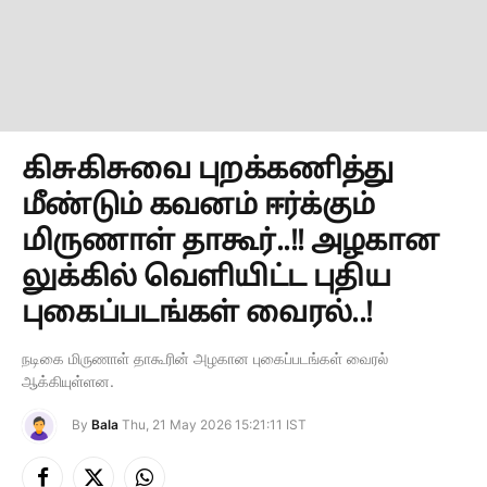
கிசுகிசுவை புறக்கணித்து
மீண்டும் கவனம் ஈர்க்கும்
மிருணாள் தாகூர்..!! அழகான
லுக்கில் வெளியிட்ட புதிய
புகைப்படங்கள் வைரல்..!
நடிகை மிருணாள் தாகூரின் அழகான புகைப்படங்கள் வைரல்
ஆக்கியுள்ளன.
By
Bala
Thu, 21 May 2026 15:21:11 IST