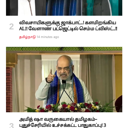
விவசாயிகளுக்கு ஜாக்பாட்..! களமிறங்கிய
AI..!! வேளாண் பட்ஜெட்டில் செம்ம ட்விஸ்ட்..!!
14 minutes ago
தமிழ்நாடு
அமித் ஷா வருகையால் தமிழகம்–
புதுச்சேரியில் உச்சக்கட்ட பாதுகாப்பு! 3