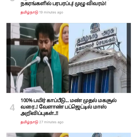
நகரங்களில் பரபரப்பு! முழு விவரம்!
19 minutes ago
தமிழ்நாடு
100% பயிர் காப்பீடு... மண் முதல் மகசூல்
வரை..! வேளாண் பட்ஜெட்டில் மாஸ்
அறிவிப்புகள்..!!
27 minutes ago
தமிழ்நாடு