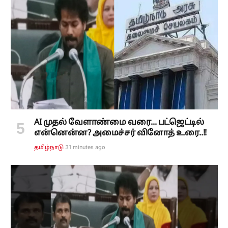
AI முதல் வேளாண்மை வரை... பட்ஜெட்டில்
என்னென்ன? அமைச்சர் வினோத் உரை..!!
31 minutes ago
தமிழ்நாடு