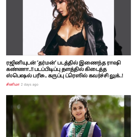
ரஜினியுடன் ‘தர்மன்’ படத்தில் இணைந்த ராஷி
கண்ணா..!! படப்பிடிப்பு தளத்தில் கிடைத்த
ஸ்பெஷல் பரிசு.. கருப்பு ட்ரெஸில் கவர்ச்சி லுக்..!
2 days ago
சினிமா