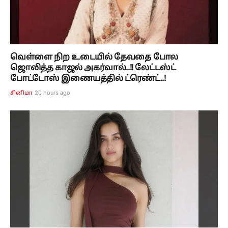
வெள்ளை நிற உடையில் தேவதை போல
ஜொலித்த காஜல் அகர்வால்..!! லேட்டஸ்ட்
போட்டோஸ் இணையத்தில் ட்ரெண்ட்..!
20 hours ago
சினிமா