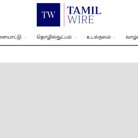
ளையாட்டு
தொழில்நுட்பம்
உடல்நலம்
வாழ