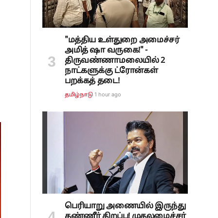
"மத்திய உள்துறை அமைச்சர்
அமித் ஷா வருகை!" -
திருவண்ணாமலையில் 2
நாட்களுக்கு ட்ரோன்கள்
பறக்கத் தடை!
1 hour ago
தமிழ்நாடு
பெரியாறு அணையில் இருந்து
தண்ணீர் திறப்பு! முதலமைச்சர்