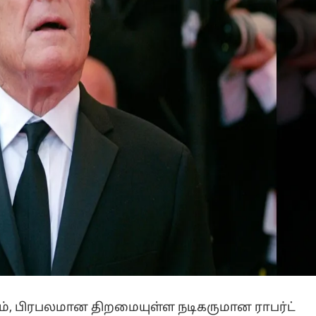
ம், பிரபலமான திறமையுள்ள நடிகருமான ராபர்ட்