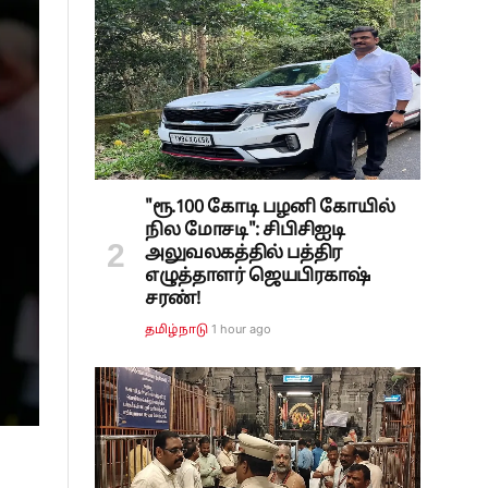
"ரூ.100 கோடி பழனி கோயில்
நில மோசடி": சிபிசிஐடி
அலுவலகத்தில் பத்திர
எழுத்தாளர் ஜெயபிரகாஷ்
சரண்!
1 hour ago
தமிழ்நாடு