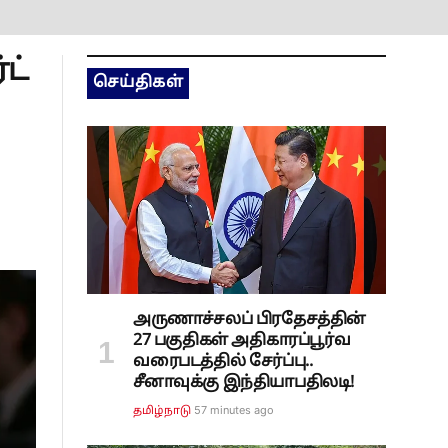
ட்
செய்திகள்
அருணாச்சலப் பிரதேசத்தின்
27 பகுதிகள் அதிகாரப்பூர்வ
வரைபடத்தில் சேர்ப்பு..
சீனாவுக்கு இந்தியாபதிலடி!
57 minutes ago
தமிழ்நாடு