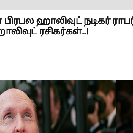
பிரபல ஹாலிவுட் நடிகர் ராபர்
ிவுட் ரசிகர்கள்..!