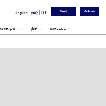
கேலரி
வீடியோஸ்
English
தமிழ்
हिंदी
்க்கைமுறை
நிதி
மாவட்டம்