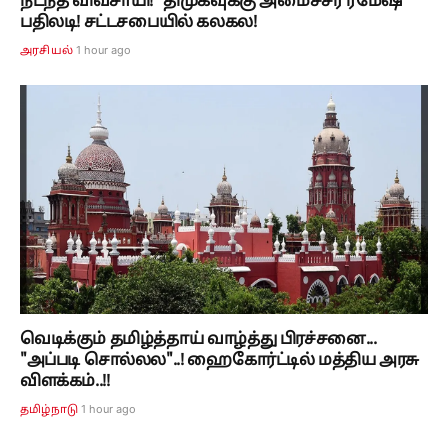
நடந்த விவசாயி!” திமுகவுக்கு அமைச்சர் ரமேஷ்
பதிலடி! சட்டசபையில் கலகல!
1 hour ago
அரசியல்
வெடிக்கும் தமிழ்த்தாய் வாழ்த்து பிரச்சனை...
"அப்படி சொல்லல"..! ஹைகோர்ட்டில் மத்திய அரசு
விளக்கம்..!!
1 hour ago
தமிழ்நாடு