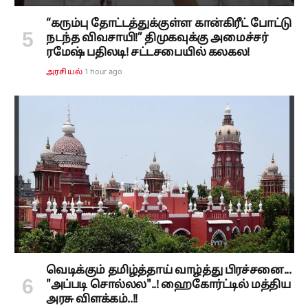
“கரும்பு தோட்டத்துக்குள்ள கான்கிரீட் போட்டு
நடந்த விவசாயி!” திமுகவுக்கு அமைச்சர்
ரமேஷ் பதிலடி! சட்டசபையில் கலகல!
1 hour ago
அரசியல்
வெடிக்கும் தமிழ்த்தாய் வாழ்த்து பிரச்சனை...
"அப்படி சொல்லல"..! ஹைகோர்ட்டில் மத்திய
அரசு விளக்கம்..!!