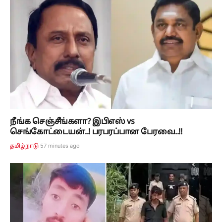
நீங்க செஞ்சீங்களா? இபிஎஸ் vs
செங்கோட்டையன்..! பரபரப்பான பேரவை..!!
57 minutes ago
தமிழ்நாடு