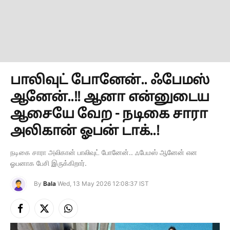
பாலிவுட் போனேன்.. ஃபேமஸ்
ஆனேன்..!! ஆனா என்னுடைய
ஆசையே வேற - நடிகை சாரா
அலிகான் ஓபன் டாக்..!
நடிகை சாரா அலிகான் பாலிவுட் போனேன்.. ஃபேமஸ் ஆனேன் என
ஓபனாக பேசி இருக்கிறார்.
By
Bala
Wed, 13 May 2026 12:08:37 IST
Facebook
X
Instagram
(Twitter)