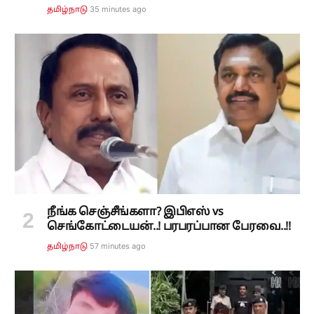
35 minutes ago
தமிழ்நாடு
நீங்க செஞ்சீங்களா? இபிஎஸ் vs
செங்கோட்டையன்..! பரபரப்பான பேரவை..!!
57 minutes ago
தமிழ்நாடு