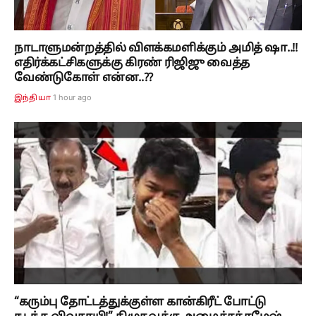
நாடாளுமன்றத்தில் விளக்கமளிக்கும் அமித் ஷா..!!
எதிர்க்கட்சிகளுக்கு கிரண் ரிஜிஜு வைத்த
வேண்டுகோள் என்ன..??
1 hour ago
இந்தியா
“கரும்பு தோட்டத்துக்குள்ள கான்கிரீட் போட்டு