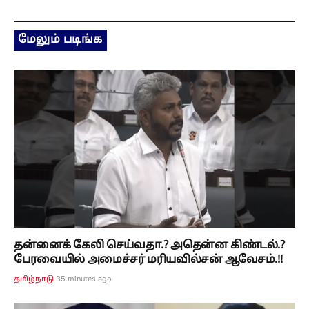
மேலும் படிங்க
தன்னைக் கேலி செய்வதா.? அதென்ன கிண்டல்.?
பேரவையில் அமைச்சர் மரியவில்சன் ஆவேசம்.!!
35 minutes ago
தமிழ்நாடு