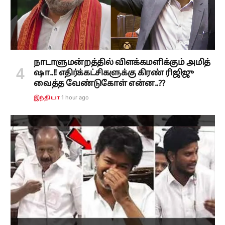
நாடாளுமன்றத்தில் விளக்கமளிக்கும் அமித்
ஷா..!! எதிர்க்கட்சிகளுக்கு கிரண் ரிஜிஜு
வைத்த வேண்டுகோள் என்ன..??
1 hour ago
இந்தியா