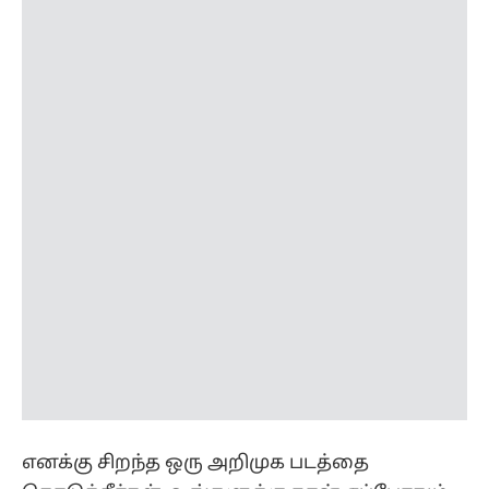
எனக்கு சிறந்த ஒரு அறிமுக படத்தை
கொடுத்தீர்கள். உங்களுக்கு நான் எப்போதும்
நன்றியுடன் இருப்பேன். மேலும், பிரதீப் மாதிரி
உண்மையான நண்பரை வாழ்க்கையில்
பார்க்க முடியாது. உங்கள் இயக்கத்தில் நடிக்க
மீண்டும் காத்திருக்கிறேன் எனவும் தற்போது
டிராகன் படம் தனது வாழ்க்கையை
மாற்றிவிட்டது. என்னை நடிக்க வைத்து தமிழ்