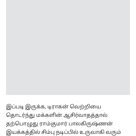
இப்படி இருக்க, டிராகன் வெற்றியை
தொடர்ந்து மக்களின் ஆசிர்வாதத்தால்
தற்பொழுது ராம்குமார் பாலகிருஷ்ணன்
இயக்கத்தில் சிம்பு நடிப்பில் உருவாகி வரும்
"STR 49" திரைப்படத்தில் கதாநாயகியாக
நடிக்கிறார் கயாடு லோஹர் என்று
இணையத்தில் பரவலாக பேசப்பட்டு
வருகிறது. ஆனால் அதிகாரப்பூர்வமான
அறிவிப்பு இதுவரை படக்குழுவிடம் இருந்து
வரவில்லை என்பதால் அறிவிப்புக்காக