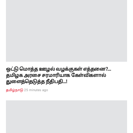
ஒட்டு மொத்த ஊழல் வழக்குகள் எத்தனை?...
தமிழக அரசை சரமாரியாக கேள்விகளால்
துளைத்தெடுத்த நீதிபதி...!
25 minutes ago
தமிழ்நாடு
தமிழக மீனவர்கள் கைது! மத்திய அமைச்சர்
ஜெய்சங்கருக்கு முதல்வர் விஜய் அவசர கடிதம்!