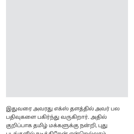
இதுவரை அவரது எக்ஸ் தளத்தில் அவர் பல
பதிவுகளை பகிர்ந்து வருகிறார். அதில்
குறிப்பாக தமிழ் மக்களுக்கு நன்றி, புது
படங்களில் நடிக்கிறேன் என்றெல்லாம்
சொல்லி வருகிறார். அதில் முதலாவதாக அவர்
பதிவிட்ட பதிவில், "எனக்கு எப்படி
தொடங்குவது எனத் தெரியவில்லை. தனக்கும்
டிராகன் படத்திற்கும் அதில் வரும் பல்லவி
கதாபாத்திரத்தீர்க்கும் கிடைக்கும் வரவேற்பு
இதுவரை எங்கும் கிடைக்காத ஒன்று.