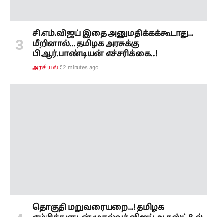
தொகுதி மறுவரையறை...! தமிழக
எம்பிக்களுடன் முதல்வர் விஜய் ஆகஸ்ட் 8-ல்
அவசர ஆலோசனை!
1 hour ago
தமிழ்நாடு