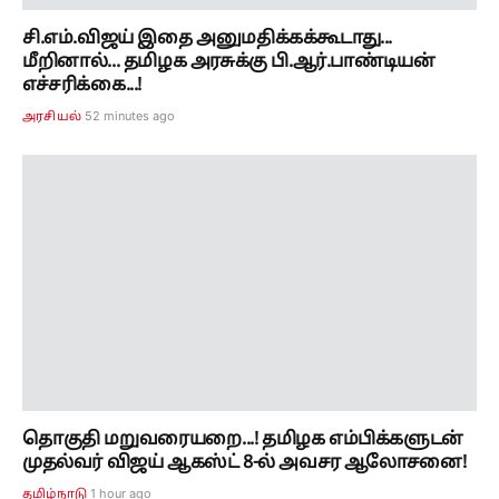
தொகுதி மறுவரையறை...! தமிழக எம்பிக்களுடன்
முதல்வர் விஜய் ஆகஸ்ட் 8-ல் அவசர ஆலோசனை!
1 hour ago
தமிழ்நாடு