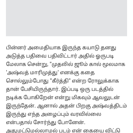
அடுத்த பதிவை பதிவிட்டார் அதில் ஓருபடி
மேலாக சென்று, "முதலில் ஜூம் கால் மூலமாக
'அஷ்வத் மாரிமுத்து' எனக்கு கதை
சொல்லும்போது "கீர்த்தி" என்ற ரோலுக்காக
தான் பேசியிருந்தார். இப்படி ஒரு படத்தில்
நடிக்க போகிறேன் என்று மிகவும் ஆவலுடன்
இருந்தேன். ஆனால் அதன் பிறகு அஷ்வத்திடம்
இருந்து எந்த அழைப்பும் வரவில்லை
என்பதால் சோர்ந்து போனேன்.
அதுமட்டுமல்லாமல் படம் என் கையை விட்டு
போய்விட்டது என நினைத்தேன்.
ஆனால் ஒரு மாதம் கழித்து திடீரென என்னை
அழைத்த அஷ்வத் "பல்லவி" என்ற புதிய ரோல்
பற்றி கூறினார். இது இரண்டு ஹீரோயின்
உள்ள கதை என யோசிக்கவேண்டாம்,