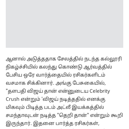
ஆனால் அடுத்ததாக சேலத்தில் நடந்த கல்லூரி
நிகழ்ச்சியில் கலந்து கொண்டு ஆர்வத்தில்
பேசிய ஒரே வார்த்தையில் ரசிகர்களிடம்
வசமாக சிக்கினார். அங்கு பேசுகையில்,
"தளபதி விஜய் தான் என்னுடைய Celebrity
Crush என்றும் 'விஜய் நடித்ததில் எனக்கு
மிகவும் பிடித்த படம் அட்லீ இயக்கத்தில்
சமந்தாவுடன் நடித்த "தெறி தான்" என்றும் கூறி
இருந்தார். இதனை பார்த்த ரசிகர்கள்,
ஏற்கனவே இன்ஸ்டாகிராமில் தனக்கு பிடித்த
ஹீரோ "தனுஷ் தான் எனக்கு பிடிக்கும், வேறு
யாருக்கும் என் மனதில் இடமில்லை" என
கூறிய இரண்டு பதிவையும் எடுத்து வைத்து
கேள்வி மேல் கேள்விகேட்டு வந்தனர்.