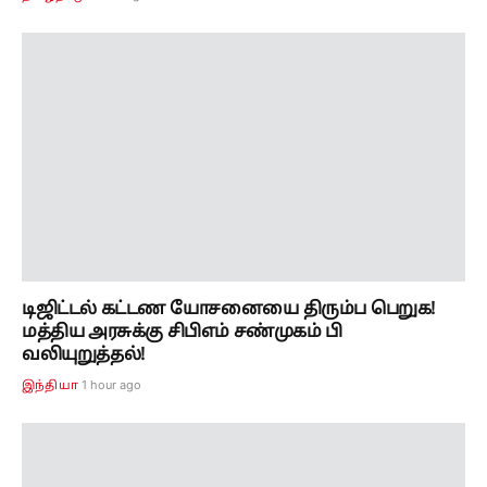
டிஜிட்டல் கட்டண யோசனையை திரும்ப பெறுக!
மத்திய அரசுக்கு சிபிஎம் சண்முகம் பி
வலியுறுத்தல்!
1 hour ago
இந்தியா