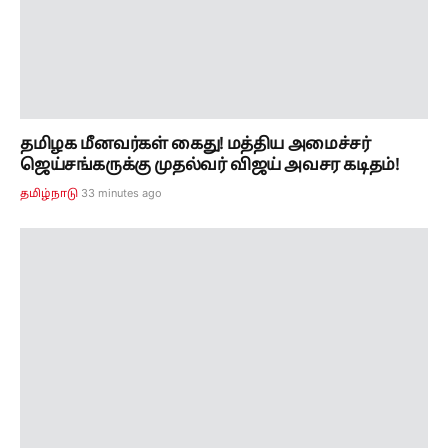
33 minutes ago
தமிழ்நாடு
சி.எம்.விஜய் இதை அனுமதிக்கக்கூடாது...
மீறினால்... தமிழக அரசுக்கு பி.ஆர்.பாண்டியன்
எச்சரிக்கை...!
52 minutes ago
அரசியல்