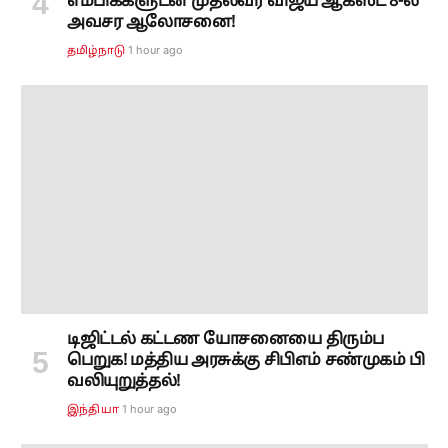
டிஜிட்டல் கட்டண யோசனையை திரும்ப
பெறுக! மத்திய அரசுக்கு சிபிஎம் சண்முகம் பி
வலியுறுத்தல்!
1 hour ago
இந்தியா