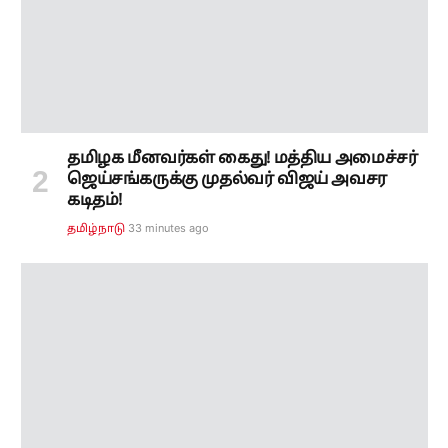
ஜெய்சங்கருக்கு முதல்வர் விஜய் அவசர
கடிதம்!
33 minutes ago
தமிழ்நாடு
சி.எம்.விஜய் இதை அனுமதிக்கக்கூடாது...
மீறினால்... தமிழக அரசுக்கு
பி.ஆர்.பாண்டியன் எச்சரிக்கை...!
52 minutes ago
அரசியல்