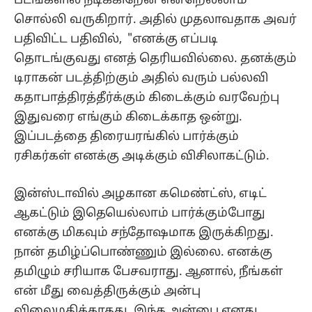
இப்படத்தை திரையரங்கில் பார்க்கும்
ரசிகர்கள் எனக்கு அடிக்கும் விசிலாகட்டும்.
இன்ஸ்டாவில் அழகான கமெண்ட்ஸ், எடிட்
ஆகட்டும் இதெயெல்லாம் பார்க்கும்போது
எனக்கு மிகவும் சந்தோஷமாக இருக்கிறது.
நான் தமிழ்ப்பொண்ணும் இல்லை. எனக்கு
தமிழும் சரியாக பேசவராது. ஆனால், நீங்கள்
என் மீது வைத்திருக்கும் அன்பு
விலைமதிக்காதது. இந்த அன்பை எனது
படங்களின் மூலம் திருப்பி உங்களுக்கு
தருவேன்" என கூறி இருந்தார்.
இதையும் படிங்க:
அஷ்வத் மாரிமுத்து
நம்பியதால் நல்லா மாட்டிக்கிட்டேன்.. கயாடு
லோஹர் போட்ட ஒற்றை பதிவு..!