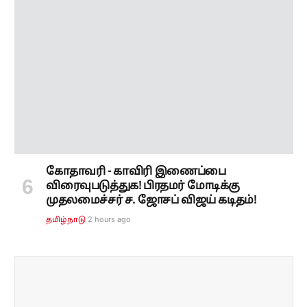
கோதாவரி - காவிரி இணைப்பை
விரைவுபடுத்துக! பிரதமர் மோடிக்கு
முதலமைச்சர் ச. ஜோசப் விஜய் கடிதம்!
2 hours ago
தமிழ்நாடு
Subscribe to our ePaper
Get our daily ePaper delivered in your inbox
SUBSCRIBE