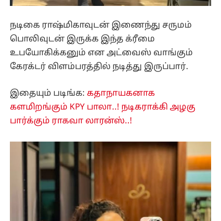
நடிகை ராஷ்மிகாவுடன் இணைந்து சருமம்
பொலிவுடன் இருக்க இந்த க்ரீமை
உபயோகிக்கனும் என அட்வைஸ் வாங்கும்
கேரக்டர் விளம்பரத்தில் நடித்து இருப்பார்.
இதையும் படிங்க:
கதாநாயகனாக
களமிறங்கும் KPY பாலா..! நடிகராக்கி அழகு
பார்க்கும் ராகவா லாரன்ஸ்..!