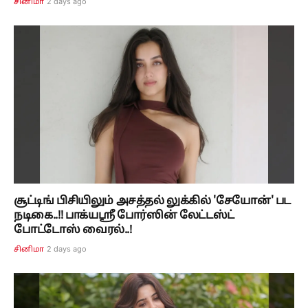
2 days ago
சினிமா
சூட்டிங் பிசியிலும் அசத்தல் லுக்கில் 'சேயோன்' பட
நடிகை..!! பாக்யஸ்ரீ போர்ஸின் லேட்டஸ்ட்
போட்டோஸ் வைரல்..!
2 days ago
சினிமா