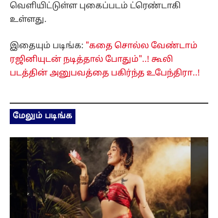
வெளியிட்டுள்ள புகைப்படம் ட்ரெண்டாகி
உள்ளது.
இதையும் படிங்க:
"கதை சொல்ல வேண்டாம்
ரஜினியுடன் நடித்தால் போதும்"..! கூலி
படத்தின் அனுபவத்தை பகிர்ந்த உபேந்திரா..!
மேலும் படிங்க