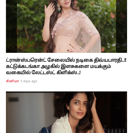
ட்ரான்ஸ்பரென்ட் சேலையில் நடிகை திவ்யபாரதி..!!
கட்டுக்கடங்கா அழகில் இளசுகளை மயக்கும்
வகையில் லேட்டஸ்ட் கிளிக்ஸ்..!
3 days ago
சினிமா