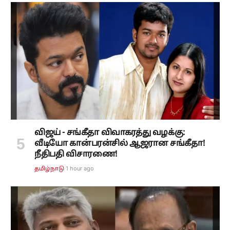
விஜய் - சங்கீதா விவாகரத்து வழக்கு:
வீடியோ கான்பரன்சில் ஆஜரான சங்கீதா!
நீதிபதி விசாரணை!
1 hour ago
தமிழ்நாடு