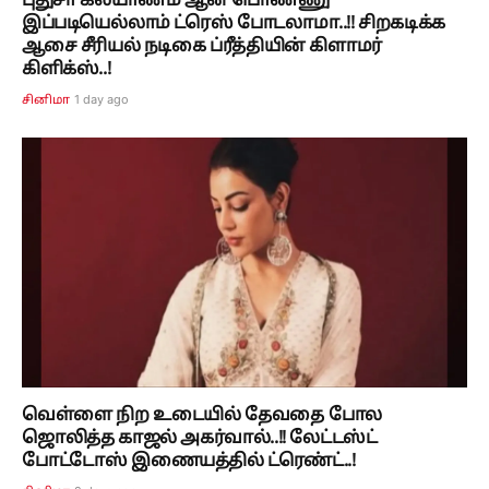
புதுசா கல்யாணம் ஆன பொண்ணு
இப்படியெல்லாம் ட்ரெஸ் போடலாமா..!! சிறகடிக்க
ஆசை சீரியல் நடிகை ப்ரீத்தியின் கிளாமர்
கிளிக்ஸ்..!
1 day ago
சினிமா
வெள்ளை நிற உடையில் தேவதை போல
ஜொலித்த காஜல் அகர்வால்..!! லேட்டஸ்ட்
போட்டோஸ் இணையத்தில் ட்ரெண்ட்..!