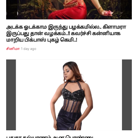
அடக்க ஓடக்காம இருந்து பழக்கமில்ல.. கிளாமரா
இருப்பது தான் வழக்கம்..!! கவர்ச்சி கன்னியாக
மாறிய பிக்பாஸ் புகழ் கெமி..!
1 day ago
சினிமா