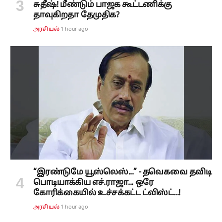
சுதீஷ்! மீண்டும் பாஜக கூட்டணிக்கு
தாவுகிறதா தேமுதிக?
1 hour ago
அரசியல்
“இரண்டுமே யூஸ்லெஸ்...” - தவெகவை தவிடி
பொடியாக்கிய எச்.ராஜா... ஒரே
கோரிக்கையில் உச்சக்கட்ட ட்விஸ்ட்...!
1 hour ago
அரசியல்