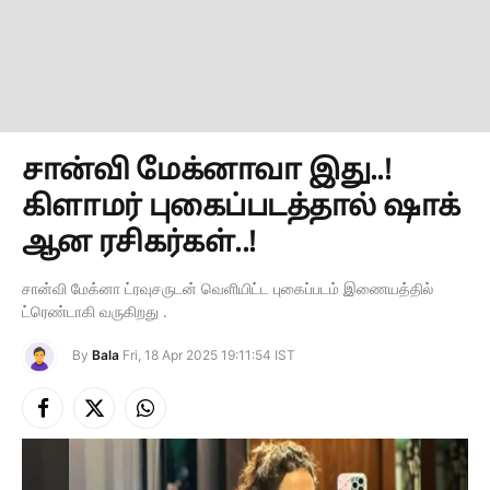
சான்வி மேக்னாவா இது..!
கிளாமர் புகைப்படத்தால் ஷாக்
ஆன ரசிகர்கள்..!
சான்வி மேக்னா ட்ரவுசருடன் வெளியிட்ட புகைப்படம் இணையத்தில்
ட்ரெண்டாகி வருகிறது .
By
Bala
Fri, 18 Apr 2025 19:11:54 IST
Facebook
X
Instagram
(Twitter)