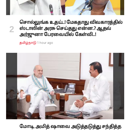
சொல்லுங்க உதய்..! மேகதாது விவகாரத்தில்
ஸ்டாலின் அரசு செய்தது என்ன.? ஆதவ்
அர்ஜுனா பேரவையில் கேள்வி..!
1 hour ago
தமிழ்நாடு
மோடி, அமித் ஷாவை அடுத்தடுத்து சந்தித்த