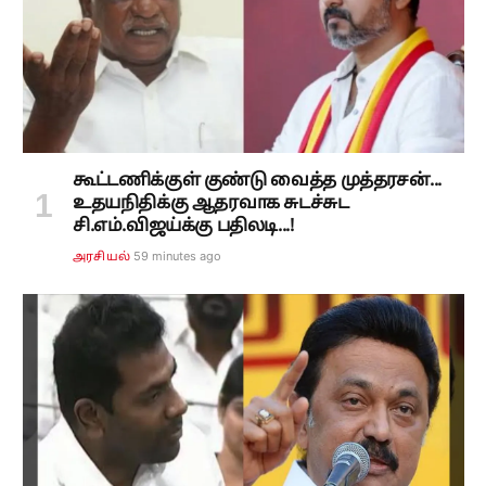
கூட்டணிக்குள் குண்டு வைத்த முத்தரசன்...
உதயநிதிக்கு ஆதரவாக சுடச்சுட
சி.எம்.விஜய்க்கு பதிலடி...!
59 minutes ago
அரசியல்