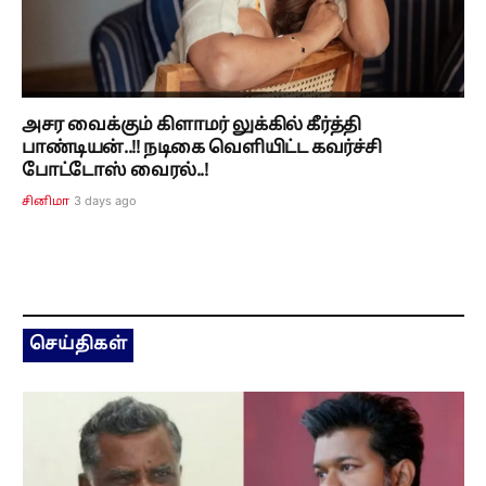
அசர வைக்கும் கிளாமர் லுக்கில் கீர்த்தி
பாண்டியன்..!! நடிகை வெளியிட்ட கவர்ச்சி
போட்டோஸ் வைரல்..!
3 days ago
சினிமா
செய்திகள்