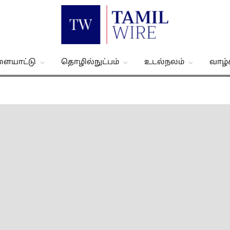
ளையாட்டு
தொழில்நுட்பம்
உடல்நலம்
வாழ