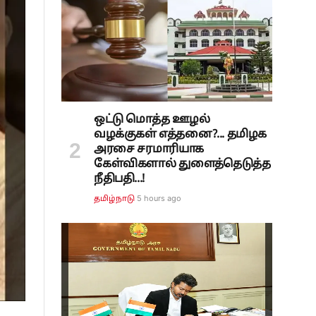
ஒட்டு மொத்த ஊழல்
வழக்குகள் எத்தனை?... தமிழக
அரசை சரமாரியாக
கேள்விகளால் துளைத்தெடுத்த
நீதிபதி...!
5 hours ago
தமிழ்நாடு