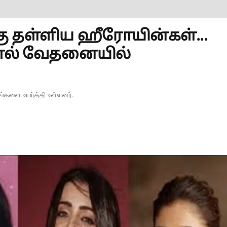
ு தள்ளிய ஹீரோயின்கள்...
தால் வேதனையில்
்களை உயர்த்தி உள்ளனர்.