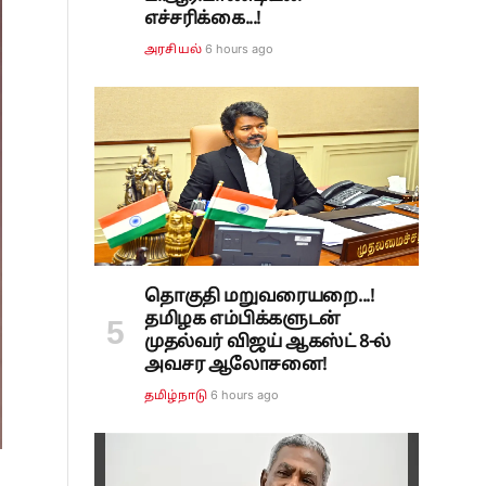
எச்சரிக்கை...!
6 hours ago
அரசியல்
தொகுதி மறுவரையறை...!
தமிழக எம்பிக்களுடன்
முதல்வர் விஜய் ஆகஸ்ட் 8-ல்
அவசர ஆலோசனை!
6 hours ago
தமிழ்நாடு