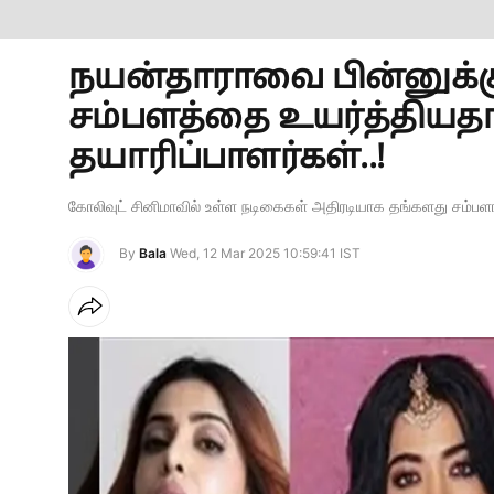
நயன்தாராவை பின்னுக்க
சம்பளத்தை உயர்த்திய
தயாரிப்பாளர்கள்..!
கோலிவுட் சினிமாவில் உள்ள நடிகைகள் அதிரடியாக தங்களது சம்பளங
By
Bala
Wed, 12 Mar 2025 10:59:41 IST