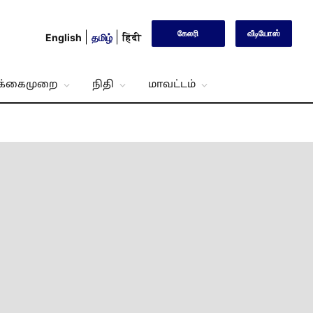
கேலரி
வீடியோஸ்
English
தமிழ்
हिंदी
்க்கைமுறை
நிதி
மாவட்டம்