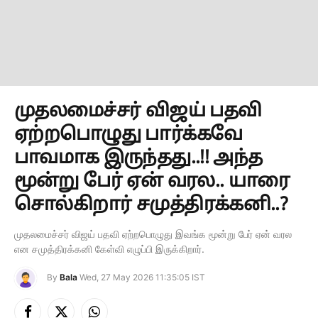
முதலமைச்சர் விஜய் பதவி
ஏற்றபொழுது பார்க்கவே
பாவமாக இருந்தது..!! அந்த
மூன்று பேர் ஏன் வரல.. யாரை
சொல்கிறார் சமுத்திரக்கனி..?
முதலமைச்சர் விஜய் பதவி ஏற்றபொழுது இவங்க மூன்று பேர் ஏன் வரல
என சமுத்திரக்கனி கேள்வி எழுப்பி இருக்கிறார்.
By
Bala
Wed, 27 May 2026 11:35:05 IST