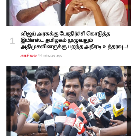
விஜய் அரசுக்கு பேரதிர்ச்சி கொடுத்த
இபிஎஸ்... தமிழகம் முழுவதும்
அதிமுகவினருக்கு பறந்த அதிரடி உத்தரவு...!
44 minutes ago
அரசியல்