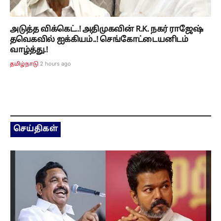
அடுத்த விக்கெட்..! அதிமுகவின் R.K. நகர் ராஜேஷ்
தவெகவில் ஐக்கியம்..! செங்கோட்டையனிடம்
வாழ்த்து.!
2 hours ago
தமிழ்நாடு
செய்திகள்