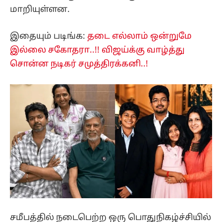
மாறியுள்ளன.
இதையும் படிங்க:
தடை எல்லாம் ஒன்றுமே
இல்லை சகோதரா..!! விஜய்க்கு வாழ்த்து
சொன்ன நடிகர் சமுத்திரக்கனி..!
சமீபத்தில் நடைபெற்ற ஒரு பொதுநிகழ்ச்சியில்