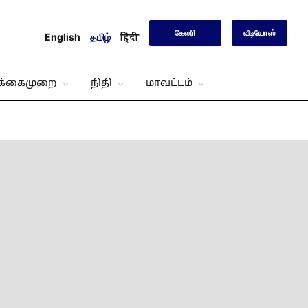
கேலரி
வீடியோஸ்
English
தமிழ்
हिंदी
்க்கைமுறை
நிதி
மாவட்டம்