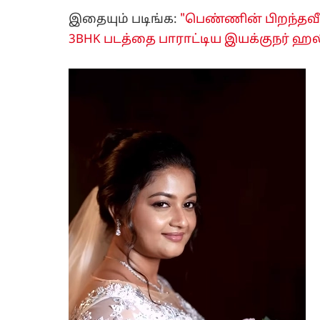
இதையும் படிங்க:
"பெண்ணின் பிறந்தவீட
3BHK படத்தை பாராட்டிய இயக்குநர் ஹலி