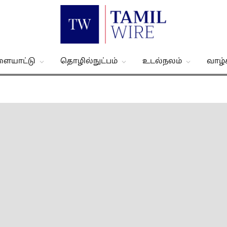
ளையாட்டு
தொழில்நுட்பம்
உடல்நலம்
வாழ