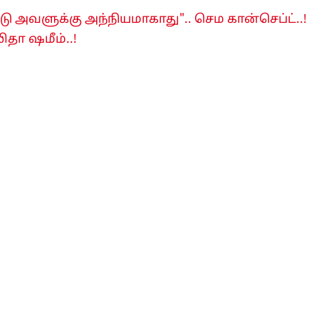
ு அவளுக்கு அந்நியமாகாது".. செம கான்செப்ட்..!
தா ஷமீம்..!