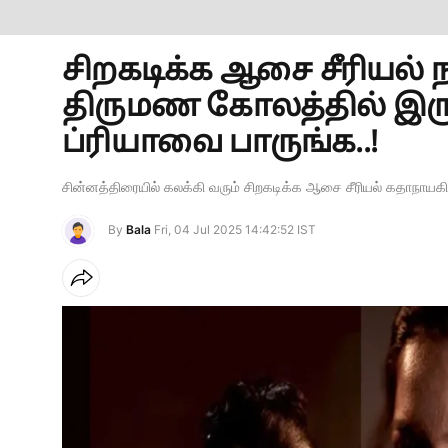
சிறகடிக்க ஆசை சீரியல் 
திருமண கோலத்தில் இரு
ப்ரியாவை பாருங்க..!
சின்னத்திரையில் கலக்கி வரும் சிறகடிக்க ஆசை சீரியல் கதாநாயகி
By
Bala
Fri, 04 Jul 2025 14:42:52 IST