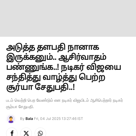
அடுத்த தளபதி நானாக
இருக்கனும்.. ஆசிர்வாதம்
பண்ணுங்க..! நடிகர் விஜயை
சந்தித்து வாழ்த்து பெற்ற
சூர்யா சேதுபதி..!
படம் வெற்றி பெற வேண்டும் என நடிகர் விஜயிடம் ஆசிபெற்றார் நடிகர்
சூர்யா சேதுபதி.
By
Bala
Fri, 04 Jul 2025 13:27:46 IST