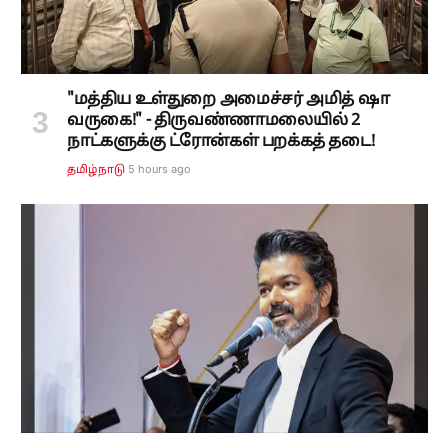
"மத்திய உள்துறை அமைச்சர் அமித் ஷா
வருகை!" - திருவண்ணாமலையில் 2
நாட்களுக்கு ட்ரோன்கள் பறக்கத் தடை!
5 hours ago
தமிழ்நாடு