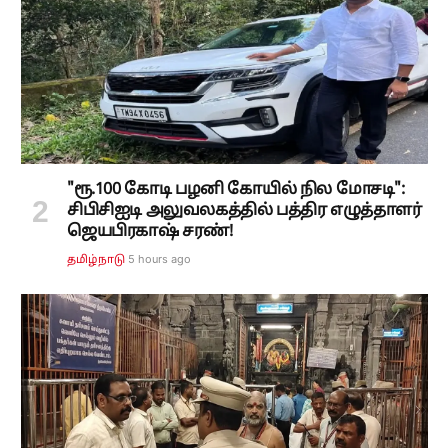
"ரூ.100 கோடி பழனி கோயில் நில மோசடி":
சிபிசிஐடி அலுவலகத்தில் பத்திர எழுத்தாளர்
ஜெயபிரகாஷ் சரண்!
5 hours ago
தமிழ்நாடு