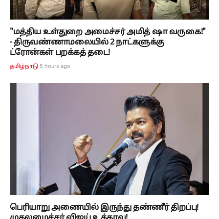
"மத்திய உள்துறை அமைச்சர் அமித் ஷா வருகை!"
- திருவண்ணாமலையில் 2 நாட்களுக்கு
ட்ரோன்கள் பறக்கத் தடை!
5 hours ago
தமிழ்நாடு
பெரியாறு அணையில் இருந்து தண்ணீர் திறப்பு!
முதலமைச்சர் விஜய் உத்தரவு!