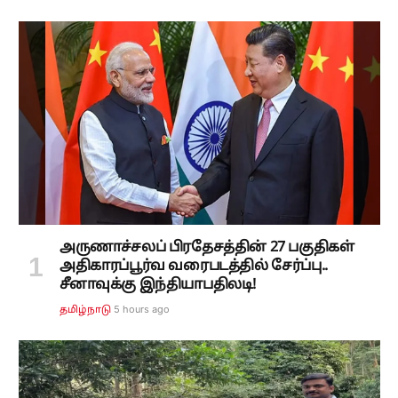
அருணாச்சலப் பிரதேசத்தின் 27 பகுதிகள்
அதிகாரப்பூர்வ வரைபடத்தில் சேர்ப்பு..
சீனாவுக்கு இந்தியாபதிலடி!
5 hours ago
தமிழ்நாடு