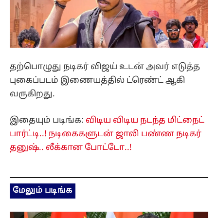
தற்பொழுது நடிகர் விஜய் உடன் அவர் எடுத்த
புகைப்படம் இணையத்தில் ட்ரெண்ட் ஆகி
வருகிறது.
இதையும் படிங்க:
விடிய விடிய நடந்த மிட்நைட்
பார்ட்டி..! நடிகைகளுடன் ஜாலி பண்ண நடிகர்
தனுஷ்.. லீக்கான போட்டோ..!
மேலும் படிங்க