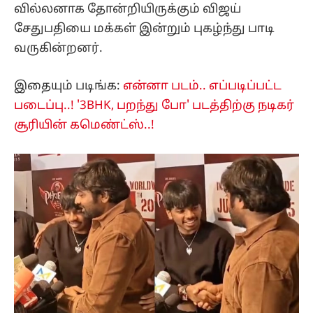
வில்லனாக தோன்றியிருக்கும் விஜய்
சேதுபதியை மக்கள் இன்றும் புகழ்ந்து பாடி
வருகின்றனர்.
இதையும் படிங்க:
என்னா படம்.. எப்படிப்பட்ட
படைப்பு..! '3BHK, பறந்து போ' படத்திற்கு நடிகர்
சூரியின் கமெண்ட்ஸ்..!