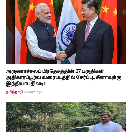
அருணாச்சலப் பிரதேசத்தின் 27 பகுதிகள்
அதிகாரப்பூர்வ வரைபடத்தில் சேர்ப்பு.. சீனாவுக்கு
இந்தியாபதிலடி!
5 hours ago
தமிழ்நாடு