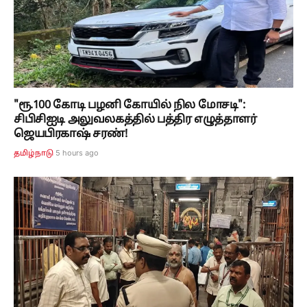
"ரூ.100 கோடி பழனி கோயில் நில மோசடி":
சிபிசிஐடி அலுவலகத்தில் பத்திர எழுத்தாளர்
ஜெயபிரகாஷ் சரண்!
5 hours ago
தமிழ்நாடு