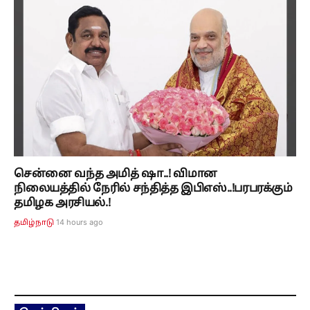
சென்னை வந்த அமித் ஷா..! விமான
நிலையத்தில் நேரில் சந்தித்த இபிஎஸ்..!பரபரக்கும்
தமிழக அரசியல்.!
14 hours ago
தமிழ்நாடு