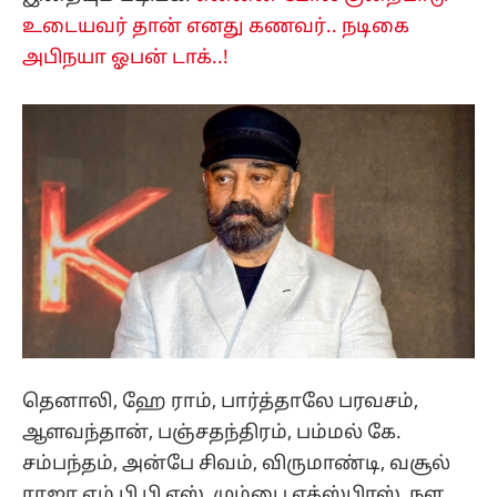
உடையவர் தான் எனது கணவர்.. நடிகை
அபிநயா ஓபன் டாக்..!
தெனாலி, ஹே ராம், பார்த்தாலே பரவசம்,
ஆளவந்தான், பஞ்சதந்திரம், பம்மல் கே.
சம்பந்தம், அன்பே சிவம், விருமாண்டி, வசூல்
ராஜா எம் பி பி எஸ், மும்பை எக்ஸ்பிரஸ், நள