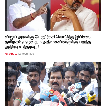
விஜய் அரசுக்கு பேரதிர்ச்சி கொடுத்த இபிஎஸ்...
தமிழகம் முழுவதும் அதிமுகவினருக்கு பறந்த
அதிரடி உத்தரவு...!
12 hours ago
அரசியல்