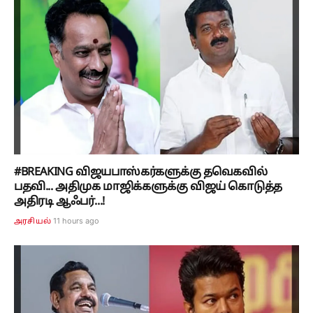
#BREAKING விஜயபாஸ்கர்களுக்கு தவெகவில்
பதவி... அதிமுக மாஜிக்களுக்கு விஜய் கொடுத்த
அதிரடி ஆஃபர்...!
11 hours ago
அரசியல்