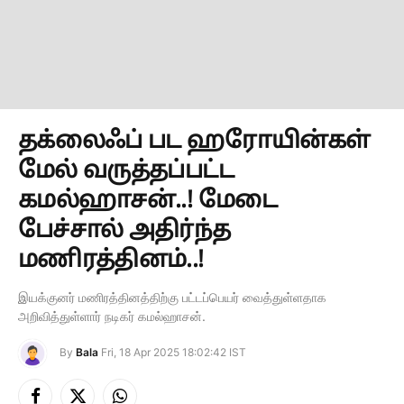
தக்லைஃப் பட ஹரோயின்கள்
மேல் வருத்தப்பட்ட
கமல்ஹாசன்..! மேடை
பேச்சால் அதிர்ந்த
மணிரத்தினம்..!
இயக்குனர் மணிரத்தினத்திற்கு பட்டப்பெயர் வைத்துள்ளதாக
அறிவித்துள்ளார் நடிகர் கமல்ஹாசன்.
By
Bala
Fri, 18 Apr 2025 18:02:42 IST