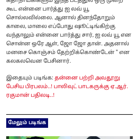
கதாநாயகிகளும் இந்த படத்துல ஒரு முறை
கூட என்னை பார்த்து ஐ லவ் யூ
சொல்லவில்லை. ஆனால் தினந்தோறும்
காலை, மாலை எப்போது ஷூட்டிங்கிற்கு
வந்தாலும் என்னை பார்த்து சார், ஐ லவ் யூ என
சொன்ன ஒரே ஆள், ஜோ ஜோ தான். அதனால்
மனசை கொஞ்சம் தேற்றிக்கொண்டேன் " என
கலகலவென பேசினார்.
இதையும் படிங்க:
தன்னை பற்றி அவதூறு
பேசிய பிரபலம்..! பாலிவுட் பாடகருக்கு ஏ.ஆர்.
ரகுமான் பதிலடி..!
மேலும் படிங்க