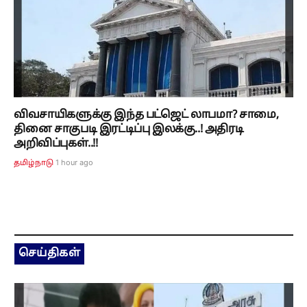
விவசாயிகளுக்கு இந்த பட்ஜெட் லாபமா? சாமை,
தினை சாகுபடி இரட்டிப்பு இலக்கு..! அதிரடி
அறிவிப்புகள்..!!
1 hour ago
தமிழ்நாடு
செய்திகள்