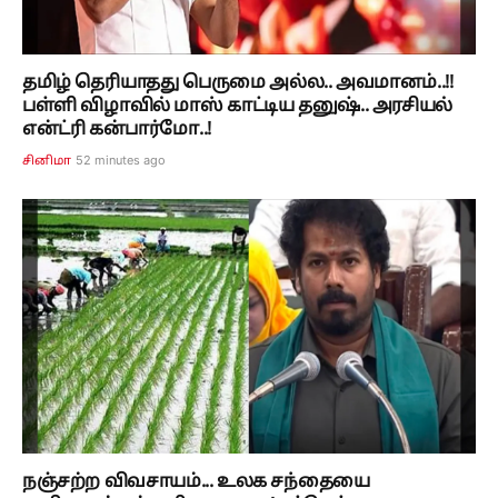
தமிழ் தெரியாதது பெருமை அல்ல.. அவமானம்..!!
பள்ளி விழாவில் மாஸ் காட்டிய தனுஷ்.. அரசியல்
என்ட்ரி கன்பார்மோ..!
52 minutes ago
சினிமா
நஞ்சற்ற விவசாயம்... உலக சந்தையை