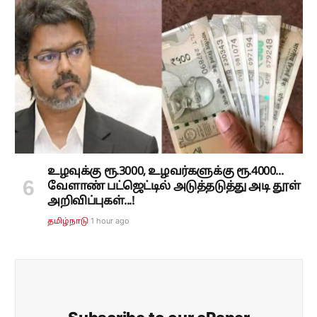
உழவுக்கு ரூ.3000, உழவர்களுக்கு ரூ.4000...
வேளாண் பட்ஜெட்டில் அடுத்தடுத்து அடி தூள்
அறிவிப்புகள்...!
1 hour ago
தமிழ்நாடு