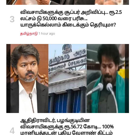
விவசாயிகளுக்கு சூப்பர் அறிவிப்பு... ரூ.2.5
லட்சம் டு 50,000 வரை பரிசு...
யாருக்கெல்லாம் கிடைக்கும் தெரியுமா?
1 hour ago
தமிழ்நாடு
ஆதிதிராவிடர், பழங்குடியின
விவசாயிகளுக்கு ரூ.56.72 கோடி... 100%
மானியத்துடன் புதிய வேளாண் திட்டம்