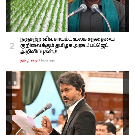
நஞ்சற்ற விவசாயம்... உலக சந்தையை
குறிவைக்கும் தமிழக அரசு..! பட்ஜெட்
அறிவிப்புகள்..!!
1 hour ago
தமிழ்நாடு