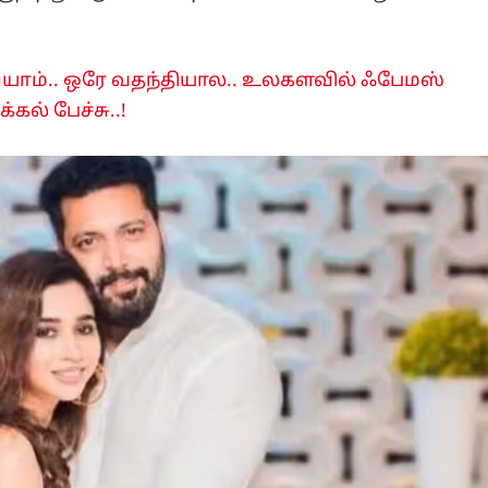
யாம்.. ஒரே வதந்தியால.. உலகளவில் ஃபேமஸ்
கல் பேச்சு..!