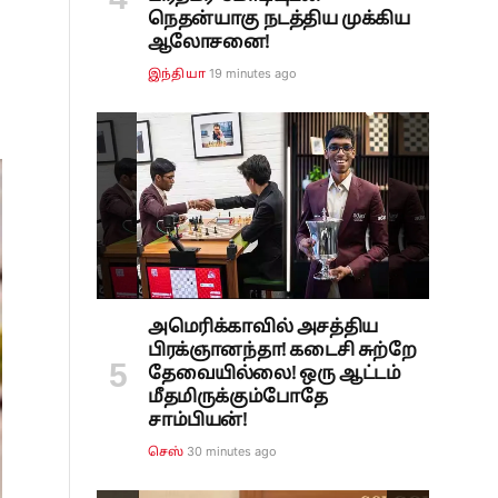
நெதன்யாகு நடத்திய முக்கிய
ஆலோசனை!
19 minutes ago
இந்தியா
அமெரிக்காவில் அசத்திய
பிரக்ஞானந்தா! கடைசி சுற்றே
தேவையில்லை! ஒரு ஆட்டம்
மீதமிருக்கும்போதே
சாம்பியன்!
30 minutes ago
செஸ்