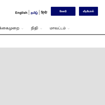
கேலரி
வீடியோஸ்
English
தமிழ்
हिंदी
்க்கைமுறை
நிதி
மாவட்டம்