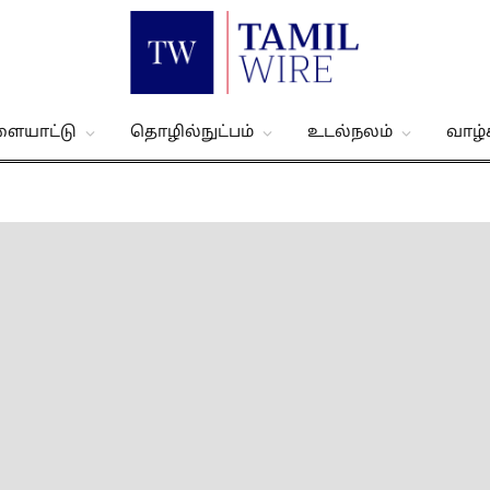
ளையாட்டு
தொழில்நுட்பம்
உடல்நலம்
வாழ