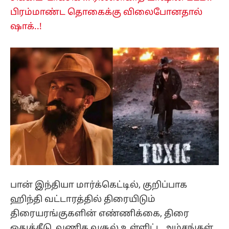
பிரம்மாண்ட தொகைக்கு விலைபோனதால்
ஷாக்..!
பான் இந்தியா மார்க்கெட்டில், குறிப்பாக
ஹிந்தி வட்டாரத்தில் திரையிடும்
திரையரங்குகளின் எண்ணிக்கை, திரை
ஒதுக்கீடு, வணிக வசூல் உள்ளிட்ட அம்சங்கள்