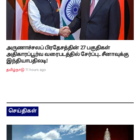
அருணாச்சலப் பிரதேசத்தின் 27 பகுதிகள்
அதிகாரப்பூர்வ வரைபடத்தில் சேர்ப்பு.. சீனாவுக்கு
இந்தியாபதிலடி!
11 hours ago
தமிழ்நாடு
செய்திகள்