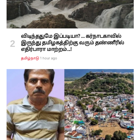
விடிந்ததுமே இப்படியா? ... கர்நாடகாவில்
இருந்து தமிழகத்திற்கு வரும் தண்ணீரில்
எதிர்பாரா மாற்றம்...!
1 hour ago
தமிழ்நாடு