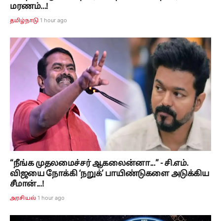
மரணம்...!
1 hour ago
தமிழ்நாடு
“நீங்க முதலமைச்சர் ஆகலைன்னா...” - சி.எம்.
விஜயை நோக்கி ‘நறுக்’ பாயிண்டுகளை அடுக்கிய
சீமான்...!
1 hour ago
அரசியல்