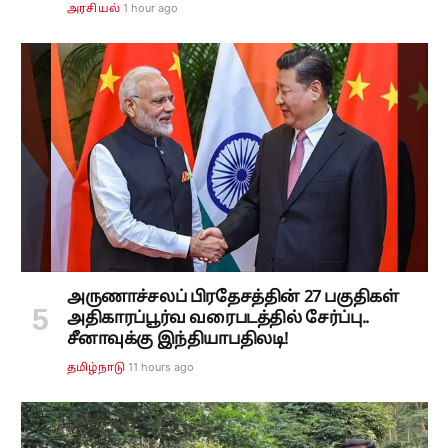
1 hour ago
அரசியல்
அருணாச்சலப் பிரதேசத்தின் 27 பகுதிகள்
அதிகாரப்பூர்வ வரைபடத்தில் சேர்ப்பு..
சீனாவுக்கு இந்தியாபதிலடி!
11 hours ago
தமிழ்நாடு