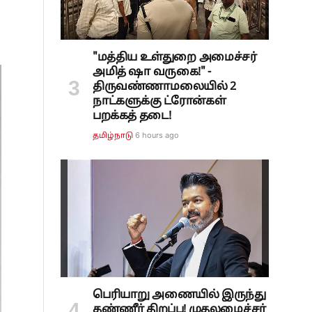
"மத்திய உள்துறை அமைச்சர்
அமித் ஷா வருகை!" -
திருவண்ணாமலையில் 2
நாட்களுக்கு ட்ரோன்கள்
பறக்கத் தடை!
6 hours ago
தமிழ்நாடு
பெரியாறு அணையில் இருந்து
தண்ணீர் திறப்பு! முதலமைச்சர்