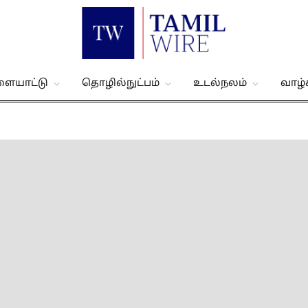
ளையாட்டு
தொழில்நுட்பம்
உடல்நலம்
வாழ