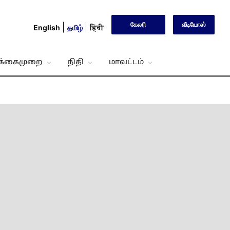
கேலரி
வீடியோஸ்
English
தமிழ்
हिंदी
்க்கைமுறை
நிதி
மாவட்டம்