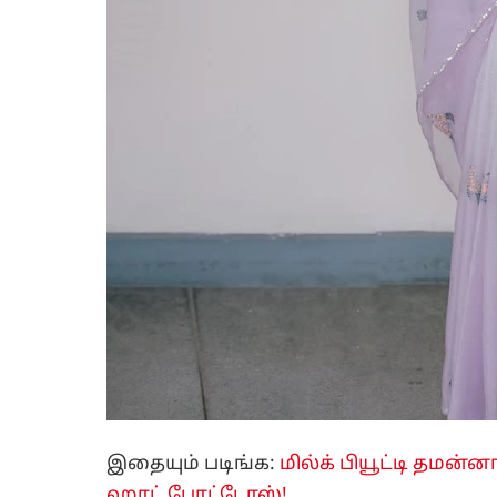
இதையும் படிங்க:
மில்க் பியூட்டி தமன்ன
ஹாட் போட்டோஸ்!