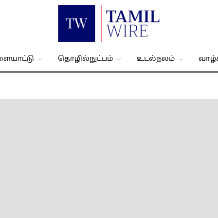
ளையாட்டு
தொழில்நுட்பம்
உடல்நலம்
வாழ