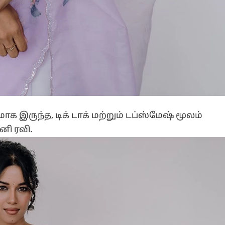
இருந்த, டிக் டாக் மற்றும் டப்ஸ்மேஷ் மூலம்
னி ரவி.