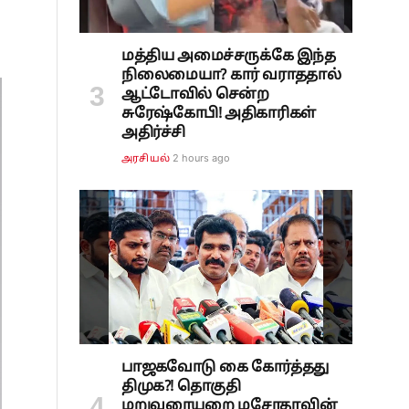
மத்திய அமைச்சருக்கே இந்த
நிலைமையா? கார் வராததால்
ஆட்டோவில் சென்ற
சுரேஷ்கோபி! அதிகாரிகள்
அதிர்ச்சி
2 hours ago
அரசியல்
பாஜகவோடு கை கோர்த்தது
திமுக?! தொகுதி
மறுவரையறை மசோதாவின்