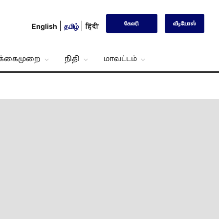
கேலரி
வீடியோஸ்
English
தமிழ்
हिंदी
்க்கைமுறை
நிதி
மாவட்டம்