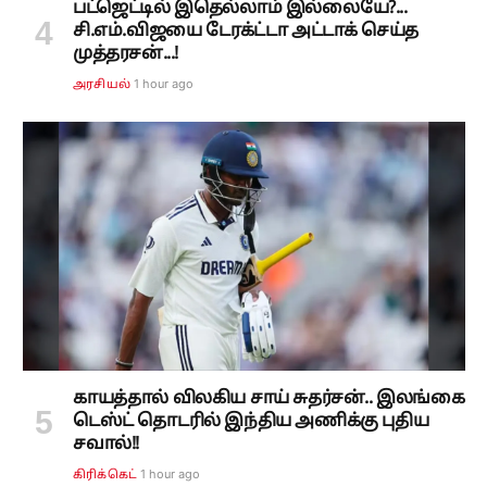
பட்ஜெட்டில் இதெல்லாம் இல்லையே?...
சி.எம்.விஜயை டேரக்ட்டா அட்டாக் செய்த
முத்தரசன்...!
1 hour ago
அரசியல்
காயத்தால் விலகிய சாய் சுதர்சன்.. இலங்கை
டெஸ்ட் தொடரில் இந்திய அணிக்கு புதிய
சவால்!!
1 hour ago
கிரிக்கெட்