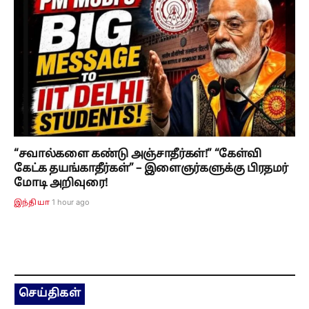
“சவால்களை கண்டு அஞ்சாதீர்கள்!” “கேள்வி
கேட்க தயங்காதீர்கள்” – இளைஞர்களுக்கு பிரதமர்
மோடி அறிவுரை!
1 hour ago
இந்தியா
செய்திகள்