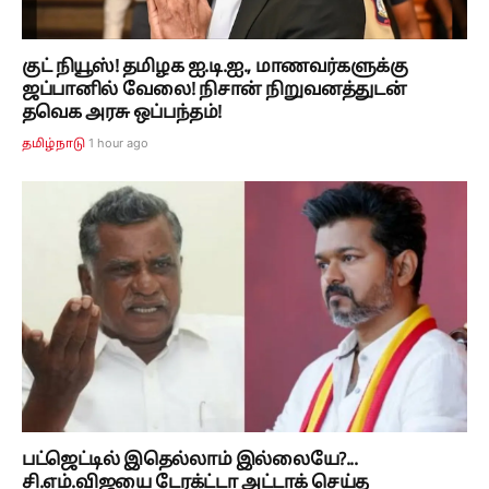
குட் நியூஸ்! தமிழக ஐ.டி.ஐ., மாணவர்களுக்கு
ஜப்பானில் வேலை! நிசான் நிறுவனத்துடன்
தவெக அரசு ஒப்பந்தம்!
1 hour ago
தமிழ்நாடு
பட்ஜெட்டில் இதெல்லாம் இல்லையே?...
சி.எம்.விஜயை டேரக்ட்டா அட்டாக் செய்த