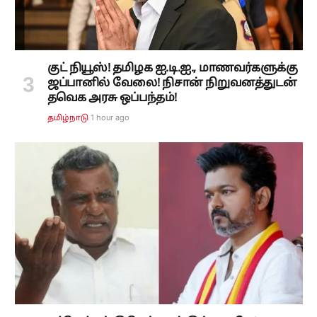
குட் நியூஸ்! தமிழக ஐ.டி.ஐ., மாணவர்களுக்கு
ஜப்பானில் வேலை! நிசான் நிறுவனத்துடன்
தவெக அரசு ஒப்பந்தம்!
1 hour ago
தமிழ்நாடு