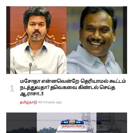
மசோதா என்னவென்றே தெரியாமல் கூட்டம்
நடத்துவதா? தவெகவை கிண்டல் செய்த
ஆ.ராசா..!!
49 minutes ago
தமிழ்நாடு