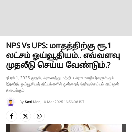
NPS Vs UPS: மாதத்திற்கு ரூ.1
லட்சம் ஓய்வூதியம்.. எவ்வளவு
முதலீடு செய்ய வேண்டும்.?
ஏப்ரல் 1, 2025 முதல், அனைத்து மத்திய அரசு ஊழியர்களுக்கும்
இரண்டு ஓய்வூதியத் திட்டங்களில் ஒன்றைத் தேர்வுசெய்யும் ஆப்ஷன்
கிடைக்கும்.
By
Sasi
Mon, 10 Mar 2025 16:56:08 IST
Facebook
X
Instagram
(Twitter)