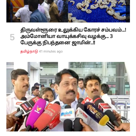
திருவள்ளூரை உலுக்கிய கோரச் சம்பவம்...!
அம்மோனியா வாயுக்கசிவு வழக்கு... 3
பேருக்கு நிபந்தனை ஜாமின்..!!
41 minutes ago
தமிழ்நாடு