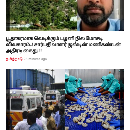
பூதாகரமாக வெடிக்கும் பழனி நில மோசடி
விவகாரம்..! சார்பதிவாளர் ஜஸ்டின் மணிகண்டன்
அதிரடி கைது..!!
26 minutes ago
தமிழ்நாடு