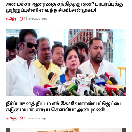
அமைச்சர் ஆனந்தை சந்தித்தது ஏன்? பரபரப்புக்கு
முற்றுப்புள்ளி வைத்த சி.வி.சண்முகம்!
15 minutes ago
தமிழ்நாடு
நீர்ப்பாசனத் திட்டம் எங்கே? வேளாண் பட்ஜெட்டை
கடுமையாக சாடிய சௌமியா அன்புமணி!
19 minutes ago
தமிழ்நாடு