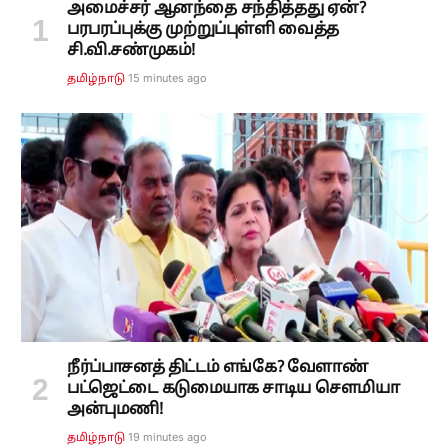
அமைச்சர் ஆனந்தை சந்தித்தது ஏன்?
பரபரப்புக்கு முற்றுப்புள்ளி வைத்த
சி.வி.சண்முகம்!
15 minutes ago
தமிழ்நாடு
நீர்ப்பாசனத் திட்டம் எங்கே? வேளாண்
பட்ஜெட்டை கடுமையாக சாடிய சௌமியா
அன்புமணி!
19 minutes ago
தமிழ்நாடு