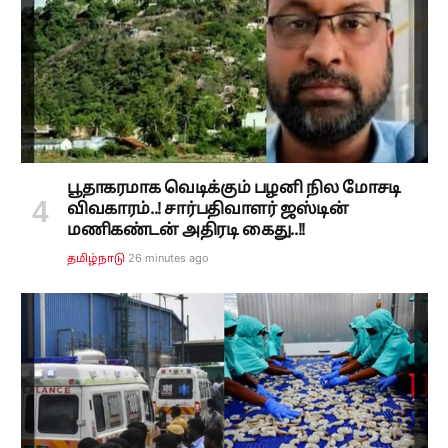
பூதாகரமாக வெடிக்கும் பழனி நில மோசடி
விவகாரம்..! சார்பதிவாளர் ஜஸ்டின்
மணிகண்டன் அதிரடி கைது..!!
26 minutes ago
தமிழ்நாடு