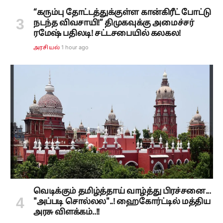
“கரும்பு தோட்டத்துக்குள்ள கான்கிரீட் போட்டு
நடந்த விவசாயி!” திமுகவுக்கு அமைச்சர்
ரமேஷ் பதிலடி! சட்டசபையில் கலகல!
1 hour ago
அரசியல்
வெடிக்கும் தமிழ்த்தாய் வாழ்த்து பிரச்சனை...
"அப்படி சொல்லல"..! ஹைகோர்ட்டில் மத்திய
அரசு விளக்கம்..!!