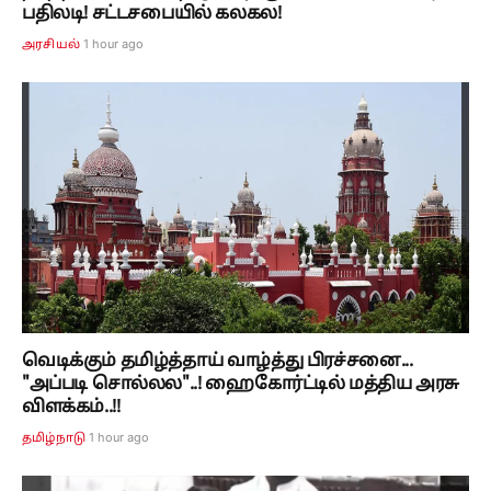
பதிலடி! சட்டசபையில் கலகல!
1 hour ago
அரசியல்
வெடிக்கும் தமிழ்த்தாய் வாழ்த்து பிரச்சனை...
"அப்படி சொல்லல"..! ஹைகோர்ட்டில் மத்திய அரசு
விளக்கம்..!!
1 hour ago
தமிழ்நாடு