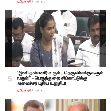
1 hour ago
தமிழ்நாடு
"இனி தண்ணீர் வரும்… தெருவிளக்குகளும்
வரும்!” – பெருந்துறை சிப்காட்டுக்கு
அமைச்சர் புதிய உறுதி..!!
1 hour ago
தமிழ்நாடு