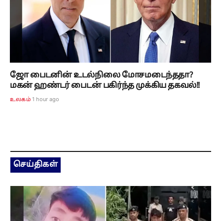
ஜோ பைடனின் உடல்நிலை மோசமடைந்ததா?
மகன் ஹண்டர் பைடன் பகிர்ந்த முக்கிய தகவல்!!
1 hour ago
உலகம்
செய்திகள்