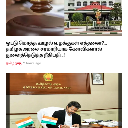
ஒட்டு மொத்த ஊழல் வழக்குகள் எத்தனை?...
தமிழக அரசை சரமாரியாக கேள்விகளால்
துளைத்தெடுத்த நீதிபதி...!
2 hours ago
தமிழ்நாடு