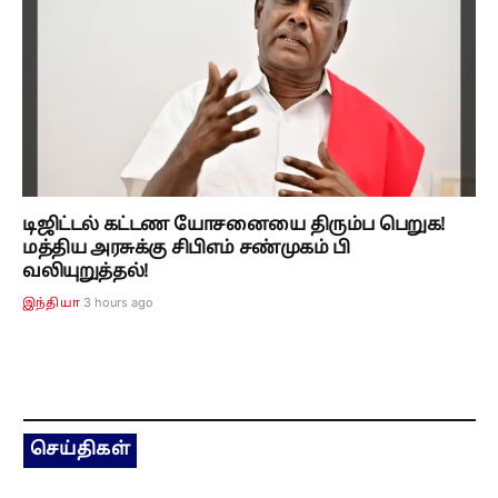
டிஜிட்டல் கட்டண யோசனையை திரும்ப பெறுக!
மத்திய அரசுக்கு சிபிஎம் சண்முகம் பி
வலியுறுத்தல்!
3 hours ago
இந்தியா
செய்திகள்