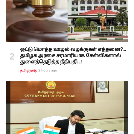
ஒட்டு மொத்த ஊழல் வழக்குகள் எத்தனை?...
தமிழக அரசை சரமாரியாக கேள்விகளால்
துளைத்தெடுத்த நீதிபதி...!
2 hours ago
தமிழ்நாடு