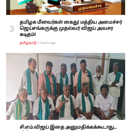
தமிழக மீனவர்கள் கைது! மத்திய அமைச்சர்
ஜெய்சங்கருக்கு முதல்வர் விஜய் அவசர
கடிதம்!
2 hours ago
தமிழ்நாடு
சி.எம்.விஜய் இதை அனுமதிக்கக்கூடாது...