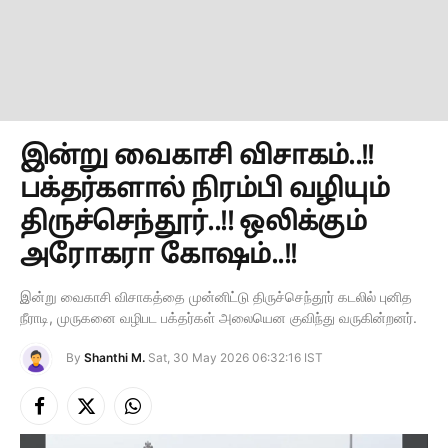
இன்று வைகாசி விசாகம்..!!
பக்தர்களால் நிரம்பி வழியும்
திருச்செந்தூர்..!! ஒலிக்கும்
அரோகரா கோஷம்..!!
இன்று வைகாசி விசாகத்தை முன்னிட்டு திருச்செந்தூர் கடலில் புனித
நீராடி, முருகனை வழிபட பக்தர்கள் அலையென குவிந்து வருகின்றனர்.
By
Shanthi M.
Sat, 30 May 2026 06:32:16 IST
Facebook
X
Instagram
(Twitter)