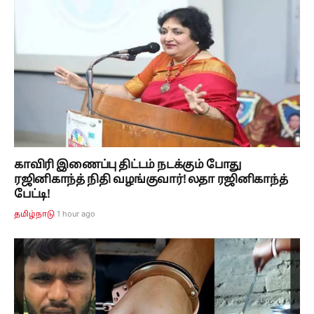
காவிரி இணைப்பு திட்டம் நடக்கும் போது
ரஜினிகாந்த் நிதி வழங்குவார்! லதா ரஜினிகாந்த்
பேட்டி!
1 hour ago
தமிழ்நாடு