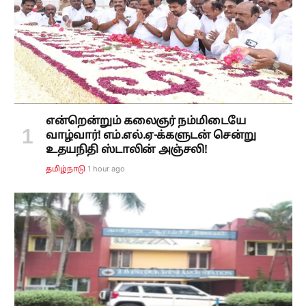
என்றென்றும் கலைஞர் நம்மிடையே
வாழ்வார்! எம்.எல்.ஏ-க்களுடன் சென்று
உதயநிதி ஸ்டாலின் அஞ்சலி!
1 hour ago
தமிழ்நாடு