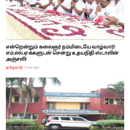
என்றென்றும் கலைஞர் நம்மிடையே வாழ்வார்!
எம்.எல்.ஏ-க்களுடன் சென்று உதயநிதி ஸ்டாலின்
அஞ்சலி!
1 hour ago
தமிழ்நாடு