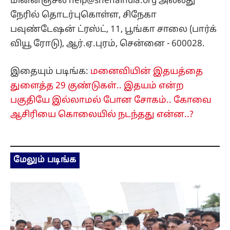
மின்னஞ்சல் help@snehaindia.org அல்லது
நேரில் தொடர்புகொள்ள, சிநேகா
பவுண்டேஷன் ட்ரஸ்ட், 11, பூங்கா சாலை (பார்க்
வியூ ரோடு), ஆர்.ஏ.புரம், சென்னை - 600028.
இதையும் படிங்க:
மனைவியின் இதயத்தை
துளைத்த 29 குண்டுகள்.. இதயம் என்ற
பகுதியே இல்லாமல் போன சோகம்.. கோவை
ஆசிரியை கொலையில் நடந்தது என்ன..?
மேலும் படிங்க