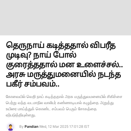
தெருநாய் கடித்ததால் விபரீத
முடிவு? நாய் போல்
குரைத்ததால் மன உளைச்சல்..
அரசு மருத்துமனையில் நடந்த
பகீர் சம்பவம்..
கோவையில் வெறி நாய் கடித்ததால் அரசு மருத்துவமனையில் சிகிச்சை
பெற்று வந்த வடமாநில வாலிபர் கண்ணாடியால் கழுத்தை அறுத்து
உயிரை மாய்த்துக் கொண்ட சம்பவம் பெரும் சோகத்தை
ஏற்படுத்தியுள்ளது.
By
Pandian
Wed, 12 Mar 2025 17:01:28 IST