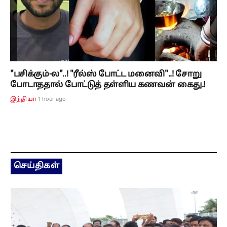
"பசிக்கும்-ல"..! "ரீல்ஸ் போட்ட மனைவி"..! சோறு
போடாததால் போட்டுத் தள்ளிய கணவன் கைது.!
1 hour ago
இந்தியா
செய்திகள்