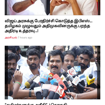
விஜய் அரசுக்கு பேரதிர்ச்சி கொடுத்த இபிஎஸ்...
தமிழகம் முழுவதும் அதிமுகவினருக்கு பறந்த
அதிரடி உத்தரவு...!
7 hours ago
அரசியல்