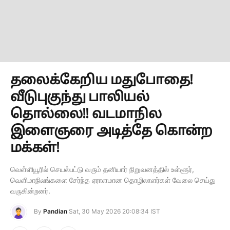
தலைக்கேறிய மதுபோதை!
வீடுபுகுந்து பாலியல்
தொல்லை!! வடமாநில
இளைஞரை அடித்தே கொன்ற
மக்கள்!
வெள்ளியூரில் செயல்பட்டு வரும் தனியார் நிறுவனத்தில் உள்ளூர்,
வெளிமாநிலங்களை சேர்ந்த ஏராளமான தொழிலாளர்கள் வேலை செய்து
வருகின்றனர்.
By
Pandian
Sat, 30 May 2026 20:08:34 IST