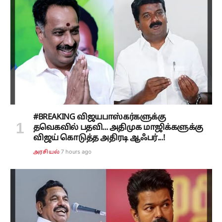
#BREAKING விஜயபாஸ்கர்களுக்கு
தவெகவில் பதவி... அதிமுக மாஜிக்களுக்கு
விஜய் கொடுத்த அதிரடி ஆஃபர்...!
7 hours ago
அரசியல்