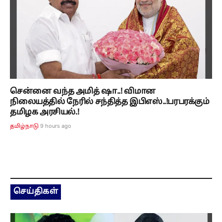
சென்னை வந்த அமித் ஷா..! விமான
நிலையத்தில் நேரில் சந்தித்த இபிஎஸ்..!பரபரக்கும்
தமிழக அரசியல்.!
9 hours ago
தமிழ்நாடு
செய்திகள்