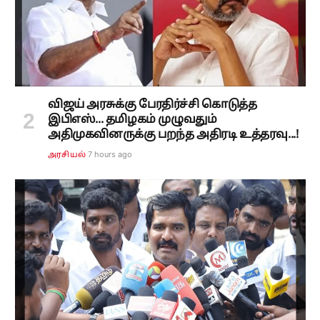
விஜய் அரசுக்கு பேரதிர்ச்சி கொடுத்த
இபிஎஸ்... தமிழகம் முழுவதும்
அதிமுகவினருக்கு பறந்த அதிரடி உத்தரவு...!
7 hours ago
அரசியல்