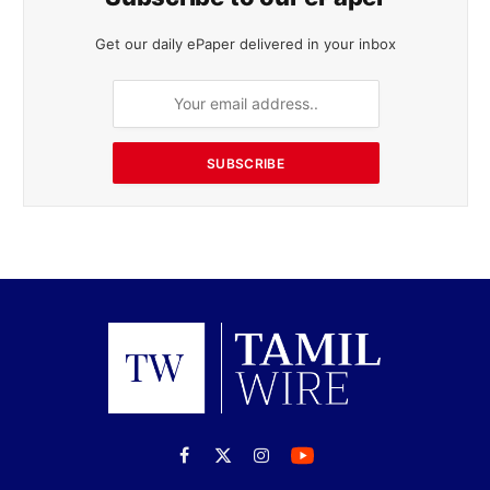
Get our daily ePaper delivered in your inbox
SUBSCRIBE
Facebook
X
Instagram
(Twitter)