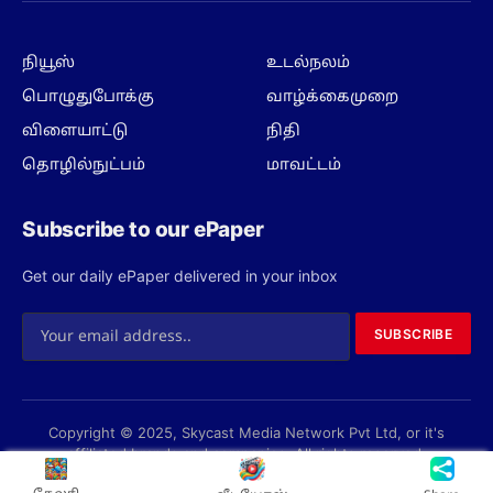
நியூஸ்
உடல்நலம்
பொழுதுபோக்கு
வாழ்க்கைமுறை
விளையாட்டு
நிதி
தொழில்நுட்பம்
மாவட்டம்
Subscribe to our ePaper
Get our daily ePaper delivered in your inbox
SUBSCRIBE
Copyright © 2025, Skycast Media Network Pvt Ltd, or it's
affiliated brands and companies. All rights reserved.
Privacy Policy
Terms
About us
Contact us