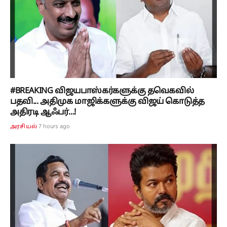
#BREAKING விஜயபாஸ்கர்களுக்கு தவெகவில்
பதவி... அதிமுக மாஜிக்களுக்கு விஜய் கொடுத்த
அதிரடி ஆஃபர்...!
7 hours ago
அரசியல்