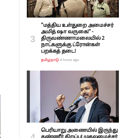
"மத்திய உள்துறை அமைச்சர்
்
அமித் ஷா வருகை!" -
திருவண்ணாமலையில் 2
நாட்களுக்கு ட்ரோன்கள்
பறக்கத் தடை!
4 hours ago
தமிழ்நாடு
பெரியாறு அணையில் இருந்து
தண்ணீர் திறப்பு! முதலமைச்சர்