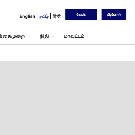
கேலரி
வீடியோஸ்
English
தமிழ்
हिंदी
்க்கைமுறை
நிதி
மாவட்டம்