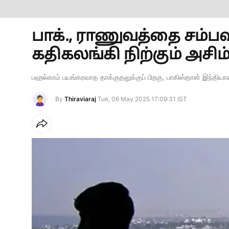
பாக்., ராணுவத்தை சம்பவ
கதிகலங்கி நிற்கும் அசிம் ம
பஹல்காம் பயங்கரவாத தாக்குதலுக்குப் பிறகு, பாகிஸ்தான் இந்தியாவ
By
Thiraviaraj
Tue, 06 May 2025 17:09:31 IST