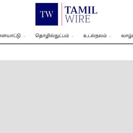
ளையாட்டு
தொழில்நுட்பம்
உடல்நலம்
வாழ