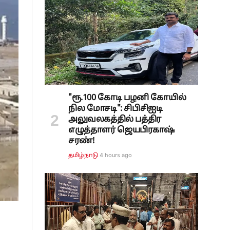
"ரூ.100 கோடி பழனி கோயில்
நில மோசடி": சிபிசிஐடி
அலுவலகத்தில் பத்திர
எழுத்தாளர் ஜெயபிரகாஷ்
சரண்!
4 hours ago
தமிழ்நாடு