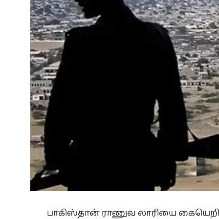
பாகிஸ்தான் ராணுவ லாரியை கையெறி கு