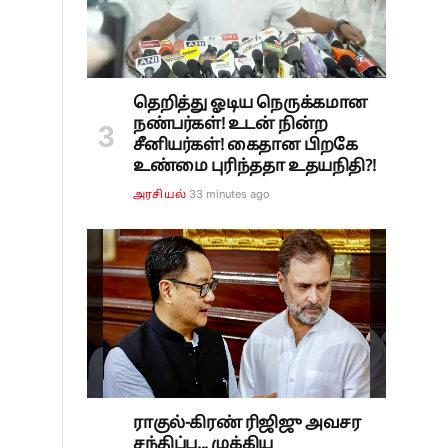
ை
தெறித்து ஓடிய நெருக்கமான
நண்பர்கள்! உடன் நின்ற
சீனியர்கள்! கைதான பிறகே
உண்மை புரிந்ததா உதயநிதி?!
33 minutes ago
அரசியல்
ராகுல்-கிரண் ரிஜிஜு அவசர
சந்திப்பு... முக்கிய