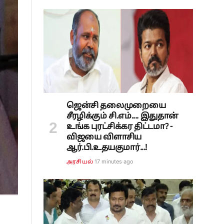
ஜென்சி தலைமுறையை
சீரழிக்கும் சி.எம்.... இதுதான்
உங்க புரட்சிக்கர திட்டமா? -
விஜயை விளாசிய
ஆர்.பி.உதயகுமார்...!
17 minutes ago
அரசியல்