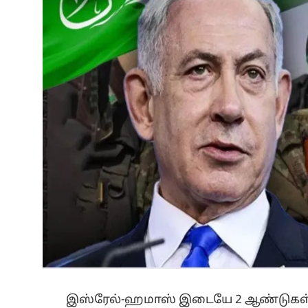
இஸ்ரேல்-ஹமாஸ் இடையே 2 ஆண்டுகள் ந