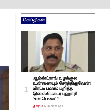
செய்திகள்
ஆம்ஸ்ட்ராங் வழக்குல
உன்னையும் சேர்த்திருவேன்!
மிரட்டி பணம் பறித்த
இன்ஸ்பெக்டர் புஹாரி
'சஸ்பெண்ட்'!
12 minutes ago
குற்றம்