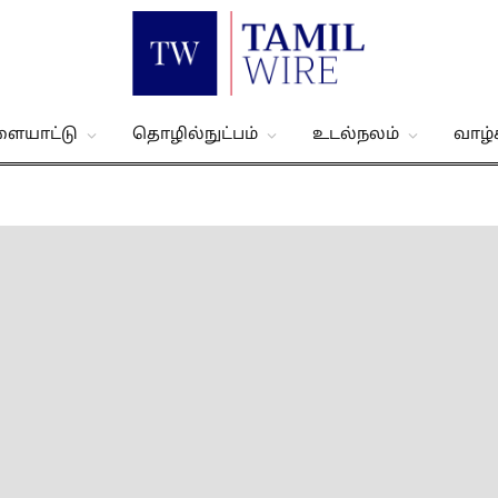
ளையாட்டு
தொழில்நுட்பம்
உடல்நலம்
வாழ