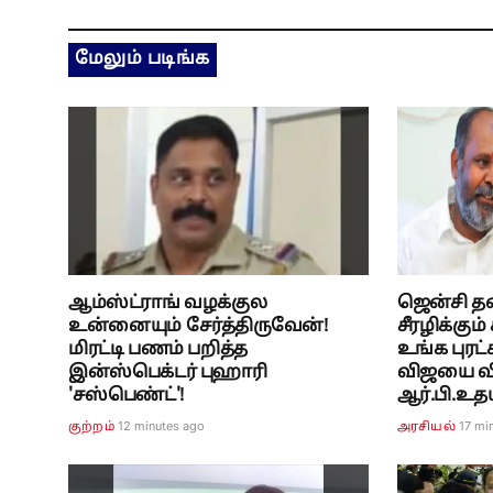
மேலும் படிங்க
ஆம்ஸ்ட்ராங் வழக்குல
ஜென்சி 
உன்னையும் சேர்த்திருவேன்!
சீரழிக்கும்
மிரட்டி பணம் பறித்த
உங்க புரட்ச
இன்ஸ்பெக்டர் புஹாரி
விஜயை வ
'சஸ்பெண்ட்'!
ஆர்.பி.உதய
12 minutes ago
17 mi
குற்றம்
அரசியல்