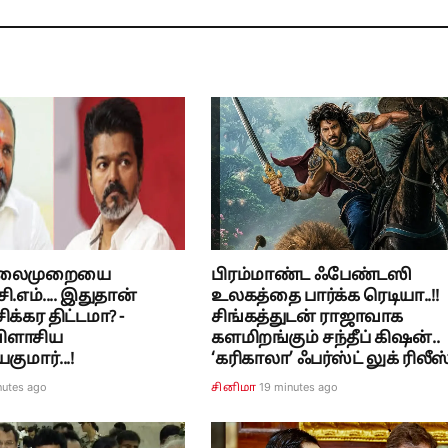
தலைமுறையை
பிரம்மாண்ட ஃபேண்டஸி
 சி.எம்.... இதுதான்
உலகத்தை பார்க்க ரெடியா..!!
ிக்கர திட்டமா? -
சிங்கத்துடன் ராஜாவாக
ிளாசிய
களமிறங்கும் சந்தீப் கிஷன்..
குமார்...!
‘கரிகாலா’ ஃபர்ஸ்ட் லுக் ரிலீஸ்.
nutes ago
19 minutes ago
சினிமா