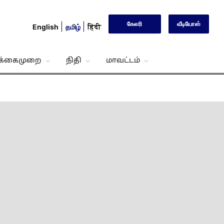
கேலரி
வீடியோஸ்
English
தமிழ்
हिंदी
்க்கைமுறை
நிதி
மாவட்டம்