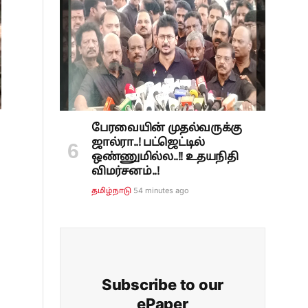
பேரவையின் முதல்வருக்கு
ஜால்ரா..! பட்ஜெட்டில்
ஒண்ணுமில்ல..!! உதயநிதி
விமர்சனம்..!
54 minutes ago
தமிழ்நாடு
Subscribe to our
ePaper
,