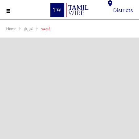
☰
Districts
Home
》
நியூஸ்
》
உலகம்