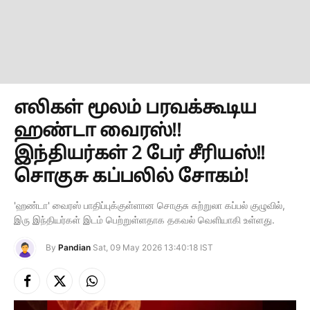
எலிகள் மூலம் பரவக்கூடிய
ஹண்டா வைரஸ்!!
இந்தியர்கள் 2 பேர் சீரியஸ்!!
சொகுசு கப்பலில் சோகம்!
'ஹண்டா' வைரஸ் பாதிப்புக்குள்ளான சொகுசு சுற்றுலா கப்பல் குழுவில்,
இரு இந்தியர்கள் இடம் பெற்றுள்ளதாக தகவல் வெளியாகி உள்ளது.
By
Pandian
Sat, 09 May 2026 13:40:18 IST
Facebook
X
Instagram
(Twitter)