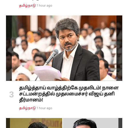
1 hour ago
தமிழ்நாடு
தமிழ்த்தாய் வாழ்த்திற்கே முதலிடம்! நாளை
சட்டமன்றத்தில் முதலமைச்சர் விஜய் தனி
தீர்மானம்!
1 hour ago
தமிழ்நாடு