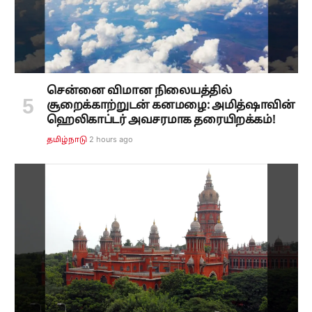
சென்னை விமான நிலையத்தில்
சூறைக்காற்றுடன் கனமழை: அமித்ஷாவின்
ஹெலிகாப்டர் அவசரமாக தரையிறக்கம்!
2 hours ago
தமிழ்நாடு