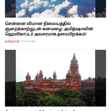
சென்னை விமான நிலையத்தில்
சூறைக்காற்றுடன் கனமழை: அமித்ஷாவின்
ஹெலிகாப்டர் அவசரமாக தரையிறக்கம்!
2 hours ago
தமிழ்நாடு