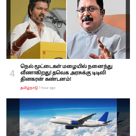
நெல் மூட்டைகள் மழையில் நனைந்து
வீணாகிறது! தவெக அரசுக்கு டிடிவி
தினகரன் கண்டனம்!
1 hour ago
தமிழ்நாடு