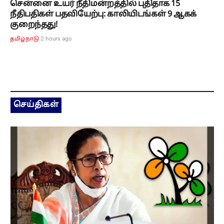
சென்னை உயர் நீதிமன்றத்தில் புதிதாக 15
நீதிபதிகள் பதவியேற்பு: காலியிடங்கள் 9 ஆகக்
குறைந்தது!
2 hours ago
தமிழ்நாடு
செய்திகள்