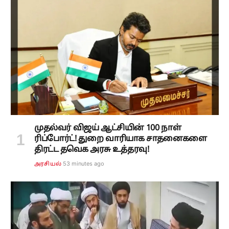
முதல்வர் விஜய் ஆட்சியின் 100 நாள்
ரிப்போர்ட்! துறை வாரியாக சாதனைகளை
திரட்ட தவெக அரசு உத்தரவு!
53 minutes ago
அரசியல்