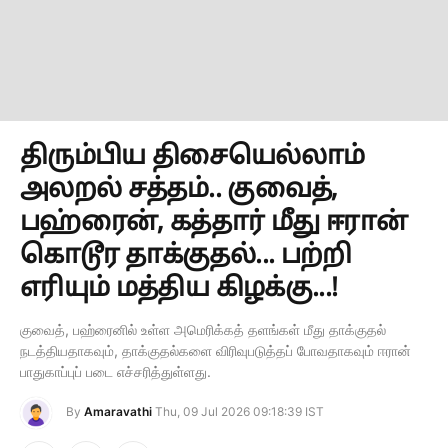
திரும்பிய திசையெல்லாம்
அலறல் சத்தம்.. குவைத்,
பஹ்ரைன், கத்தார் மீது ஈரான்
கொடூர தாக்குதல்... பற்றி
எரியும் மத்திய கிழக்கு...!
குவைத், பஹ்ரைனில் உள்ள அமெரிக்கத் தளங்கள் மீது தாக்குதல்
நடத்தியதாகவும், தாக்குதல்களை விரிவுபடுத்தப் போவதாகவும் ஈரான்
பாதுகாப்புப் படை எச்சரித்துள்ளது.
By
Amaravathi
Thu, 09 Jul 2026 09:18:39 IST