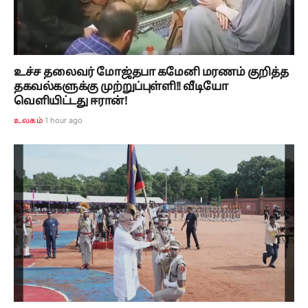
உச்ச தலைவர் மோஜ்தபா கமேனி மரணம் குறித்த
தகவல்களுக்கு முற்றுப்புள்ளி!! வீடியோ
வெளியிட்டது ஈரான்!
1 hour ago
உலகம்