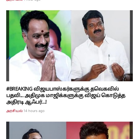
#BREAKING விஜயபாஸ்கர்களுக்கு தவெகவில்
பதவி... அதிமுக மாஜிக்களுக்கு விஜய் கொடுத்த
அதிரடி ஆஃபர்...!
14 hours ago
அரசியல்