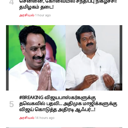
சென்னை, கோவையில் சந்திப்பு நிகழ்ச்சி!
தமிழகம் தடை!
1 hour ago
அரசியல்
#BREAKING விஜயபாஸ்கர்களுக்கு
தவெகவில் பதவி... அதிமுக மாஜிக்களுக்கு
விஜய் கொடுத்த அதிரடி ஆஃபர்...!
14 hours ago
அரசியல்