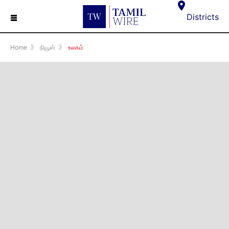
☰
Districts
Home
》
நியூஸ்
》
உலகம்