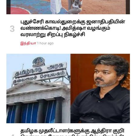
புதுச்சேரி காவல்துறைக்கு ஜனாதிபதியின்
வண்ணக்கொடி! அமித்ஷா வழங்கும்
வரலாற்று சிறப்பு நிகழ்ச்சி
1 hour ago
இந்தியா
தமிழக முதலீட்டாளர்களுக்கு ஆந்திரா குறி!