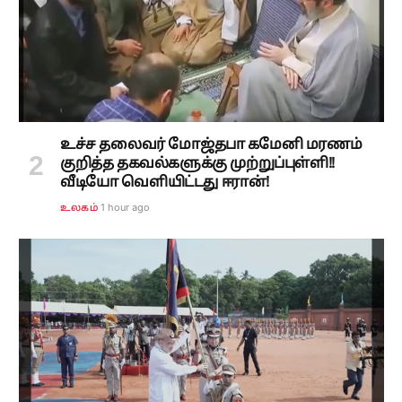
உச்ச தலைவர் மோஜ்தபா கமேனி மரணம்
குறித்த தகவல்களுக்கு முற்றுப்புள்ளி!!
வீடியோ வெளியிட்டது ஈரான்!
1 hour ago
உலகம்