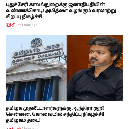
புதுச்சேரி காவல்துறைக்கு ஜனாதிபதியின்
வண்ணக்கொடி! அமித்ஷா வழங்கும் வரலாற்று
சிறப்பு நிகழ்ச்சி
1 hour ago
இந்தியா
தமிழக முதலீட்டாளர்களுக்கு ஆந்திரா குறி!
சென்னை, கோவையில் சந்திப்பு நிகழ்ச்சி!
தமிழகம் தடை!
1 hour ago
அரசியல்