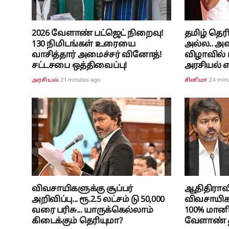
2026 வேளாண் பட்ஜெட் நிறைவு!
தமிழ் தெ
130 நிமிடங்கள் உரையை
அல்ல.. அவ
வாசித்தார் அமைச்சர் வினோத்!
விழாவில் 
சட்டசபை ஒத்திவைப்பு!
அரசியல் எ
21 minutes ago
24 min
அரசியல்
சினிமா
விவசாயிகளுக்கு சூப்பர்
ஆதிதிராவி
அறிவிப்பு... ரூ.2.5 லட்சம் டு 50,000
விவசாயிகளு
வரை பரிசு... யாருக்கெல்லாம்
100% மானி
கிடைக்கும் தெரியுமா?
வேளாண் தி