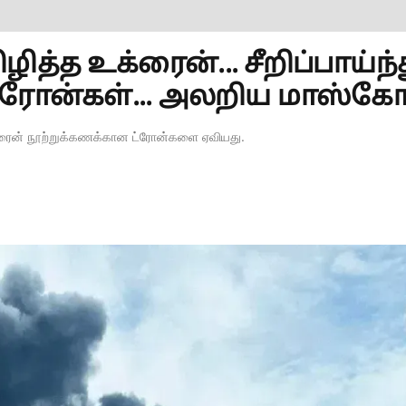
த்த உக்ரைன்... சீறிப்பாய்ந்
 ட்ரோன்கள்... அலறிய மாஸ்கோ.
உக்ரைன் நூற்றுக்கணக்கான ட்ரோன்களை ஏவியது.