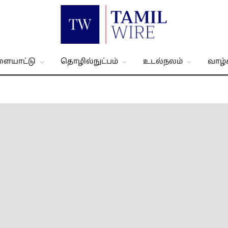
ளையாட்டு
தொழில்நுட்பம்
உடல்நலம்
வாழ