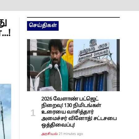
து
செய்திகள்
..!
2026 வேளாண் பட்ஜெட்
நிறைவு! 130 நிமிடங்கள்
உரையை வாசித்தார்
அமைச்சர் வினோத்! சட்டசபை
ஒத்திவைப்பு!
21 minutes ago
அரசியல்