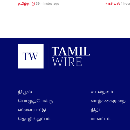
39 minutes ago
1 hou
தமிழ்நாடு
அரசியல்
நியூஸ்
உடல்நலம்
பொழுதுபோக்கு
வாழ்க்கைமுறை
விளையாட்டு
நிதி
தொழில்நுட்பம்
மாவட்டம்