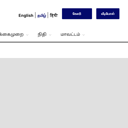
கேலரி
வீடியோஸ்
English
தமிழ்
हिंदी
்க்கைமுறை
நிதி
மாவட்டம்