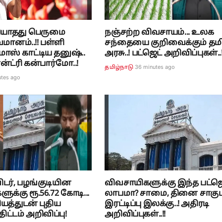
ரியாதது பெருமை
நஞ்சற்ற விவசாயம்... உலக
மானம்..!! பள்ளி
சந்தையை குறிவைக்கும் தம
மாஸ் காட்டிய தனுஷ்..
அரசு..! பட்ஜெட் அறிவிப்புகள்..!
ன்ட்ரி கன்பார்மோ..!
36 minutes ago
தமிழ்நாடு
utes ago
டர், பழங்குடியின
விவசாயிகளுக்கு இந்த பட்ஜெ
க்கு ரூ.56.72 கோடி...
லாபமா? சாமை, தினை சாகுப
யத்துடன் புதிய
இரட்டிப்பு இலக்கு..! அதிரடி
ட்டம் அறிவிப்பு!
அறிவிப்புகள்..!!