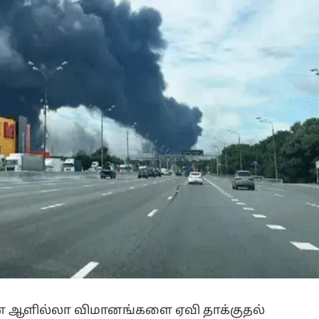
ான ஆளில்லா விமானங்களை ஏவி தாக்குதல்