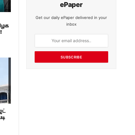
ePaper
Get our daily ePaper delivered in your
inbox
ிழக
!
SUBSCRIBE
ட்
டி