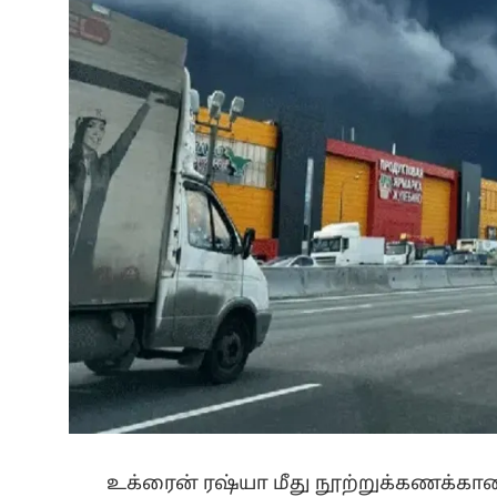
உக்ரைன் ரஷ்யா மீது நூற்றுக்கணக்க