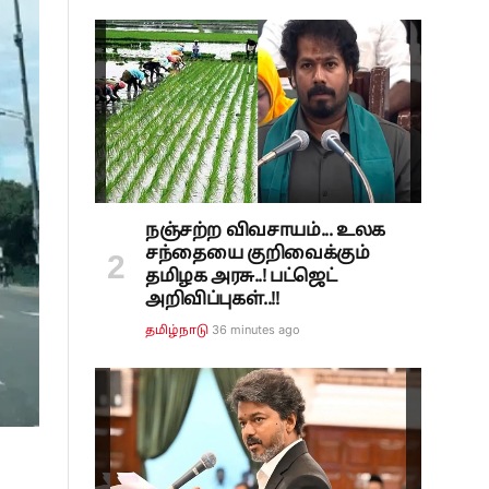
நஞ்சற்ற விவசாயம்... உலக
சந்தையை குறிவைக்கும்
தமிழக அரசு..! பட்ஜெட்
அறிவிப்புகள்..!!
36 minutes ago
தமிழ்நாடு