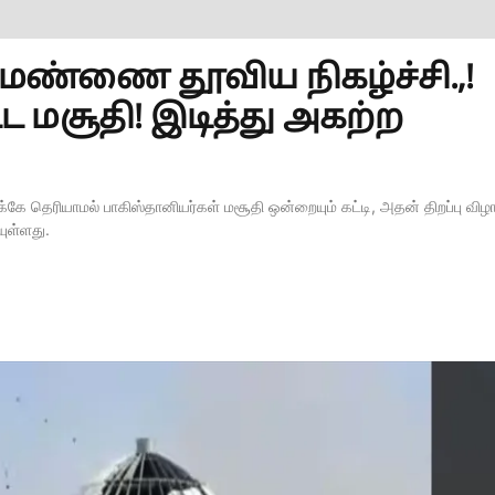
மண்ணை தூவிய நிகழ்ச்சி.,!
ட மசூதி! இடித்து அகற்ற
ே தெரியாமல் பாகிஸ்தானியர்கள் மசூதி ஒன்றையும் கட்டி, அதன் திறப்பு விழா
யுள்ளது.