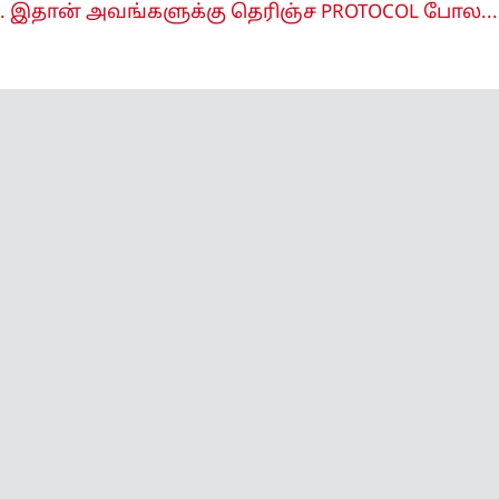
 இதான் அவங்களுக்கு தெரிஞ்ச PROTOCOL போல...