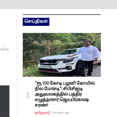
செய்திகள்
வுக்கு
"ரூ.100 கோடி பழனி கோயில்
நில மோசடி": சிபிசிஐடி
அலுவலகத்தில் பத்திர
எழுத்தாளர் ஜெயபிரகாஷ்
சரண்!
7 minutes ago
தமிழ்நாடு