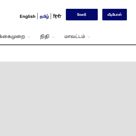
கேலரி
வீடியோஸ்
English
தமிழ்
हिंदी
்க்கைமுறை
நிதி
மாவட்டம்