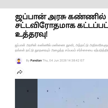
ஜப்பான் அரசு கண்ணில் 
சட்டவிரோதமாக கட்டப்பட்
உத்தரவு!
ஜப்பான் அரசின் கண்ணில் மண்ணை துாவி, அந்நாட்டு அதிகாரிகளுக்க
தங்கள் நாட்டு துாதரையும் அழைத்த சம்பவம் சர்ச்சையை ஏற்படுத்தி
By
Pandian
Thu, 04 Jun 2026 14:38:42 IST