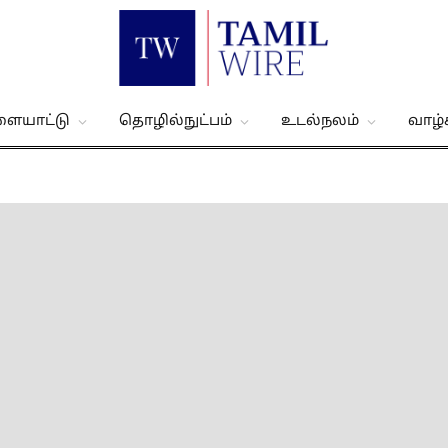
ளையாட்டு
தொழில்நுட்பம்
உடல்நலம்
வாழ