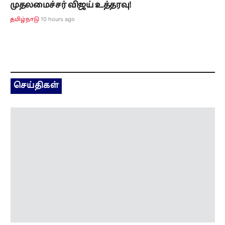
முதலமைச்சர் விஜய் உத்தரவு!
10 hours ago
தமிழ்நாடு
செய்திகள்