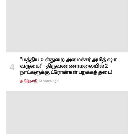
"மத்திய உள்துறை அமைச்சர் அமித் ஷா
வருகை!" - திருவண்ணாமலையில் 2
நாட்களுக்கு ட்ரோன்கள் பறக்கத் தடை!
10 hours ago
தமிழ்நாடு