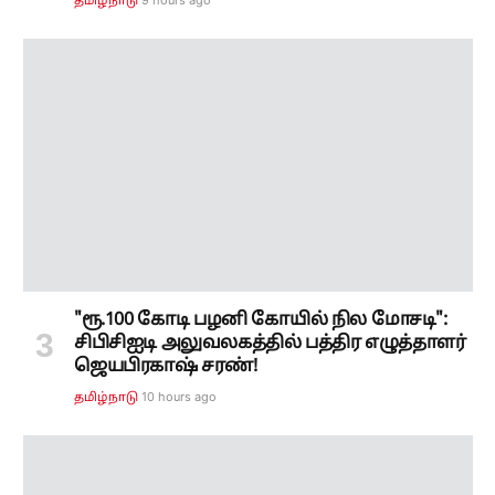
9 hours ago
தமிழ்நாடு
"ரூ.100 கோடி பழனி கோயில் நில மோசடி":
சிபிசிஐடி அலுவலகத்தில் பத்திர எழுத்தாளர்
ஜெயபிரகாஷ் சரண்!
10 hours ago
தமிழ்நாடு