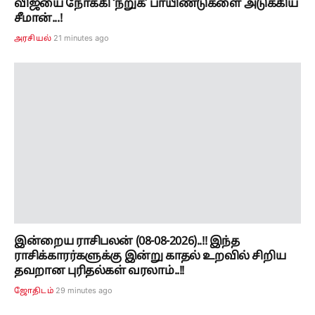
விஜயை நோக்கி ‘நறுக்’ பாயிண்டுகளை அடுக்கிய
சீமான்...!
21 minutes ago
அரசியல்
இன்றைய ராசிபலன் (08-08-2026)..!! இந்த
ராசிக்காரர்களுக்கு இன்று காதல் உறவில் சிறிய
தவறான புரிதல்கள் வரலாம்..!!
29 minutes ago
ஜோதிடம்