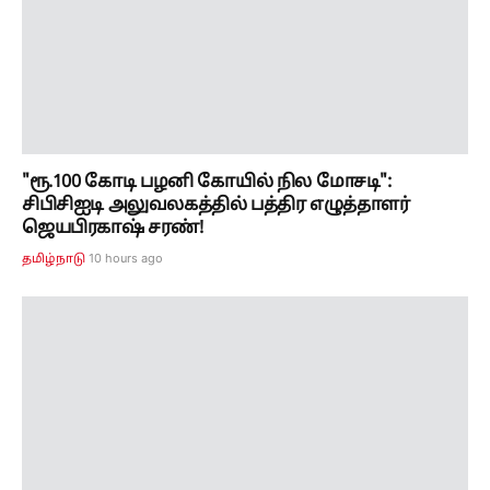
"ரூ.100 கோடி பழனி கோயில் நில மோசடி":
சிபிசிஐடி அலுவலகத்தில் பத்திர எழுத்தாளர்
ஜெயபிரகாஷ் சரண்!
10 hours ago
தமிழ்நாடு