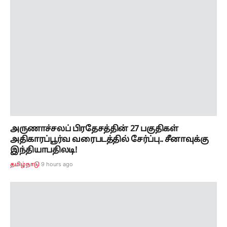
அருணாச்சலப் பிரதேசத்தின் 27 பகுதிகள்
அதிகாரப்பூர்வ வரைபடத்தில் சேர்ப்பு.. சீனாவுக்கு
இந்தியாபதிலடி!
9 hours ago
தமிழ்நாடு